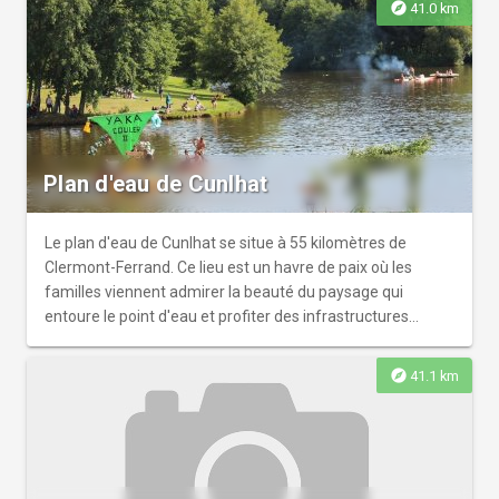
explore
41.0 km
Plan d'eau de Cunlhat
Le plan d'eau de Cunlhat se situe à 55 kilomètres de
Clermont-Ferrand. Ce lieu est un havre de paix où les
familles viennent admirer la beauté du paysage qui
entoure le point d'eau et profiter des infrastructures
présentes (agrès, tennis, BMX, etc.).
explore
41.1 km