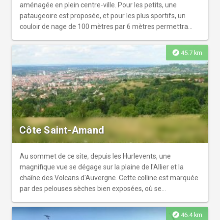
aménagée en plein centre-ville. Pour les petits, une
pataugeoire est proposée, et pour les plus sportifs, un
couloir de nage de 100 mètres par 6 mètres permettra
d’enchaîner les longueurs.
explore
45.7 km
Côte Saint-Amand
Au sommet de ce site, depuis les Hurlevents, une
magnifique vue se dégage sur la plaine de l'Allier et la
chaîne des Volcans d'Auvergne. Cette colline est marquée
par des pelouses sèches bien exposées, où se
développent une faune et une flore originales.
explore
46.4 km