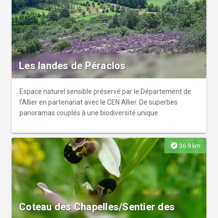
Les landes de Péraclos
Espace naturel sensible préservé par le Département de
l'Allier en partenariat avec le CEN Allier. De superbes
panoramas couplés à une biodiversité unique.
explore
36.9 km
Coteau des Chapelles/Sentier des