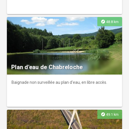
explore
48.8 km
Plan d'eau de Chabreloche
Baignade non surveillée au plan d'eau, en libre accès.
explore
49.1 km