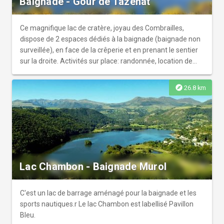
Baignade - Gour de Tazenat
Ce magnifique lac de cratère, joyau des Combrailles,
dispose de 2 espaces dédiés à la baignade (baignade non
surveillée), en face de la crêperie et en prenant le sentier
sur la droite. Activités sur place: randonnée, location de
canoë et pédalo en saison.
explore
26.8 km
Lac Chambon - Baignade Murol
C'est un lac de barrage aménagé pour la baignade et les
sports nautiques.r Le lac Chambon est labellisé Pavillon
Bleu.