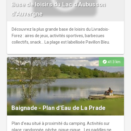
Base de loisirs du Lac d'Aubusson
d'Auvergne
Découvrez la plus grande base de loisirs du Livradois-
Forez : aires de jeux, activités sportives, barbecues
collectifs, snack... La plage est labellisée Pavillon Bleu.
explore
41.3 km
Baignade - Plan d'Eau de La Prade
Plan d'eau situé à proximité du camping. Activités sur
place: randonnée, pêche, pique-nique... Les paddles ne