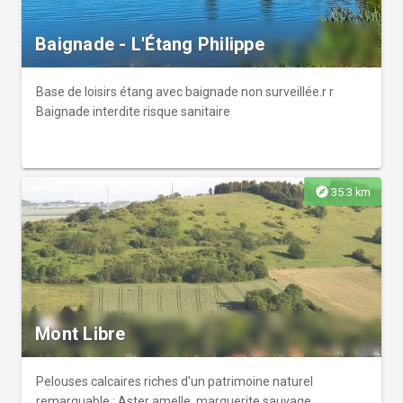
Baignade - L'Étang Philippe
Base de loisirs étang avec baignade non surveillée.r r
Baignade interdite risque sanitaire
explore
35.3 km
Mont Libre
Pelouses calcaires riches d'un patrimoine naturel
remarquable : Aster amelle, marguerite sauvage