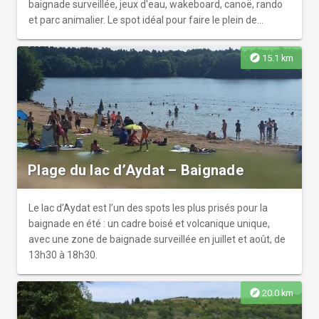
baignade surveillée, jeux d'eau, wakeboard, canoë, rando
et parc animalier. Le spot idéal pour faire le plein de
souvenirs en famille !
explore
15.1 km
Plage du lac d’Aydat – Baignade
Le lac d’Aydat est l’un des spots les plus prisés pour la
baignade en été : un cadre boisé et volcanique unique,
avec une zone de baignade surveillée en juillet et août, de
13h30 à 18h30.
explore
20.0 km