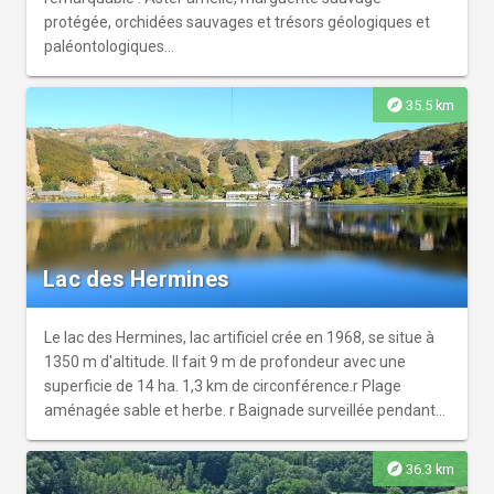
protégée, orchidées sauvages et trésors géologiques et
paléontologiques...
explore
35.5 km
Lac des Hermines
Le lac des Hermines, lac artificiel crée en 1968, se situe à
1350 m d'altitude. II fait 9 m de profondeur avec une
superficie de 14 ha. 1,3 km de circonférence.r Plage
aménagée sable et herbe. r Baignade surveillée pendant
les vacances estivales.
explore
36.3 km