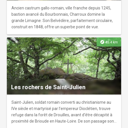
Ancien castrum gallo-romain, ville franche depuis 1245,
bastion avancé du Bourbonnais, Charroux domine la
grande Limagne. Son Belvédère, parfaitement circulaire,
construit en 1848, offre un superbe point de vue.
explore
45.4 km
Les rochers de Saint-Julien
Saint-Julien, soldat romain converti au christianisme au
IVe siècle et martyrisé par l’empereur Dioclétien, trouve
refuge dans la forêt de Drouilles, avant d’être décapité à
proximité de Brioude en Haute-Loire. De son passage sont
nées diverses croyances. Selon la légende locale, chaque