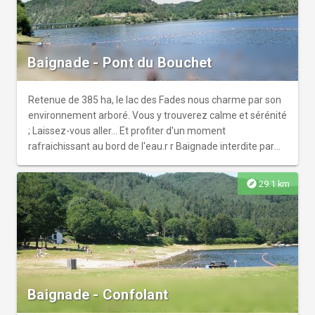
Baignade - Pont du Bouchet
Retenue de 385 ha, le lac des Fades nous charme par son
environnement arboré. Vous y trouverez calme et sérénité
; Laissez-vous aller... Et profiter d'un moment
rafraichissant au bord de l'eau.r r Baignade interdite par
arrêté municipal
explore
29.1 km
Baignade - Confolant