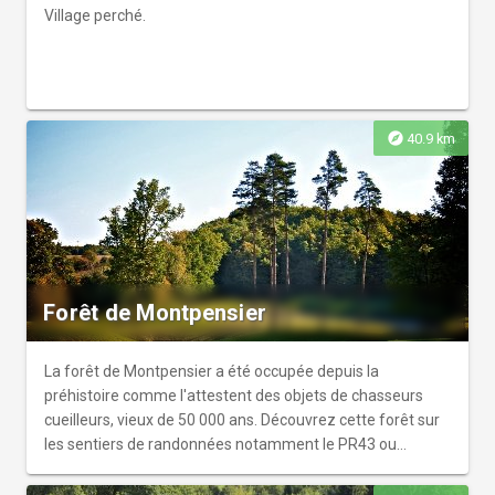
Village perché.
explore
40.9 km
Forêt de Montpensier
La forêt de Montpensier a été occupée depuis la
préhistoire comme l'attestent des objets de chasseurs
cueilleurs, vieux de 50 000 ans. Découvrez cette forêt sur
les sentiers de randonnées notamment le PR43 ou
pratiquez votre swing au golf de Montpensier.