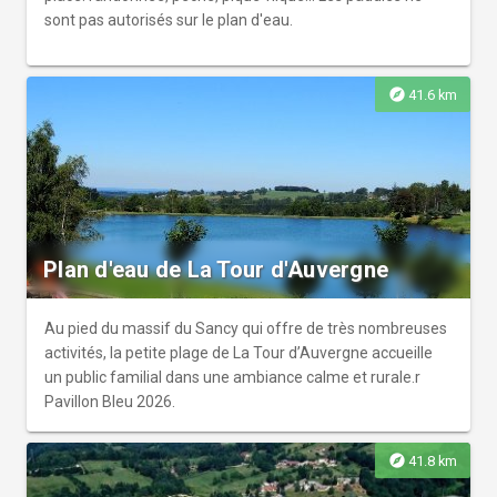
sont pas autorisés sur le plan d'eau.
explore
41.6 km
Plan d'eau de La Tour d'Auvergne
Au pied du massif du Sancy qui offre de très nombreuses
activités, la petite plage de La Tour d’Auvergne accueille
un public familial dans une ambiance calme et rurale.r
Pavillon Bleu 2026.
explore
41.8 km