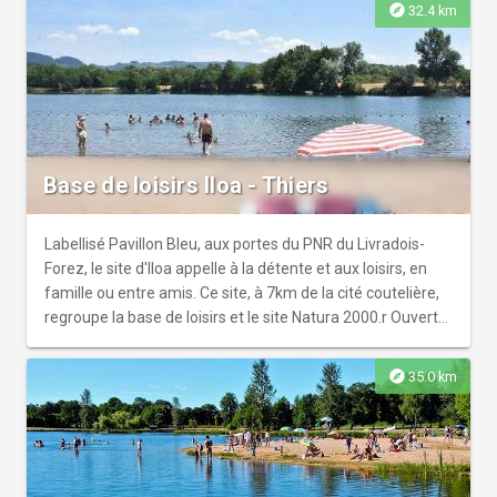
explore
32.4 km
Base de loisirs Iloa - Thiers
Labellisé Pavillon Bleu, aux portes du PNR du Livradois-
Forez, le site d'Iloa appelle à la détente et aux loisirs, en
famille ou entre amis. Ce site, à 7km de la cité coutelière,
regroupe la base de loisirs et le site Natura 2000.r Ouvert
toute l’année.
explore
35.0 km