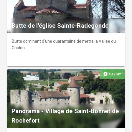
Butte de l'église Sainte-Radegonde
Butte dominant d'une quarantaine de mètre la Vallée du
Chalon.
explore
40.7 km
Panorama - Village de Saint-Bonnet de
Rochefort