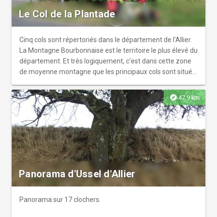
Le Col de la Plantade
Cinq cols sont répertoriés dans le département de l'Allier.
La Montagne Bourbonnaise est le territoire le plus élevé du
département. Et très logiquement, c'est dans cette zone
de moyenne montagne que les principaux cols sont situés.
On en dénombre quatre.
explore
47.9 km
Panorama d'Ussel d'Allier
Panorama sur 17 clochers.