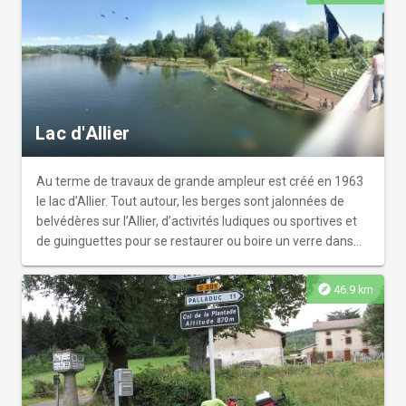
Lac d'Allier
Au terme de travaux de grande ampleur est créé en 1963
le lac d’Allier. Tout autour, les berges sont jalonnées de
belvédères sur l’Allier, d’activités ludiques ou sportives et
de guinguettes pour se restaurer ou boire un verre dans
un cadre d’exception.
explore
46.9 km