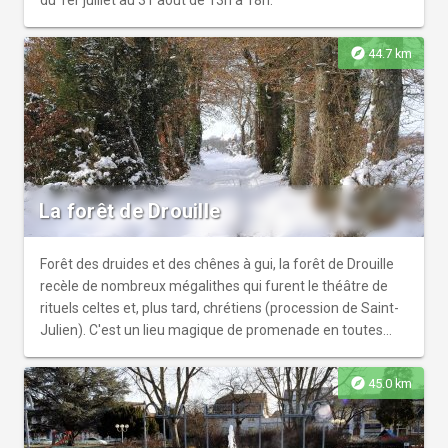
du 1er juillet au 31 août de 13h à 18h.
explore
44.7 km
La forêt de Drouille
Forêt des druides et des chênes à gui, la forêt de Drouille
recèle de nombreux mégalithes qui furent le théâtre de
rituels celtes et, plus tard, chrétiens (procession de Saint-
Julien). C'est un lieu magique de promenade en toutes
saisons. Circuits de randonnée auprès de la Mairie de
Dontreix et au Bureau d'Accueil Touristique à Auzances.
explore
45.0 km