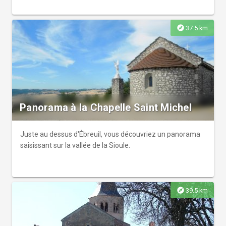
explore
37.5 km
Panorama à la Chapelle Saint Michel
Juste au dessus d'Ébreuil, vous découvriez un panorama
saisissant sur la vallée de la Sioule.
explore
39.5 km