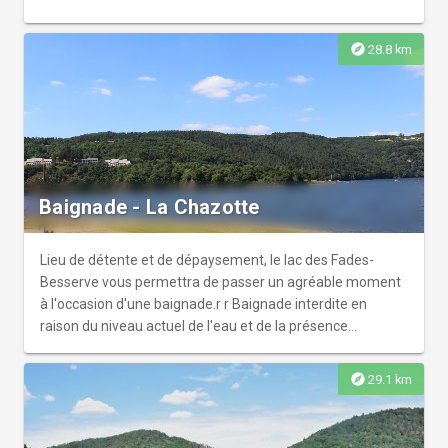
explore
28.8 km
Baignade - La Chazotte
Lieu de détente et de dépaysement, le lac des Fades-
Besserve vous permettra de passer un agréable moment
à l'occasion d'une baignade.r r Baignade interdite en
raison du niveau actuel de l'eau et de la présence
importante de vase
explore
29.1 km