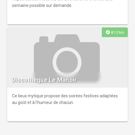
semaine possible sur demande.
explore
81.0 km
Discothèque Le Manoir
Ce lieux mytique propose des soirées festives adaptées
au goût et à l'humeur de chacun.