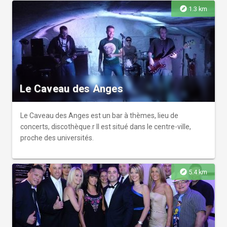
explore
1.3 km
Le Caveau des Anges
Le Caveau des Anges est un bar à thèmes, lieu de
concerts, discothèque.r Il est situé dans le centre-ville,
proche des universités.
explore
5.4 km