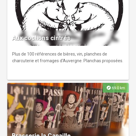
Aux cochons cintrés
Plus de 100 références de bières, vin, planches de
charcuterie et fromages d'Auvergne. Planchas proposées.
explore
69.0 km
Brasserie la Canaille