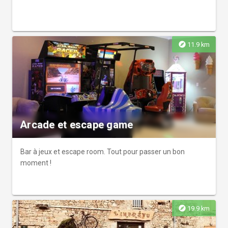
explore
11.9 km
Arcade et escape game
Bar à jeux et escape room. Tout pour passer un bon
moment !
explore
19.9 km