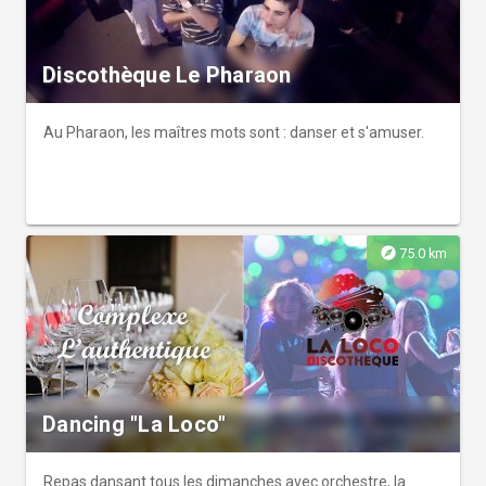
Discothèque Le Pharaon
Au Pharaon, les maîtres mots sont : danser et s'amuser.
explore
75.0 km
Dancing "La Loco"
Repas dansant tous les dimanches avec orchestre, la