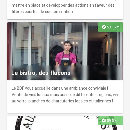
mettre en place et développer des actions en faveur des
filières courtes de consommation.
explore
53.1 km
Le bistro, des flacons
Le BDF vous accueille dans une ambiance conviviale !
Vente de vins locaux mais aussi de différentes régions, vin
au verre, planches de charcuteries locales et italiennes !
explore
59.5 km