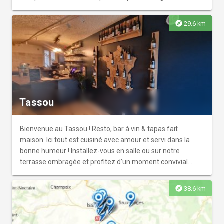
place ou emporter !
explore
29.6 km
Tassou
Bienvenue au Tassou ! Resto, bar à vin & tapas fait
maison. Ici tout est cuisiné avec amour et servi dans la
bonne humeur ! Installez-vous en salle ou sur notre
terrasse ombragée et profitez d’un moment convivial
autour d’une belle assiette à partager.
explore
38.6 km