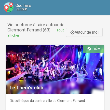
Que faire
autour
Vie nocturne à faire autour de
Clermont-Ferrand (63)
Tout
Autour de moi
gps_fixed
afficher
explore
316 m
Le Them's club
Discothèque du centre-ville de Clermont-Ferrand.