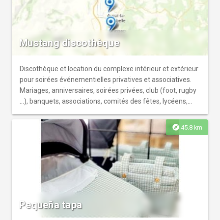
Mustang discothèque
Discothèque et location du complexe intérieur et extérieur
pour soirées événementielles privatives et associatives.
Mariages, anniversaires, soirées privées, club (foot, rugby
...), banquets, associations, comités des fêtes, lycéens,
collèges ...
explore
45.8 km
Pequeña tapa