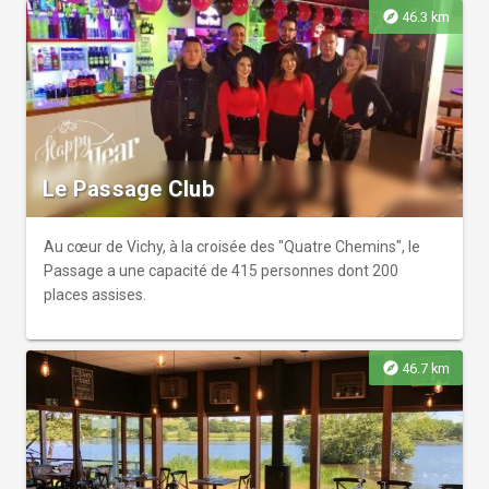
explore
46.3 km
Le Passage Club
Au cœur de Vichy, à la croisée des "Quatre Chemins", le
Passage a une capacité de 415 personnes dont 200
places assises.
explore
46.7 km