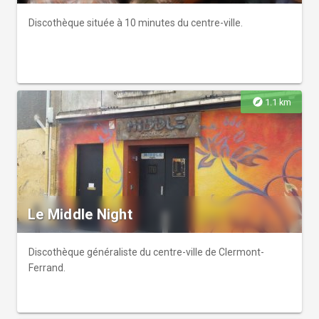
Discothèque située à 10 minutes du centre-ville.
explore
1.1 km
Le Middle Night
Discothèque généraliste du centre-ville de Clermont-
Ferrand.