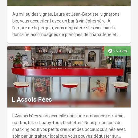
Au milieu des vignes, Laure et Jean-Baptiste, vignerons
bio, vous accueillent avec un bar à vin éphémère. A
l'ombre de la pergola, vous dégusterez les vins bio du
domaine accompagnés de planches de charcuterie et
fromages de pays. Priorité au bio et local
explore
25.9 km
L'Assois Fées
L'Assois Fées vous accueille dans une ambiance rétro/pin-
up : bar, billard, baby-foot, fléchettes. Nous proposons du
snacking pour vos petits creux et des bocaux cuisinés avec
soin par un traiteur local que vous pouvez déguster sur