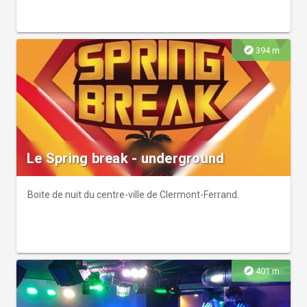
explore
394 m
Le Spring break - underground
Boite de nuit du centre-ville de Clermont-Ferrand.
explore
401 m