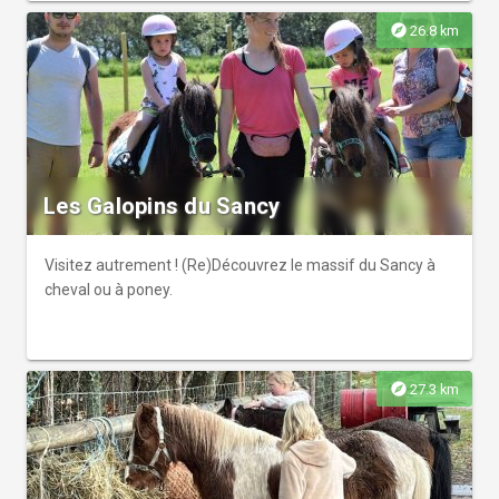
explore
26.8 km
Les Galopins du Sancy
Visitez autrement ! (Re)Découvrez le massif du Sancy à
cheval ou à poney.
explore
27.3 km