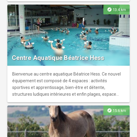
personnes/salles) pour une expérience inoubliable !
explore
13.4 km
Centre Aquatique Béatrice Hess
Bienvenue au centre aquatique Béatrice Hess. Ce nouvel
équipement est composé de 4 espaces : activités
sportives et apprentissage, bien-être et détente,
structures ludiques intérieures et enfin plages, espace
jeux et toboggan extérieurs.
explore
15.6 km