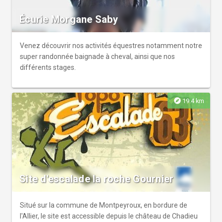
Écurie Morgane Saby
Venez découvrir nos activités équestres notamment notre
super randonnée baignade à cheval, ainsi que nos
différents stages.
explore
19.4 km
Site d'escalade la roche Gournier
Situé sur la commune de Montpeyroux, en bordure de
l'Allier, le site est accessible depuis le château de Chadieu