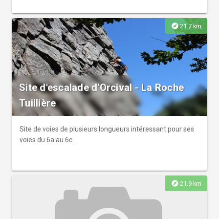
explore
21.7 km
Site d'escalade d'Orcival - La Roche
Tuillière
Site de voies de plusieurs longueurs intéressant pour ses
voies du 6a au 6c .
explore
21.9 km