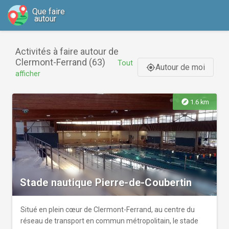
Que faire
autour
Activités à faire autour de
Clermont-Ferrand (63)
Tout
Autour de moi
gps_fixed
afficher
explore
1.6 km
Stade nautique Pierre-de-Coubertin
Situé en plein cœur de Clermont-Ferrand, au centre du
réseau de transport en commun métropolitain, le stade