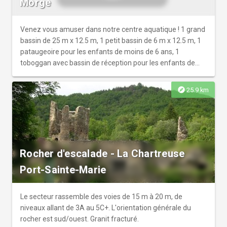
Morge
Venez vous amuser dans notre centre aquatique ! 1 grand
bassin de 25 m x 12.5 m, 1 petit bassin de 6 m x 12.5 m, 1
pataugeoire pour les enfants de moins de 6 ans, 1
toboggan avec bassin de réception pour les enfants de
plus de 6 ans.
explore
25.9 km
Rocher d'escalade - La Chartreuse
Port-Sainte-Marie
Le secteur rassemble des voies de 15 m à 20 m, de
niveaux allant de 3A au 5C+. L'orientation générale du
rocher est sud/ouest. Granit fracturé.