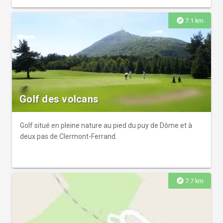
niveau.
explore
7.1 km
Golf des volcans
Golf situé en pleine nature au pied du puy de Dôme et à
deux pas de Clermont-Ferrand.
explore
7.7 km