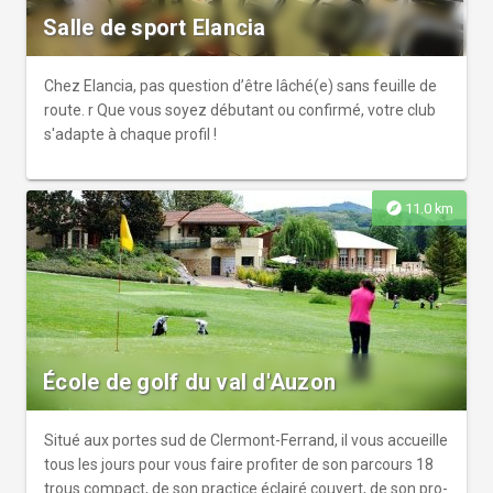
Salle de sport Elancia
Chez Elancia, pas question d’être lâché(e) sans feuille de
route. r Que vous soyez débutant ou confirmé, votre club
s'adapte à chaque profil !
explore
11.0 km
École de golf du val d'Auzon
Situé aux portes sud de Clermont-Ferrand, il vous accueille
tous les jours pour vous faire profiter de son parcours 18
trous compact, de son practice éclairé couvert, de son pro-