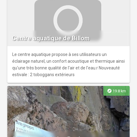
Centre aquatique de Billom
Le centre aquatique propose à ses utilisateurs un
éclairage naturel, un confort acoustique et thermique ainsi
qu'une très bonne qualité de l'air et de l'eau.r Nouveauté
estivale : 2 toboggans extérieurs
explore
19.8 km