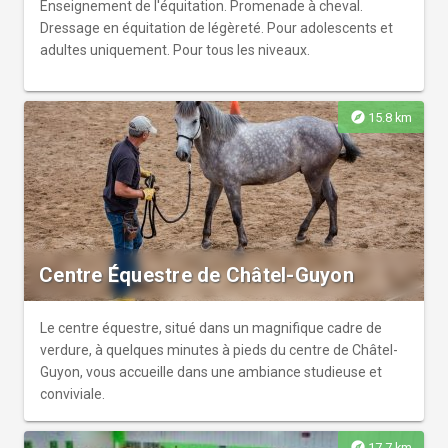
Enseignement de l'équitation. Promenade à cheval.
Dressage en équitation de légèreté. Pour adolescents et
adultes uniquement. Pour tous les niveaux.
explore
15.8 km
Centre Équestre de Châtel-Guyon
Le centre équestre, situé dans un magnifique cadre de
verdure, à quelques minutes à pieds du centre de Châtel-
Guyon, vous accueille dans une ambiance studieuse et
conviviale.
explore
17.7 km