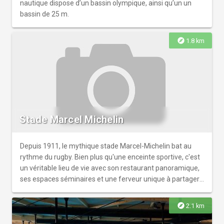
nautique dispose d’un bassin olympique, ainsi qu’un un
bassin de 25 m.
explore
1.8 km
Stade Marcel Michelin
Depuis 1911, le mythique stade Marcel-Michelin bat au
rythme du rugby. Bien plus qu'une enceinte sportive, c'est
un véritable lieu de vie avec son restaurant panoramique,
ses espaces séminaires et une ferveur unique à partager
en famille !
explore
2.1 km