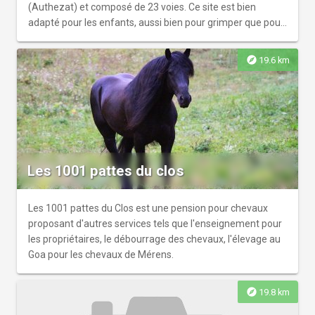
(Authezat) et composé de 23 voies. Ce site est bien
adapté pour les enfants, aussi bien pour grimper que pour
jouer au pied des voies.
explore
19.6 km
Les 1001 pattes du clos
Les 1001 pattes du Clos est une pension pour chevaux
proposant d'autres services tels que l'enseignement pour
les propriétaires, le débourrage des chevaux, l'élevage au
Goa pour les chevaux de Mérens.
explore
19.8 km