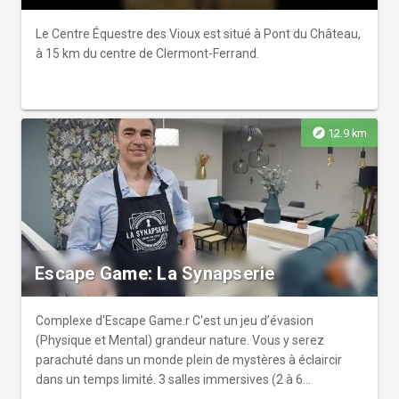
Le Centre Équestre des Vioux est situé à Pont du Château,
à 15 km du centre de Clermont-Ferrand.
explore
12.9 km
Escape Game: La Synapserie
Complexe d'Escape Game.r C'est un jeu d’évasion
(Physique et Mental) grandeur nature. Vous y serez
parachuté dans un monde plein de mystères à éclaircir
dans un temps limité. 3 salles immersives (2 à 6