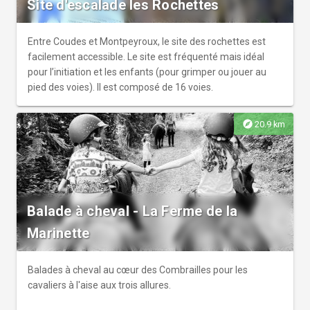
Site d'escalade les Rochettes
Entre Coudes et Montpeyroux, le site des rochettes est
facilement accessible. Le site est fréquenté mais idéal
pour l’initiation et les enfants (pour grimper ou jouer au
pied des voies). Il est composé de 16 voies.
explore
20.9 km
Balade à cheval - La Ferme de la
Marinette
Balades à cheval au cœur des Combrailles pour les
cavaliers à l'aise aux trois allures.