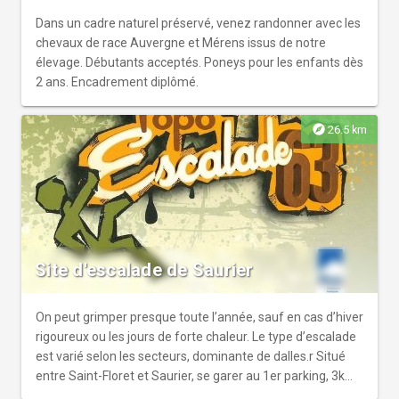
Dans un cadre naturel préservé, venez randonner avec les
chevaux de race Auvergne et Mérens issus de notre
élevage. Débutants acceptés. Poneys pour les enfants dès
2 ans. Encadrement diplômé.
explore
26.5 km
Site d'escalade de Saurier
On peut grimper presque toute l’année, sauf en cas d’hiver
rigoureux ou les jours de forte chaleur. Le type d’escalade
est varié selon les secteurs, dominante de dalles.r Situé
entre Saint-Floret et Saurier, se garer au 1er parking, 3km
après St Floret.