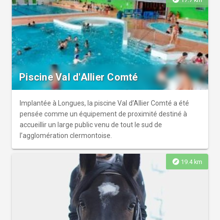
Piscine Val d'Allier Comté
Implantée à Longues, la piscine Val d’Allier Comté a été
pensée comme un équipement de proximité destiné à
accueillir un large public venu de tout le sud de
l’agglomération clermontoise.
explore
19.4 km