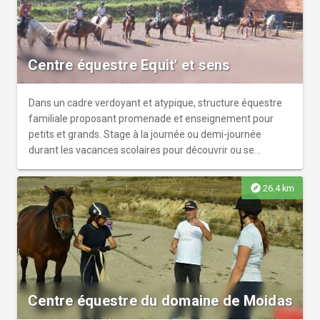
Centre équestre Equit' et sens
Dans un cadre verdoyant et atypique, structure équestre
familiale proposant promenade et enseignement pour
petits et grands. Stage à la journée ou demi-journée
durant les vacances scolaires pour découvrir ou se
perfectionner.
explore
26.4 km
Centre équestre du domaine de Moidas