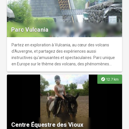
Parc Vulcania
Partez en exploration à Vulcania, au cœur des volcans
d'Auvergne, et partagez des expériences aussi
instructives qu'amusantes et spectaculaires. Parc unique
en Europe sur le thème des volcans, des phénomènes
naturels et de la Terre dans l'Espace !
explore
12.7 km
Centre Équestre des Vioux