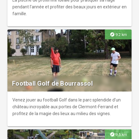
La piscine de proximité idéale pour pratiquer sa nage
pendant l’année et profiter des beaux jours en extérieur en
famille.
explore
9.2 km
Football Golf de Bourrassol
Venez jouer au football Golf dans le parc splendide d'un
château incroyable aux portes de Clermont-Ferrand et
profitez de la magie des lieux au milieu des vignes.
explore
9.5 km