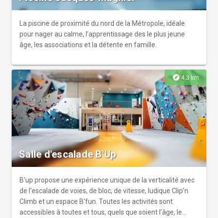
La piscine de proximité du nord de la Métropole, idéale
pour nager au calme, l’apprentissage des le plus jeune
âge, les associations et la détente en famille.
explore
4.3 km
Salle d'escalade B'Up
B'up propose une expérience unique de la verticalité avec
de l'escalade de voies, de bloc, de vitesse, ludique Clip’n
Climb et un espace B'fun. Toutes les activités sont
accessibles à toutes et tous, quels que soient l’âge, le