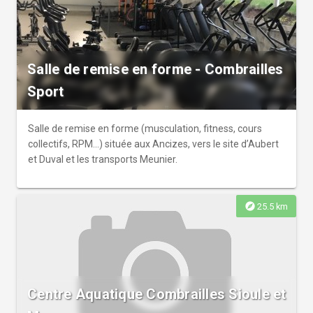
Salle de remise en forme - Combrailles
Sport
Salle de remise en forme (musculation, fitness, cours
collectifs, RPM...) située aux Ancizes, vers le site d’Aubert
et Duval et les transports Meunier.
explore
25.5 km
Centre Aquatique Combrailles Sioule et