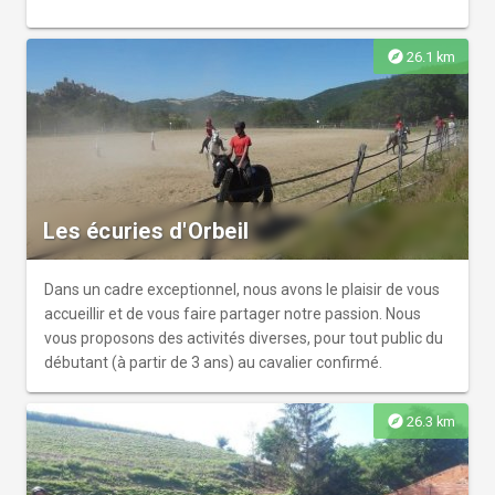
explore
26.1 km
Les écuries d'Orbeil
Dans un cadre exceptionnel, nous avons le plaisir de vous
accueillir et de vous faire partager notre passion. Nous
vous proposons des activités diverses, pour tout public du
débutant (à partir de 3 ans) au cavalier confirmé.
explore
26.3 km