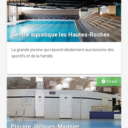
Centre aquatique les Hautes-Roches
La grande piscine qui répond idéalement aux besoins des
sportifs et de la famille.
explore
3.9 km
Piscine Jacques-Magnier