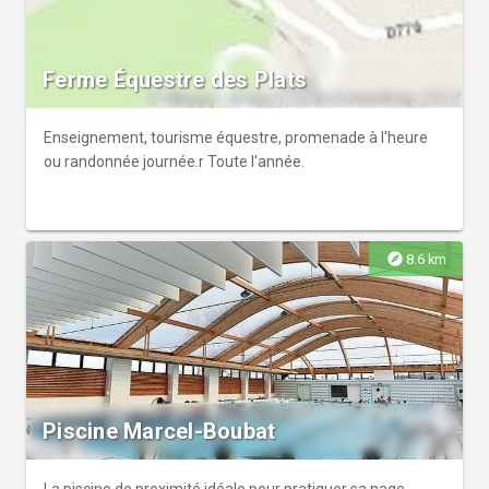
Ferme Équestre des Plats
Enseignement, tourisme équestre, promenade à l'heure
ou randonnée journée.r Toute l'année.
explore
8.6 km
Piscine Marcel-Boubat