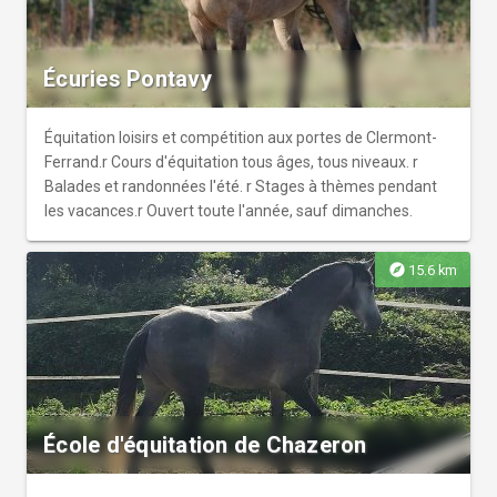
Écuries Pontavy
Équitation loisirs et compétition aux portes de Clermont-
Ferrand.r Cours d'équitation tous âges, tous niveaux. r
Balades et randonnées l'été. r Stages à thèmes pendant
les vacances.r Ouvert toute l'année, sauf dimanches.
explore
15.6 km
École d'équitation de Chazeron