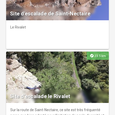
Site d'escalade de Saint-Nectaire
Le Rivalet
explore
23.5 km
Site d'escalade le Rivalet
Sur la route de Saint-Nectaire, ce site est très fréquenté