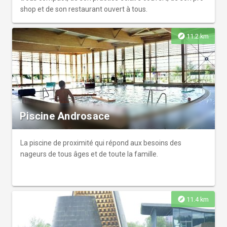
shop et de son restaurant ouvert à tous.
explore
11.2 km
Piscine Androsace
La piscine de proximité qui répond aux besoins des
nageurs de tous âges et de toute la famille.
explore
11.4 km