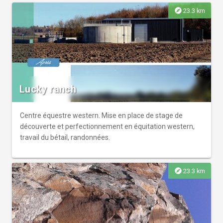
explore
23.3 km
Lucky ranch
Centre équestre western. Mise en place de stage de
découverte et perfectionnement en équitation western,
travail du bétail, randonnées.
explore
23.3 km