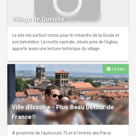
Village de Queuille
Le site est surtout connu pour le méandre de la Sioule et
son belvédère. La motte castrale, située près de l’église,
apporte aussi une lecture historique du village.
explore
29.8 km
Ville d'Issoire - Plus Beau Détour de
France®
A proximité de l'autoroute 75 et à l'entrée des Parcs