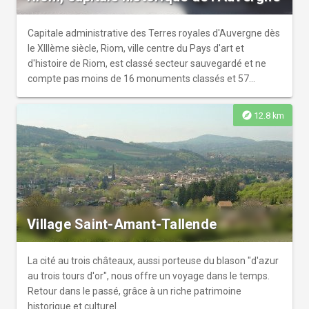
Capitale administrative des Terres royales d'Auvergne dès
le XIIIème siècle, Riom, ville centre du Pays d'art et
d'histoire de Riom, est classé secteur sauvegardé et ne
compte pas moins de 16 monuments classés et 57
inscrits à l'inventaire supplémentaire.
explore
12.8 km
Village Saint-Amant-Tallende
La cité au trois châteaux, aussi porteuse du blason "d'azur
au trois tours d'or", nous offre un voyage dans le temps.
Retour dans le passé, grâce à un riche patrimoine
historique et culturel.