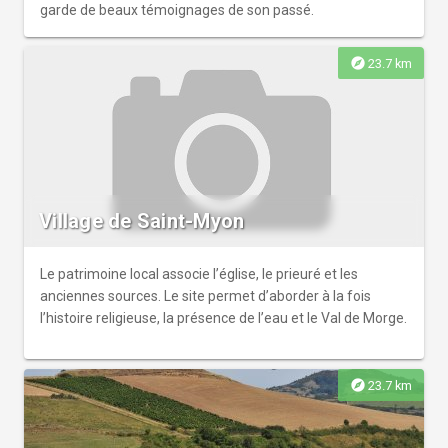
garde de beaux témoignages de son passé.
explore
23.7 km
Village de Saint-Myon
Le patrimoine local associe l’église, le prieuré et les
anciennes sources. Le site permet d’aborder à la fois
l’histoire religieuse, la présence de l’eau et le Val de Morge.
explore
23.7 km