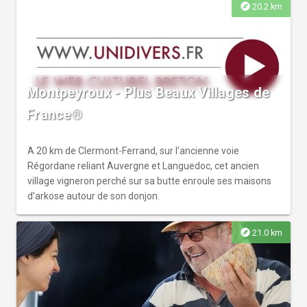
explore
20.2 km
Montpeyroux - Plus Beaux Villages de
France®
A 20 km de Clermont-Ferrand, sur l’ancienne voie
Régordane reliant Auvergne et Languedoc, cet ancien
village vigneron perché sur sa butte enroule ses maisons
d’arkose autour de son donjon.
explore
21.0 km