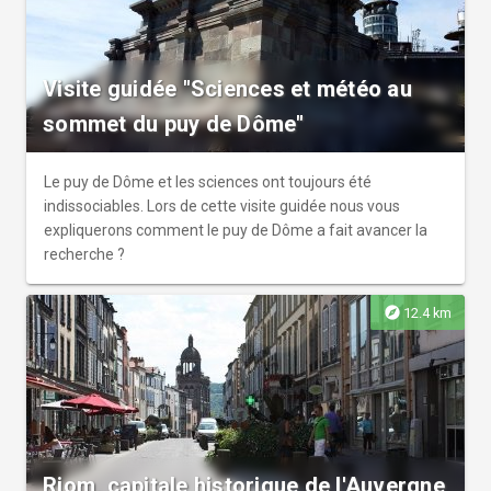
Visite guidée "Sciences et météo au
sommet du puy de Dôme"
Le puy de Dôme et les sciences ont toujours été
indissociables. Lors de cette visite guidée nous vous
expliquerons comment le puy de Dôme a fait avancer la
recherche ?
explore
12.4 km
Riom, capitale historique de l'Auvergne