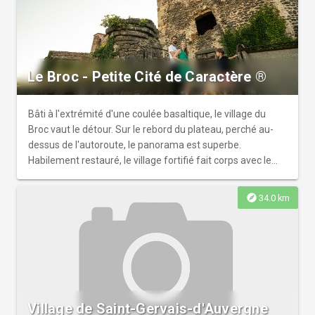
Le Broc - Petite Cité de Caractère ®
Bâti à l'extrémité d'une coulée basaltique, le village du
Broc vaut le détour. Sur le rebord du plateau, perché au-
dessus de l'autoroute, le panorama est superbe.
Habilement restauré, le village fortifié fait corps avec le
relief.
explore
34.0 km
Village de Saint-Gervais-d'Auvergne