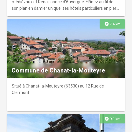
médiévaux et Renaissance d'Auvergne. Flânez au fil de
son plan en damier unique, ses hôtels particuliers en pierre
de lave et ses secrets d'histoire.
explore
7.4 km
Commune de Chanat-la-Mouteyre
Situé à Chanat-la-Mouteyre (63530) au 12 Rue de
Clermont.
explore
9.3 km