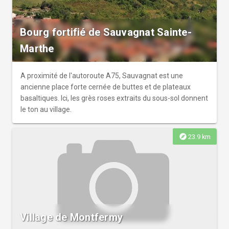
Bourg fortifié de Sauvagnat Sainte-
Marthe
A proximité de l'autoroute A75, Sauvagnat est une
ancienne place forte cernée de buttes et de plateaux
basaltiques. Ici, les grès roses extraits du sous-sol donnent
le ton au village.
explore
23.9 km
Village de Montfermy