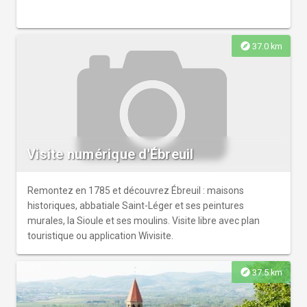
explore
37.0 km
Visite numérique d'Ébreuil
Remontez en 1785 et découvrez Ébreuil : maisons
historiques, abbatiale Saint-Léger et ses peintures
murales, la Sioule et ses moulins. Visite libre avec plan
touristique ou application Wivisite.
explore
37.5 km