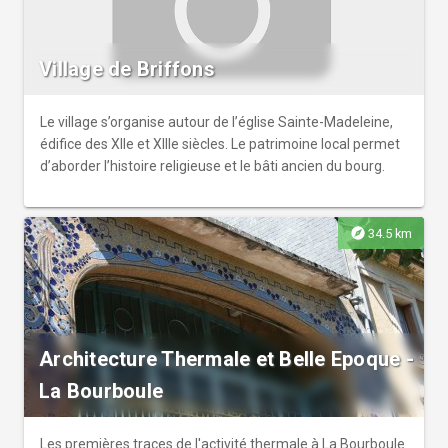
Village de Briffons
Le village s’organise autour de l’église Sainte-Madeleine,
édifice des XIIe et XIIIe siècles. Le patrimoine local permet
d’aborder l’histoire religieuse et le bâti ancien du bourg.
explore
34.5 km
Architecture Thermale et Belle Epoque -
La Bourboule
Les premières traces de l'activité thermale à La Bourboule