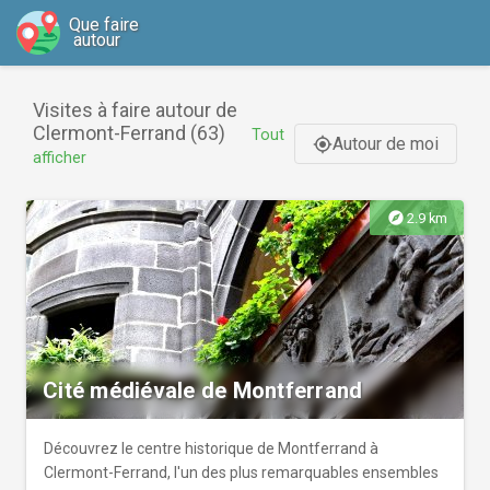
Que faire
autour
Visites à faire autour de
Clermont-Ferrand (63)
Tout
Autour de moi
gps_fixed
afficher
explore
2.9 km
Cité médiévale de Montferrand
Découvrez le centre historique de Montferrand à
Clermont-Ferrand, l'un des plus remarquables ensembles