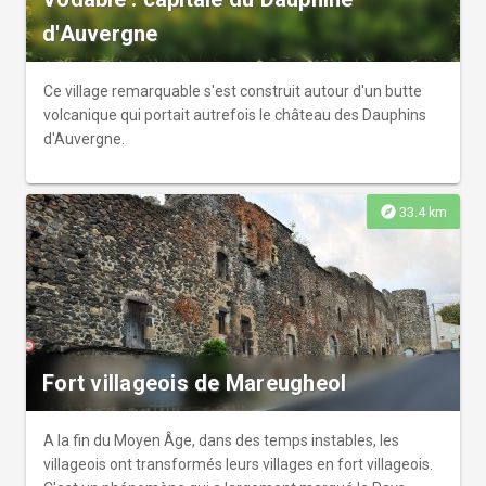
d'Auvergne
Ce village remarquable s'est construit autour d'un butte
volcanique qui portait autrefois le château des Dauphins
d'Auvergne.
explore
33.4 km
Fort villageois de Mareugheol
A la fin du Moyen Âge, dans des temps instables, les
villageois ont transformés leurs villages en fort villageois.