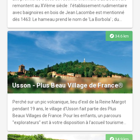
remontent au XVème siècle : l'établissement rudimentaire
avec baignoires en bois de Jean Lacombe est mentionné
dès 1463. Le hameau prend le nom de 'La Borbola' ; du
nom du dieu celte Borvo.
explore
34.6 km
Usson - Plus Beau Village de France®
Perché sur un pic volcanique, lieu d'exil de la Reine Margot
pendant 19 ans, le village d'Usson fait partie des Plus
Beaux Villages de France. Pour les enfants, un parcours
"explorateurs" est à votre disposition à l'accueil tourisme
ou en téléchargement.
explore
34.9 km