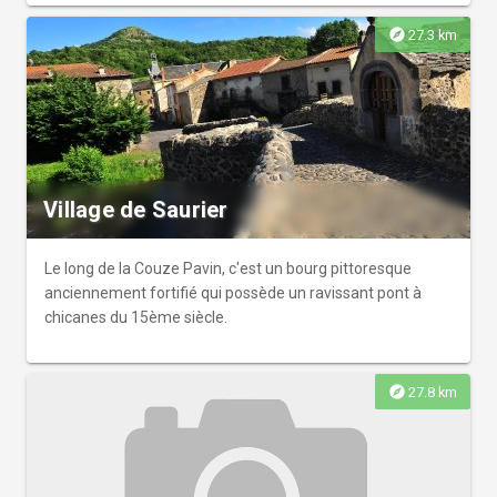
explore
27.3 km
Village de Saurier
Le long de la Couze Pavin, c'est un bourg pittoresque
anciennement fortifié qui possède un ravissant pont à
chicanes du 15ème siècle.
explore
27.8 km