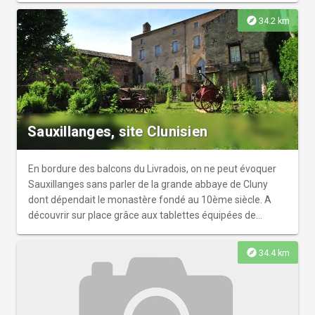
explore
34.2 km
Sauxillanges, site Clunisien
En bordure des balcons du Livradois, on ne peut évoquer
Sauxillanges sans parler de la grande abbaye de Cluny
dont dépendait le monastère fondé au 10ème siècle. A
découvrir sur place grâce aux tablettes équipées de
l'application clunypédia.
explore
34.4 km