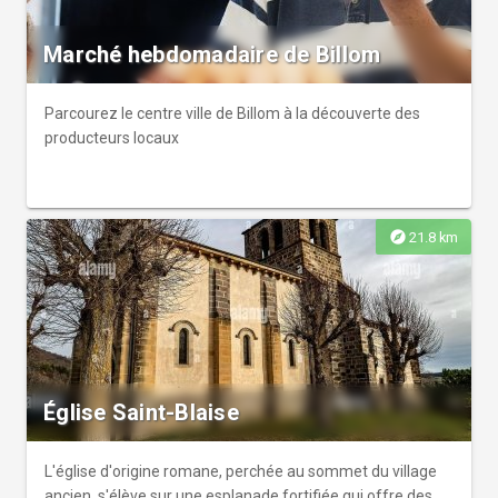
Marché hebdomadaire de Billom
Parcourez le centre ville de Billom à la découverte des
producteurs locaux
explore
21.8 km
Église Saint-Blaise
L'église d'origine romane, perchée au sommet du village
ancien, s'élève sur une esplanade fortifiée qui offre des