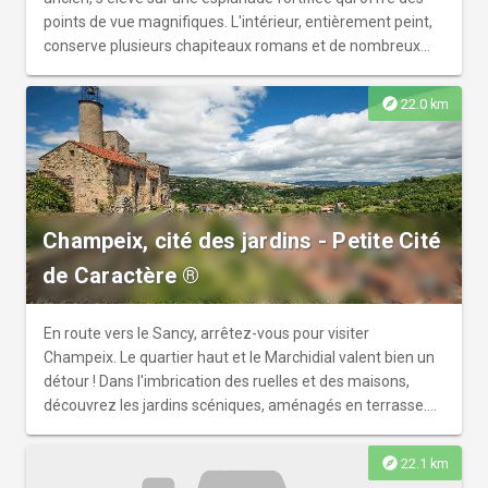
points de vue magnifiques. L'intérieur, entièrement peint,
conserve plusieurs chapiteaux romans et de nombreux
objets protégés.
explore
22.0 km
Champeix, cité des jardins - Petite Cité
de Caractère ®
En route vers le Sancy, arrêtez-vous pour visiter
Champeix. Le quartier haut et le Marchidial valent bien un
détour ! Dans l'imbrication des ruelles et des maisons,
découvrez les jardins scéniques, aménagés en terrasse.
Visite commentée sur demande.
explore
22.1 km