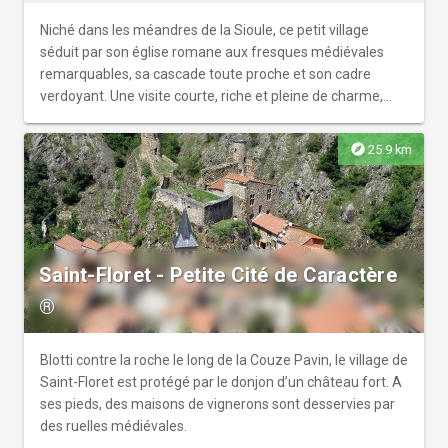
Niché dans les méandres de la Sioule, ce petit village
séduit par son église romane aux fresques médiévales
remarquables, sa cascade toute proche et son cadre
verdoyant. Une visite courte, riche et pleine de charme,
entre art, nature et fraîcheur.
explore
25.9 km
Saint-Floret - Petite Cité de Caractère
®
Blotti contre la roche le long de la Couze Pavin, le village de
Saint-Floret est protégé par le donjon d’un château fort. A
ses pieds, des maisons de vignerons sont desservies par
des ruelles médiévales.