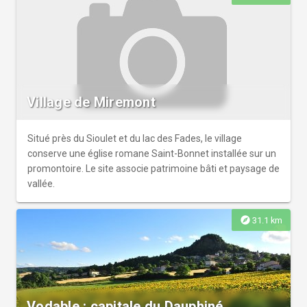
Village de Miremont
Situé près du Sioulet et du lac des Fades, le village
conserve une église romane Saint-Bonnet installée sur un
promontoire. Le site associe patrimoine bâti et paysage de
vallée.
explore
31.1 km
Vodable : capitale du Dauphiné