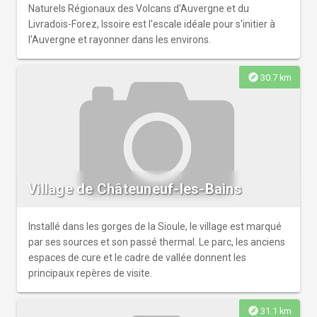
Naturels Régionaux des Volcans d'Auvergne et du
Livradois-Forez, Issoire est l'escale idéale pour s'initier à
l'Auvergne et rayonner dans les environs.
explore
30.7 km
Village de Châteuneuf-les-Bains
Installé dans les gorges de la Sioule, le village est marqué
par ses sources et son passé thermal. Le parc, les anciens
espaces de cure et le cadre de vallée donnent les
principaux repères de visite.
explore
31.1 km