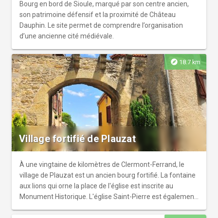
Bourg en bord de Sioule, marqué par son centre ancien,
son patrimoine défensif et la proximité de Château
Dauphin. Le site permet de comprendre l’organisation
d’une ancienne cité médiévale.
explore
18.7 km
Village fortifié de Plauzat
À une vingtaine de kilomètres de Clermont-Ferrand, le
village de Plauzat est un ancien bourg fortifié. La fontaine
aux lions qui orne la place de l'église est inscrite au
Monument Historique. L'église Saint-Pierre est également
classée.