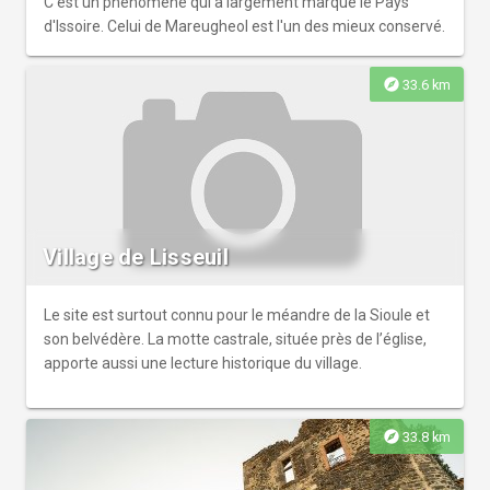
C'est un phénomène qui a largement marqué le Pays
d'Issoire. Celui de Mareugheol est l'un des mieux conservé.
explore
33.6 km
Village de Lisseuil
Le site est surtout connu pour le méandre de la Sioule et
son belvédère. La motte castrale, située près de l’église,
apporte aussi une lecture historique du village.
explore
33.8 km