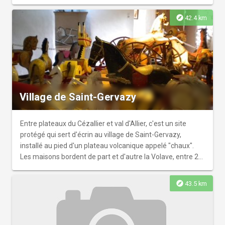
formée par la couze (rivière) d'Ardes.
explore
42.4 km
Village de Saint-Gervazy
Entre plateaux du Cézallier et val d'Allier, c'est un site
protégé qui sert d'écrin au village de Saint-Gervazy,
installé au pied d'un plateau volcanique appelé "chaux".
Les maisons bordent de part et d'autre la Volave, entre 2
édifices historiques.
explore
43.5 km