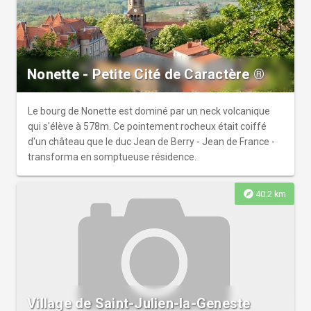
Nonette - Petite Cité de Caractère ®
Le bourg de Nonette est dominé par un neck volcanique
qui s'élève à 578m. Ce pointement rocheux était coiffé
d'un château que le duc Jean de Berry - Jean de France -
transforma en somptueuse résidence.
explore
40.2 km
Village de Saint-Julien-la-Geneste