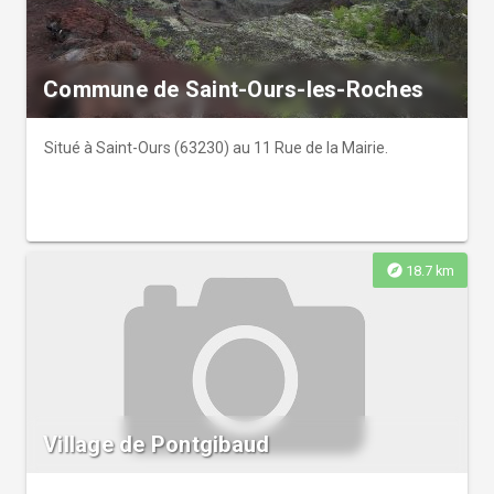
Commune de Saint-Ours-les-Roches
Situé à Saint-Ours (63230) au 11 Rue de la Mairie.
explore
18.7 km
Village de Pontgibaud