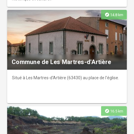
explore
14.8 km
Commune de Les Martres-d'Artière
Situé à Les Martres-d'Artière (63430) au place de l'église.
explore
16.5 km