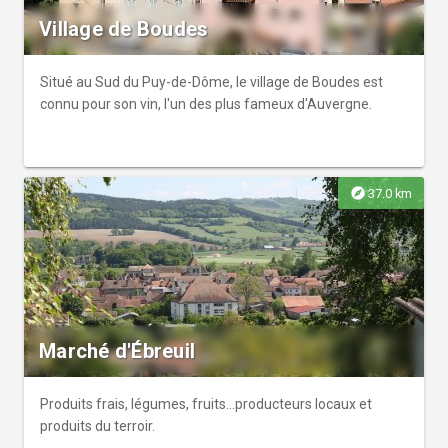
Village de Boudes
Situé au Sud du Puy-de-Dôme, le village de Boudes est
connu pour son vin, l'un des plus fameux d'Auvergne.
explore
37.0 km
Marché d'Ébreuil
Produits frais, légumes, fruits...producteurs locaux et
produits du terroir.