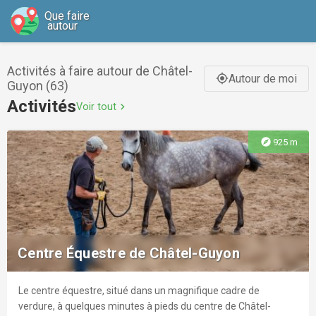
Que faire
autour
Activités à faire autour de Châtel-
Autour de moi
gps_fixed
Guyon (63)
Activités
Voir tout
chevron_right
explore
925 m
Centre Équestre de Châtel-Guyon
Le centre équestre, situé dans un magnifique cadre de
verdure, à quelques minutes à pieds du centre de Châtel-