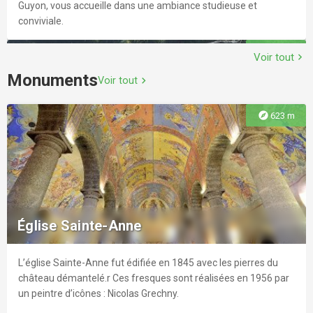
Guyon, vous accueille dans une ambiance studieuse et
conviviale.
explore
1.0 km
Voir tout
chevron_right
Monuments
Voir tout
chevron_right
explore
623 m
École d'équitation de Chazeron
Enseignement de l'équitation. Promenade à cheval. Dressage
en équitation de légèreté. Pour adolescents et adultes
Église Sainte-Anne
uniquement. Pour tous les niveaux.
L’église Sainte-Anne fut édifiée en 1845 avec les pierres du
explore
3.7 km
château démantelé.r Ces fresques sont réalisées en 1956 par
un peintre d’icônes : Nicolas Grechny.