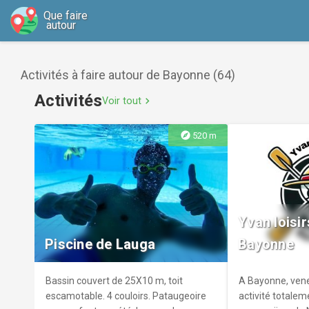
Que faire
autour
Activités à faire autour de Bayonne (64)
Activités
Voir tout
chevron_right
explore
520 m
Yvan loisi
Piscine de Lauga
Bayonne
Bassin couvert de 25X10 m, toit
A Bayonne, vene
escamotable. 4 couloirs. Pataugeoire
activité totalem