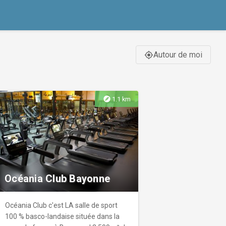
Autour de moi
gps_fixed
explore
1.1 km
Océania Club Bayonne
Océania Club c'est LA salle de sport
100 % basco-landaise située dans la