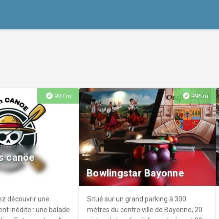
explore
explore
937 m
996 m
rs canöe
Bowlingstar Bayonne
z découvrir une
Situé sur un grand parking à 300
ent inédite : une balade
mètres du centre ville de Bayonne, 20