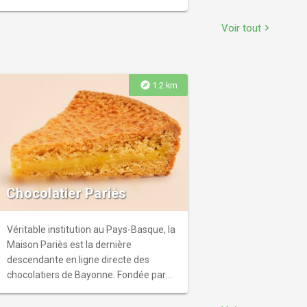
merveilles. Vous découvrez une
remarquable vitrail renaissance, un
Voir tout
chevron_right
décor raffiné du 19ème siècle, et un
élément inaccessible au public : le
décor sculpté médiéval du portail sud.
explore
1.2 km
Chocolatier Pariès
Véritable institution au Pays-Basque, la
Maison Pariès est la dernière
descendante en ligne directe des
chocolatiers de Bayonne. Fondée par
Jacques Damestoy en 1895, le savoir-
faire Maison et l'excellence de ses