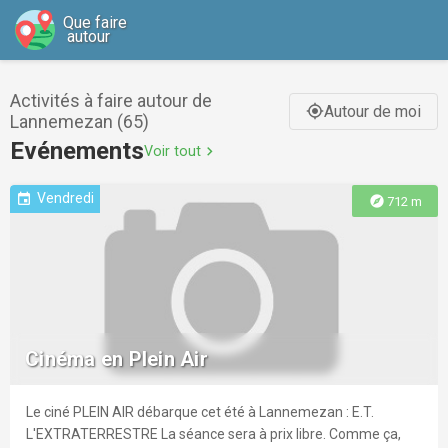
Que faire
autour
Activités à faire autour de
Autour de moi
gps_fixed
Lannemezan (65)
Evénements
Voir tout
chevron_right
Vendredi
event
explore
712 m
Cinéma en Plein Air
Le ciné PLEIN AIR débarque cet été à Lannemezan : E.T.
L'EXTRATERRESTRE La séance sera à prix libre. Comme ça,