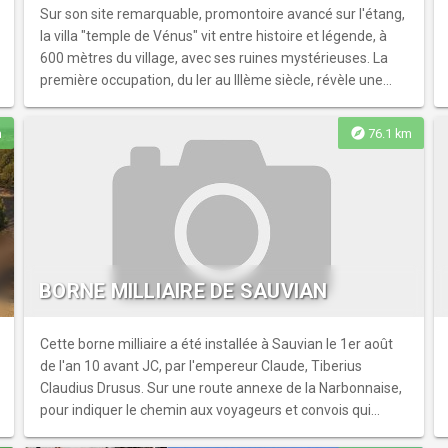
Sur son site remarquable, promontoire avancé sur l'étang,
la villa "temple de Vénus" vit entre histoire et légende, à
600 mètres du village, avec ses ruines mystérieuses. La
première occupation, du Ier au IIIème siècle, révèle une
construction de grande qualité, dans l'élaboration du bâti
et les matériaux employés : murs en petit appareil de
explore
m
76.1 km
calcaire coquiller local, liés au mortier de chaux et
matériaux d'importance signant le luxe de la décoration.
BORNE MILLIAIRE DE SAUVIAN
Cette borne milliaire a été installée à Sauvian le 1er août
de l'an 10 avant JC, par l'empereur Claude, Tiberius
Claudius Drusus. Sur une route annexe de la Narbonnaise,
pour indiquer le chemin aux voyageurs et convois qui
venaient de Rome. On installait alors ces bornes tous les