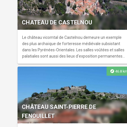
CHATEAU DE CASTELNOU
Le château vicomtal de Castelnou demeure un exemple
des plus archaïque de forteresse médiévale subsistant
dans les Pyrénées-Orientales. Les salles voûtées et salles
palatiales sont aussi des lieux d'exposition permanentes
retraçant l'histoire du château.
explore
46.8 k
CHÂTEAU SAINT-PIERRE DE
FENOUILLET