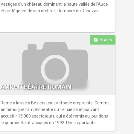
Vestiges d'un château dominant la haute vallée de l'Aude
et protégeant de son ombre le territoire du Donezan
explore
76.4 km
AMPHITHÉÂTRE ROMAIN
Rome a laissé à Béziers une profonde empreinte. Comme
en témoigne l'amphithéâtre du 1er siècle et pouvant
accueillir 15 000 spectateurs, qui a été remis au jour dans
le quartier Saint-Jacques en 1992. Une importante
restauration en a valorisé les éléments restants