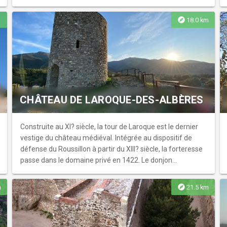
né de la volonté de Jacques II...
explore
18.0 km
CHÂTEAU DE LAROQUE-DES-ALBÈRES
Construite au XI? siècle, la tour de Laroque est le dernier
vestige du château médiéval. Intégrée au dispositif de
défense du Roussillon à partir du XIII? siècle, la forteresse
passe dans le domaine privé en 1422. Le donjon
s'effondre en 1890 avant que les ruines ne soient
partiellement restaurées en 2006.
explore
m
21.5 km