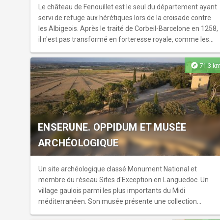
Le château de Fenouillet est le seul du département ayant
servi de refuge aux hérétiques lors de la croisade contre
les Albigeois. Après le traité de Corbeil-Barcelone en 1258,
il n'est pas transformé en forteresse royale, comme les
autres châteaux dits "cathares". On découvre donc ici, les
ruines du château féodal.
explore
71.3 k
ENSERUNE. OPPIDUM ET MUSÉE
ARCHÉOLOGIQUE
Un site archéologique classé Monument National et
membre du réseau Sites d'Exception en Languedoc. Un
village gaulois parmi les plus importants du Midi
méditerranéen. Son musée présente une collection
exceptionnelle d’objets découverts lors des fouilles. Ce