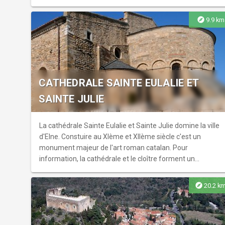
explore
9.9 km
CATHEDRALE SAINTE EULALIE ET
SAINTE JULIE
La cathédrale Sainte Eulalie et Sainte Julie domine la ville
d'Elne. Constuire au XIème et XIIème siècle c'est un
monument majeur de l'art roman catalan. Pour
information, la cathédrale et le cloître forment un
ensemble : la visite se fait obligatoirement en entrant par
le cloître, et il n’est pas possible de visiter uniquement la
explore
20.2 k
cathédrale.