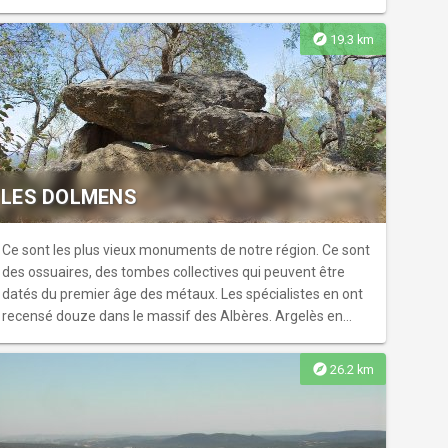
royaume de Majorqu...
explore
19.3 km
LES DOLMENS
Ce sont les plus vieux monuments de notre région. Ce sont
des ossuaires, des tombes collectives qui peuvent être
datés du premier âge des métaux. Les spécialistes en ont
recensé douze dans le massif des Albères. Argelès en
compte deux. Le dolmen de la Cova de l'Alarb a été édifié
avec des matériaux trouvés sur place. Il se compose de
explore
26.2 km
plusieurs dalles plantées dans le sol et d'une dalle de
couvertu