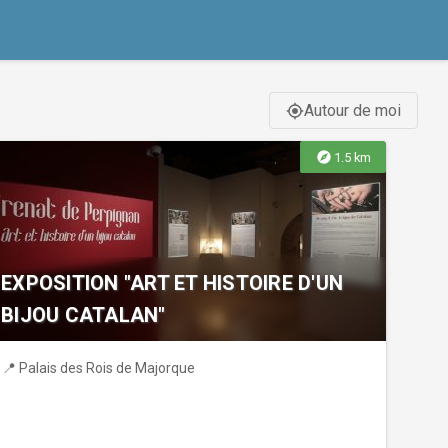
Autour de moi
gps_fixed
explore
1.5 km
EXPOSITION "ART ET HISTOIRE D'UN
BIJOU CATALAN"
📍 Palais des Rois de Majorque