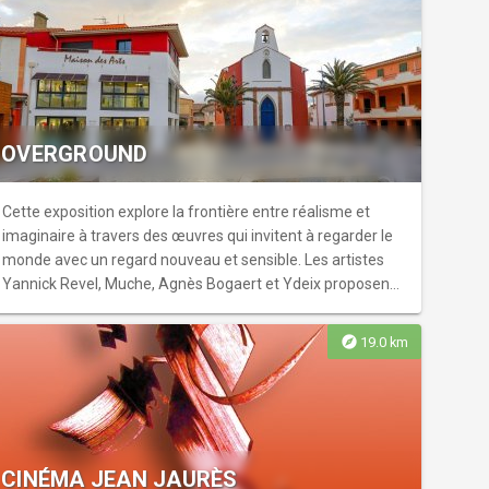
OVERGROUND
Cette exposition explore la frontière entre réalisme et
imaginaire à travers des œuvres qui invitent à regarder le
monde avec un regard nouveau et sensible. Les artistes
Yannick Revel, Muche, Agnès Bogaert et Ydeix proposent
un voyage poétique entre peinture et sculpture.
explore
19.0 km
CINÉMA JEAN JAURÈS