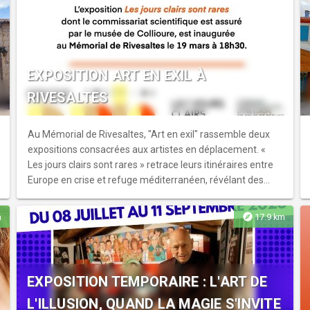
EXPOSITION ART EN EXIL À
RIVESALTES
Au Mémorial de Rivesaltes, "Art en exil" rassemble deux
expositions consacrées aux artistes en déplacement. «
Les jours clairs sont rares » retrace leurs itinéraires entre
Europe en crise et refuge méditerranéen, révélant des
parcours marqués par l’exil et la création.
explore
m
17.9 km
EXPOSITION TEMPORAIRE : L'ART DE
L'ILLUSION, QUAND LA MAGIE S'INVITE