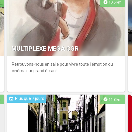
explore
m
10.6 km
A
MULTIPLEXE MEGA CGR
Retrouvons-nous en salle pour vivre toute l’émotion du
cinéma sur grand écran !
Plus que 7 jours
event
explore
m
11.8 km