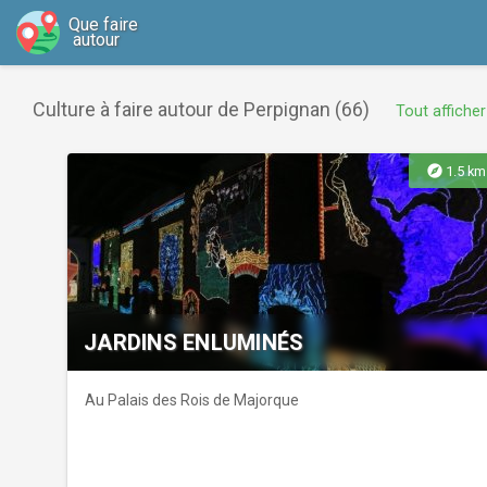
Que faire
autour
Culture à faire autour de Perpignan (66)
Tout afficher
explore
1.5 km
JARDINS ENLUMINÉS
Au Palais des Rois de Majorque