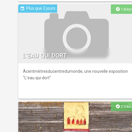
Plus que 2 jours
event
explore
1.8 km
L'EAU QUI DORT
Àcentmètresducentredumonde, une nouvelle exposition
"L'eau qui dort"
explore
2.0 km