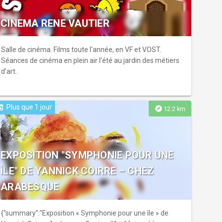
CINEMA RENE VAUTIER
Salle de cinéma. Films toute l'année, en VF et VOST.
Séances de cinéma en plein air l'été au jardin des métiers
d'art.
Plus que 1 jour
ent
explore
12.2 km
EXPOSITION "SYMPHONIE POUR UNE
ÎLE" DE YANNICK COIRRE – CHEZ
ARABESQUE
{"summary":"Exposition « Symphonie pour une île » de