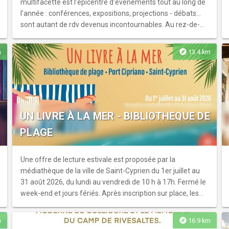
multifacette est l’épicentre d'événements tout au long de
l’année : conférences, expositions, projections - débats…
sont autant de rdv devenus incontournables. Au rez-de-
chaussée, retrouvez l'office de tourisme de Torreilles,
ouvert toute l'année
explore
m
13.4 km
UN LIVRE À LA MER - BIBLIOTHEQUE DE
PLAGE
Une offre de lecture estivale est proposée par la
médiathèque de la ville de Saint-Cyprien du 1er juillet au
31 août 2026, du lundi au vendredi de 10 h à 17h. Fermé le
week-end et jours fériés. Après inscription sur place, les
prêts de romans, docum...
explore
m
16.9 km