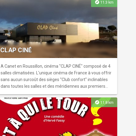
explore
11.3 km
CLAP CINÉ
A Canet en Roussillon, cinéma "CLAP CINÉ" composé de 4
salles climatisées. L'unique cinéma de France à vous offrir
sans aucun surcoût des sièges "Club confort" inclinables
dans toutes les salles et des méridiennes aux premiers
rangs !
explore
11.8 km