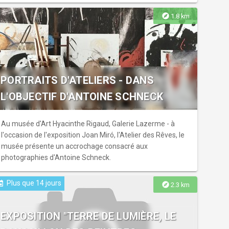
explore
1.8 km
PORTRAITS D'ATELIERS - DANS
L'OBJECTIF D'ANTOINE SCHNECK
Au musée d'Art Hyacinthe Rigaud, Galerie Lazerme - à
l'occasion de l'exposition Joan Miró, l'Atelier des Rêves, le
musée présente un accrochage consacré aux
photographies d'Antoine Schneck.
Plus que 14 jours
ent
explore
2.3 km
EXPOSITION "TERRE DE LUMIÈRE, LE