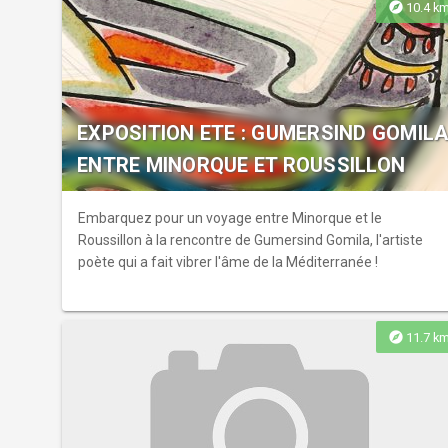
explore
10.4 k
EXPOSITION ETE : GUMERSIND GOMIL
ENTRE MINORQUE ET ROUSSILLON
Embarquez pour un voyage entre Minorque et le
Roussillon à la rencontre de Gumersind Gomila, l'artiste
poète qui a fait vibrer l'âme de la Méditerranée !
explore
11.7 k