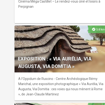
Cinéma Méga Castillet – Le rendez-vous ciné et loisirs à
Perpignan
explore
5.8 km
EXPOSITION : « VIA AURÉLIA, VIA
AUGUSTA, VIA DOMITIA »
A l'Oppidum de Ruscino - Centre Archéologique Rémy
Marichal, une exposition photographique « Via Aurélia, Via
Augusta, Via Domitia : ces voies qui nous mènent à Rome
», de Jean-Claude Martinez