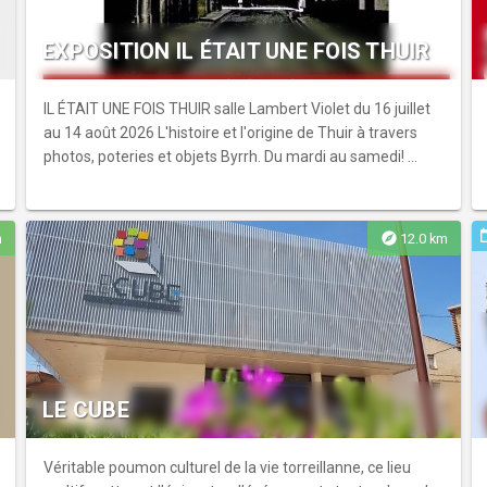
EXPOSITION IL ÉTAIT UNE FOIS THUIR
IL ÉTAIT UNE FOIS THUIR salle Lambert Violet du 16 juillet
au 14 août 2026 L'histoire et l'origine de Thuir à travers
photos, poteries et objets Byrrh. Du mardi au samedi! ...
ev
explore
m
12.0 km
LE CUBE
Véritable poumon culturel de la vie torreillanne, ce lieu