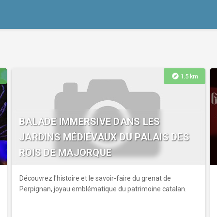
explore
1.5 km
BALADE IMMERSIVE DANS LES
JARDINS MÉDIÉVAUX DU PALAIS DES
ROIS DE MAJORQUE
Découvrez l'histoire et le savoir-faire du grenat de
Perpignan, joyau emblématique du patrimoine catalan.