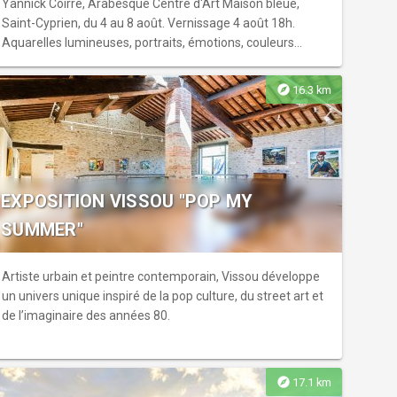
Yannick Coirre, Arabesque Centre d'Art Maison bleue,
Saint-Cyprien, du 4 au 8 août. Vernissage 4 août 18h.
Aquarelles lumineuses, portraits, émotions, couleurs
vibrantes, hommage à l'île et ses habitants. Entrée libre."}
explore
16.3 km
EXPOSITION VISSOU "POP MY
SUMMER"
Artiste urbain et peintre contemporain, Vissou développe
un univers unique inspiré de la pop culture, du street art et
de l’imaginaire des années 80.
explore
17.1 km