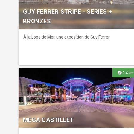
GUY FERRER STRIPE - SERIES +
BRONZES
À la Loge de Mer, une exposition de Guy Ferrer
explore
3.4 km
MEGA CASTILLET