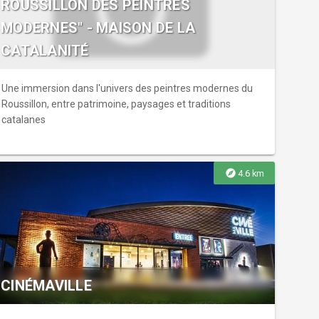
ROUSSILLON DES PEINTRES
MODERNES" - MAISON DE LA
CATALANITÉ
Une immersion dans l'univers des peintres modernes du
Roussillon, entre patrimoine, paysages et traditions
catalanes
explore
4.6 km
CINÉMAVILLE