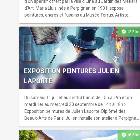
d'un apéritif offert par la ville d'Elne au Jardin des Métiers
d'Art. Maria Lluis, née à Perpignan en 1931, expose
peintures, encres et fusains au Musée Terrus. Artiste
discrète mais majeure, elle incarne une figure essentielle
de la peinture catalane méditerranéenne.
explore
12.2 k
EXPOSITION PEINTURES JULIEN
LAPORTE
Du samedi 11 juillet au lundi 31 août de 15h à 19h et du
mardi 1er au mercredi 30 septembre de 14h à 18h >
Exposition peintures de Julien Laporte. Diplômé des
Beaux-Arts de Paris, Julien installe son atelier à Perpignan
où il cultive une œuvre in...
explore
16.3 k