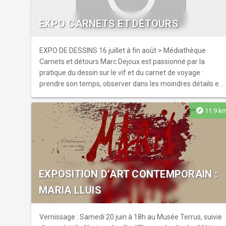
EXPO CARNETS ET DÉTOURS
EXPO DE DESSINS 16 juillet à fin août > Médiathèque
Carnets et détours Marc Dejoux est passionné par la
pratique du dessin sur le vif et du carnet de voyage :
prendre son temps, observer dans les moindres détails et
saisir l’instant. Venez découvrir...
explore
11.9 k
EXPOSITION D’ART CONTEMPORAIN :
MARIA LLUIS
Vernissage : Samedi 20 juin à 18h au Musée Terrus, suivie