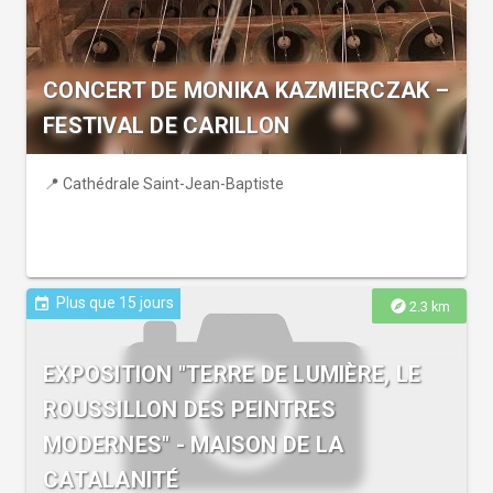
CONCERT DE MONIKA KAZMIERCZAK –
FESTIVAL DE CARILLON
📍 Cathédrale Saint-Jean-Baptiste
Plus que 15 jours
event
explore
2.3 km
EXPOSITION "TERRE DE LUMIÈRE, LE
ROUSSILLON DES PEINTRES
MODERNES" - MAISON DE LA
CATALANITÉ