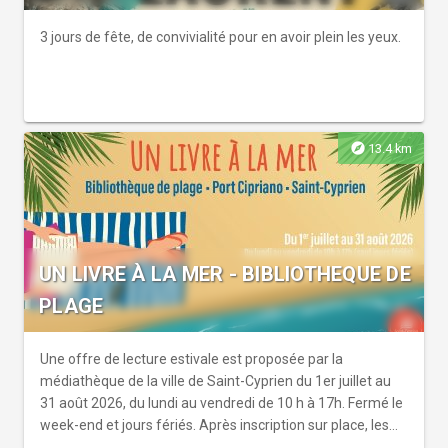
3 jours de fête, de convivialité pour en avoir plein les yeux.
explore
13.4 km
UN LIVRE À LA MER - BIBLIOTHEQUE DE
PLAGE
Une offre de lecture estivale est proposée par la
médiathèque de la ville de Saint-Cyprien du 1er juillet au
31 août 2026, du lundi au vendredi de 10 h à 17h. Fermé le
week-end et jours fériés. Après inscription sur place, les
prêts de romans, docum...