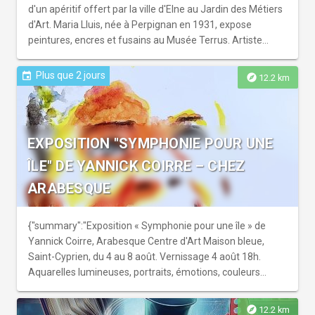
d'un apéritif offert par la ville d'Elne au Jardin des Métiers
d'Art. Maria Lluis, née à Perpignan en 1931, expose
peintures, encres et fusains au Musée Terrus. Artiste
discrète mais majeure, elle incarne une figure essentielle
de la peinture catalane méditerranéenne.
Plus que 2 jours
event
explore
12.2 km
EXPOSITION "SYMPHONIE POUR UNE
ÎLE" DE YANNICK COIRRE – CHEZ
ARABESQUE
{"summary":"Exposition « Symphonie pour une île » de
Yannick Coirre, Arabesque Centre d'Art Maison bleue,
Saint-Cyprien, du 4 au 8 août. Vernissage 4 août 18h.
Aquarelles lumineuses, portraits, émotions, couleurs
vibrantes, hommage à l'île et ses habitants. Entrée libre."}
explore
12.2 km