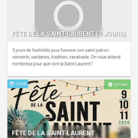
FÊTE DE LA SAINT-LAURENT (3 JOURS)
3 jours de festivités pour honorer son saint patron:
concerts, sardanes, tradition, cavalcade. On vous attend
nombreux pour que vive la Saint Laurent !
Lundi
event
explore
13.1 km
FÊTE DE LA SAINT-LAURENT