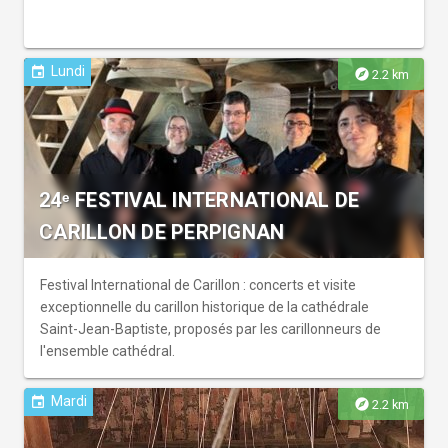
Lundi
event
explore
2.2 km
24ᵉ FESTIVAL INTERNATIONAL DE
CARILLON DE PERPIGNAN
Festival International de Carillon : concerts et visite
exceptionnelle du carillon historique de la cathédrale
Saint-Jean-Baptiste, proposés par les carillonneurs de
l'ensemble cathédral.
Mardi
event
explore
2.2 km