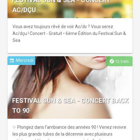
FESTIVAL SUN & SEA - CONCERT
AC/DÇU
Vous avez toujours rêvé de voir Ac/dc ? Vous serez
Ac/dçu ! Concert - Gratuit • 6ème Édition du Festival Sun &
Sea
Mercredi
event
explore
12.5 km
FESTIVAL SUN & SEA - CONCERT BACK
TO 90
✨ Plongez dans l’ambiance des années 90 ! Venez revivre
les plus grands tubes de la décennie avec plusieurs