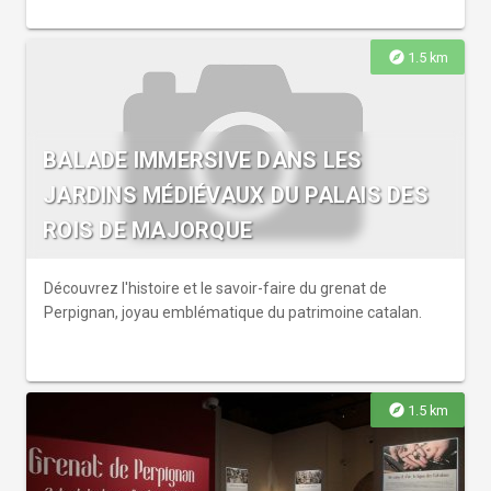
explore
1.5 km
BALADE IMMERSIVE DANS LES
JARDINS MÉDIÉVAUX DU PALAIS DES
ROIS DE MAJORQUE
Découvrez l'histoire et le savoir-faire du grenat de
Perpignan, joyau emblématique du patrimoine catalan.
explore
1.5 km