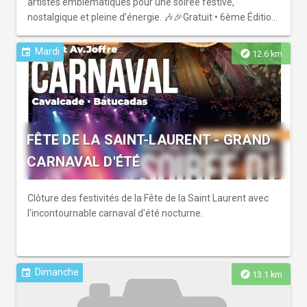
artistes emblématiques pour une soirée festive,
nostalgique et pleine d’énergie. 🎶🎉Gratuit • 6ème Édition
du Festival Sun & Sea
Mardi
event
explore
12.6 km
FÊTE DE LA SAINT-LAURENT - GRAND
CARNAVAL D'ÉTÉ
Clôture des festivités de la Fête de la Saint Laurent avec
l'incontournable carnaval d'été nocturne.
Dimanche
event
explore
13.1 km