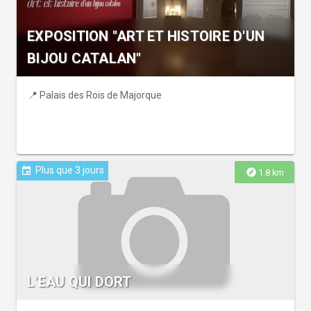
EXPOSITION "ART ET HISTOIRE D'UN
BIJOU CATALAN"
📍 Palais des Rois de Majorque
Plus que 3 jours
event
explore
1.8 km
L'EAU QUI DORT