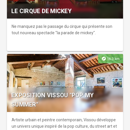
LE CIRQUE DE MICKEY
Ne manquez pas le passage du cirque qui présente son
tout nouveau spectacle "la parade de mickey".
explore
16.3 km
EXPOSITION VISSOU "POP MY
SUMMER"
Artiste urbain et peintre contemporain, Vissou développe
un univers unique inspiré de la pop culture, du street art et