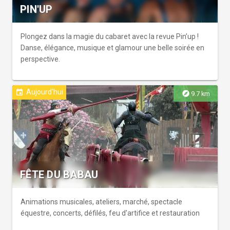
PIN'UP
Plongez dans la magie du cabaret avec la revue Pin’up !
Danse, élégance, musique et glamour une belle soirée en
perspective.
Aujourd'hui
event
explore
9.7 km
FÊTE DU BABAU
Animations musicales, ateliers, marché, spectacle
équestre, concerts, défilés, feu d'artifice et restauration