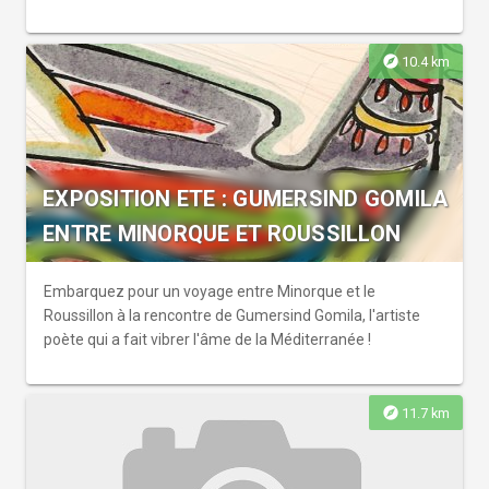
explore
10.4 km
EXPOSITION ETE : GUMERSIND GOMILA
ENTRE MINORQUE ET ROUSSILLON
Embarquez pour un voyage entre Minorque et le
Roussillon à la rencontre de Gumersind Gomila, l'artiste
poète qui a fait vibrer l'âme de la Méditerranée !
explore
11.7 km