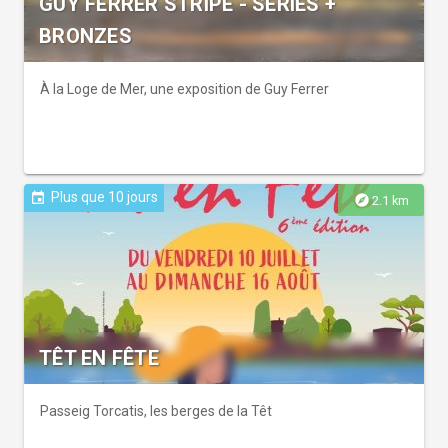
GUY FERRER STRIPE - SERIES +
BRONZES
À la Loge de Mer, une exposition de Guy Ferrer
Plus que 10 jours
event
explore
2.1 km
TÊT EN FÊTE
Passeig Torcatis, les berges de la Têt