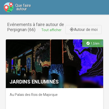
Que faire
autour
Evénements à faire autour de
Perpignan (66)
Autour de moi
gps_fixed
Tout afficher
explore
1.5 km
JARDINS ENLUMINÉS
Au Palais des Rois de Majorque