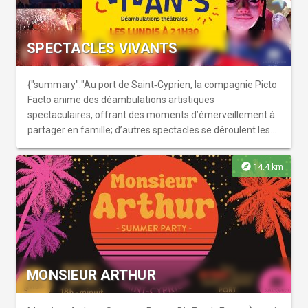
SPECTACLES VIVANTS
{"summary":"Au port de Saint‑Cyprien, la compagnie Picto
Facto anime des déambulations artistiques
spectaculaires, offrant des moments d’émerveillement à
partager en famille; d’autres spectacles se déroulent les
27 juillet, 3, 10 et 17 août avec différentes compagnies."}
explore
14.4 km
MONSIEUR ARTHUR