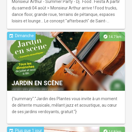
Monsieur Arthur - Summer Party - Dj . Food . Fiesta À partir
du samedi 04 août > Monsieur Arthur arrive ! Food trucks,
dance floor, grande roue, terrains de pétanque, espaces
loisirs et lounge... Le concept "afterbeach" de Saint-
Cyprien prend ses qu...
Dimanche
event
explore
14.7 km
JARDIN EN SCÈNE
{"summary":"Jardin des Plantes vous invite à un moment
de détente musicale, mêlant jazz et acoustique, au cœur
de ses jardins verdoyants, gratuit."}
Plus que 1 jour
event
explore
14.8 km