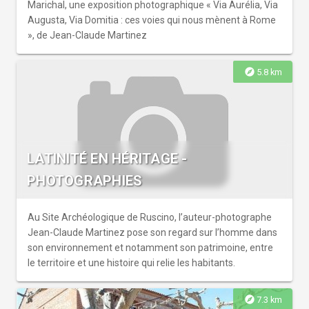
Marichal, une exposition photographique « Via Aurélia, Via
Augusta, Via Domitia : ces voies qui nous mènent à Rome
», de Jean-Claude Martinez
explore
5.8 km
LATINITÉ EN HÉRITAGE -
PHOTOGRAPHIES
Au Site Archéologique de Ruscino, l’auteur-photographe
Jean-Claude Martinez pose son regard sur l’homme dans
son environnement et notamment son patrimoine, entre
le territoire et une histoire qui relie les habitants.
explore
7.3 km