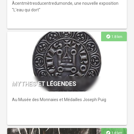
Àcentmètresducentredumonde, une nouvelle exposition
"L'eau qui dort"
explore
1.8 km
MYTHES ET LÉGENDES
Au Musée des Monnaies et Médailles Joseph Puig
explore
1.8 km