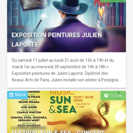
EXPOSITION PEINTURES JULIEN
LAPORTE
Du samedi 11 juillet au lundi 31 août de 15h à 19h et du
mardi 1er au mercredi 30 septembre de 14h à 18h >
Exposition peintures de Julien Laporte. Diplômé des
Beaux-Arts de Paris, Julien installe son atelier à Perpignan
où il cultive une œuvre in...
Mardi
event
explore
12.5 km