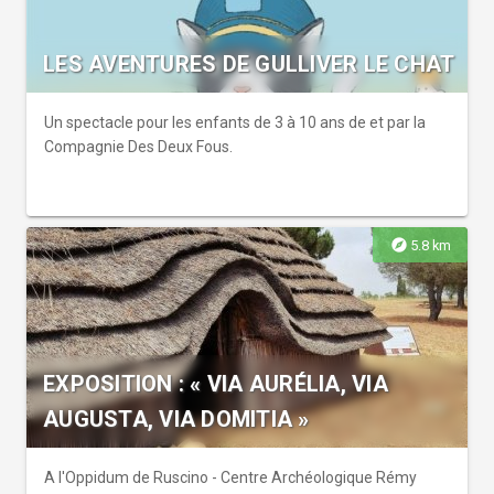
LES AVENTURES DE GULLIVER LE CHAT
Un spectacle pour les enfants de 3 à 10 ans de et par la
Compagnie Des Deux Fous.
explore
5.8 km
EXPOSITION : « VIA AURÉLIA, VIA
AUGUSTA, VIA DOMITIA »
A l'Oppidum de Ruscino - Centre Archéologique Rémy