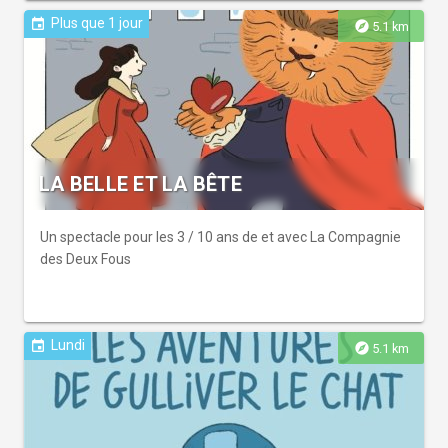
Plus que 1 jour
event
explore
5.1 km
LA BELLE ET LA BÊTE
Un spectacle pour les 3 / 10 ans de et avec La Compagnie
des Deux Fous
Lundi
event
explore
5.1 km