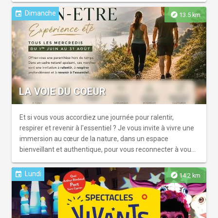
Dimanche
event
explore
13.5 km
LA VOIE DU COEUR
Et si vous vous accordiez une journée pour ralentir,
respirer et revenir à l'essentiel ? Je vous invite à vivre une
immersion au cœur de la nature, dans un espace
bienveillant et authentique, pour vous reconnecter à vous-
même, libérer ce qui pèse et ...
Lundi
event
explore
14.2 km