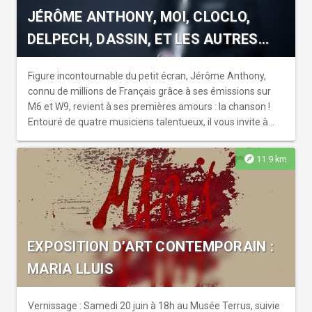
JÉRÔME ANTHONY, MOI, CLOCLO,
DELPECH, DASSIN, ET LES AUTRES…
Figure incontournable du petit écran, Jérôme Anthony,
connu de millions de Français grâce à ses émissions sur
M6 et W9, revient à ses premières amours : la chanson !
Entouré de quatre musiciens talentueux, il vous invite à
découvrir son tout nouveau spectacle : « Moi, Cloclo,
Delpech, Dassin… et les autres ! ».
explore
11.9 km
EXPOSITION D’ART CONTEMPORAIN :
MARIA LLUIS
Vernissage : Samedi 20 juin à 18h au Musée Terrus, suivie