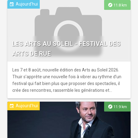
Aujourd'hui
event
explore
11.8 km
LES ARTS AU SOLEIL - FESTIVAL DES
ARTS DE RUE
Les 7 et 8 août, nouvelle édition des Arts au Soleil 2026.
Thuir s’apprête une nouvelle fois à vibrer au rythme d’un
festival qui fait bien plus que proposer des spectacles, il
crée des rencontres, rassemble les générations et
transforme le cœur de l...
Aujourd'hui
event
explore
11.9 km