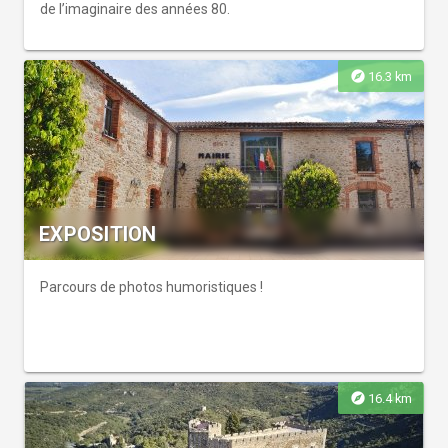
de l’imaginaire des années 80.
explore
16.3 km
EXPOSITION
Parcours de photos humoristiques !
explore
16.4 km