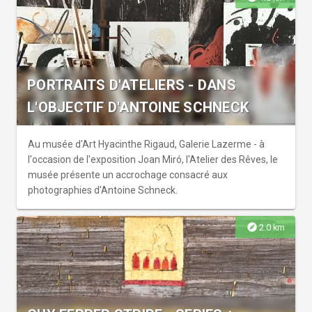
PORTRAITS D'ATELIERS - DANS
L'OBJECTIF D'ANTOINE SCHNECK
Au musée d'Art Hyacinthe Rigaud, Galerie Lazerme - à
l'occasion de l'exposition Joan Miró, l'Atelier des Rêves, le
musée présente un accrochage consacré aux
photographies d'Antoine Schneck.
explore
2.0 km