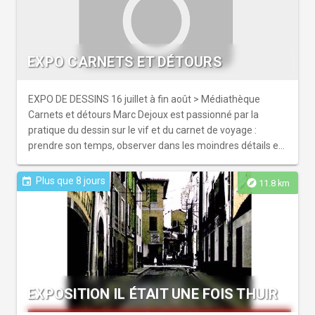
EXPO CARNETS ET DÉTOURS
EXPO DE DESSINS 16 juillet à fin août > Médiathèque
Carnets et détours Marc Dejoux est passionné par la
pratique du dessin sur le vif et du carnet de voyage :
prendre son temps, observer dans les moindres détails et
saisir l’instant. Venez découvrir...
Plus que 8 jours
event
explore
11.8 km
EXPOSITION IL ÉTAIT UNE FOIS THUIR