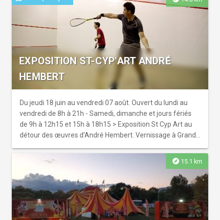
EXPOSITION ST-CYP'ART ANDRÉ
HEMBERT
Du jeudi 18 juin au vendredi 07 août. Ouvert du lundi au
vendredi de 8h à 21h - Samedi, dimanche et jours fériés
de 9h à 12h15 et 15h à 18h15 > Exposition St Cyp Art au
détour des œuvres d'André Hembert. Vernissage à Grand
Stade les Capellans, le...
explore
15.1 km