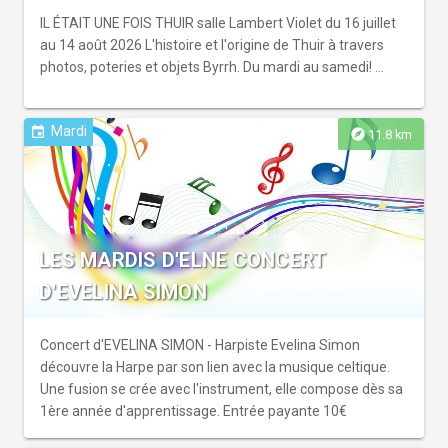
IL ÉTAIT UNE FOIS THUIR salle Lambert Violet du 16 juillet
au 14 août 2026 L'histoire et l'origine de Thuir à travers
photos, poteries et objets Byrrh. Du mardi au samedi! ...
Mardi
event
explore
11.8 km
LES MARDIS D'ELNE CONCERT
D'EVELINA SIMON
Concert d'EVELINA SIMON - Harpiste Evelina Simon
découvre la Harpe par son lien avec la musique celtique.
Une fusion se crée avec l'instrument, elle compose dès sa
1ère année d'apprentissage. Entrée payante 10€