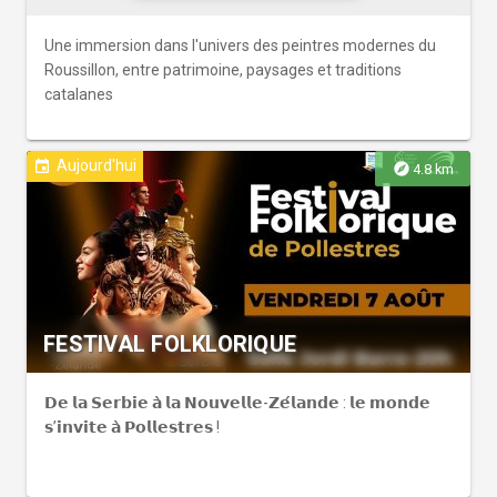
Une immersion dans l'univers des peintres modernes du
Roussillon, entre patrimoine, paysages et traditions
catalanes
Aujourd'hui
event
explore
4.8 km
FESTIVAL FOLKLORIQUE
𝗗𝗲 𝗹𝗮 𝗦𝗲𝗿𝗯𝗶𝗲 𝗮̀ 𝗹𝗮 𝗡𝗼𝘂𝘃𝗲𝗹𝗹𝗲-𝗭𝗲́𝗹𝗮𝗻𝗱𝗲 : 𝗹𝗲 𝗺𝗼𝗻𝗱𝗲
𝘀’𝗶𝗻𝘃𝗶𝘁𝗲 𝗮̀ 𝗣𝗼𝗹𝗹𝗲𝘀𝘁𝗿𝗲𝘀 !