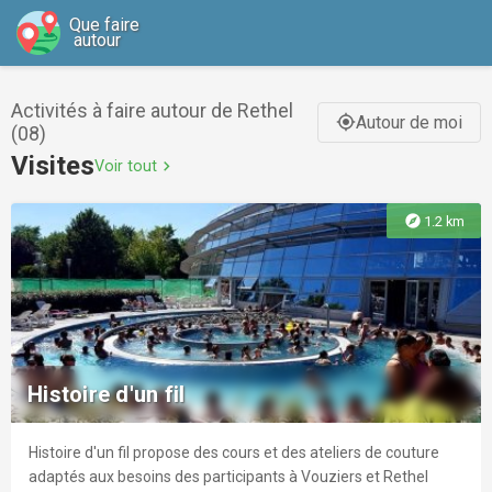
Que faire
autour
Activités à faire autour de Rethel
Autour de moi
gps_fixed
(08)
Visites
Voir tout
chevron_right
explore
1.2 km
Histoire d'un fil
Histoire d'un fil propose des cours et des ateliers de couture
adaptés aux besoins des participants à Vouziers et Rethel