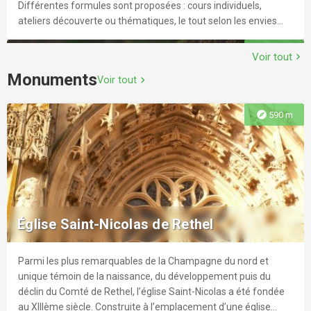
Différentes formules sont proposées : cours individuels,
ateliers découverte ou thématiques, le tout selon les envies
créatives Machine à coudre et matériel de base fournis
explore
2.4 km
Voir tout
chevron_right
Monuments
Voir tout
chevron_right
explore
590 m
Acy-Romance - Villages Fleuri "3 fleurs"
ACY-ROMANCE, Village Fleuri "3 Fleurs"Année d'obtention de la
1ère et 2ème Fleur: 2005 et 2008Acy-Romance est un village
Église Saint-Nicolas de Rethel
de 451 habitants, que l'on nomme les Romanciens.Il se situe à
2,5km de Rethel et 38km de Reims (Marne) et dépend de la
Communauté de Communes du Pays Rethélois.Le Canal des
Parmi les plus remarquables de la Champagne du nord et
explore
7.7 km
Ardennes ainsi que l'Aisne traversent la commune.A voir en
unique témoin de la naissance, du développement puis du
passant:Eglise Saint PierreSports et Loisirs:Terrain de
déclin du Comté de Rethel, l’église Saint-Nicolas a été fondée
tennisBoulodrome
au XIIIème siècle. Construite à l’emplacement d’une église