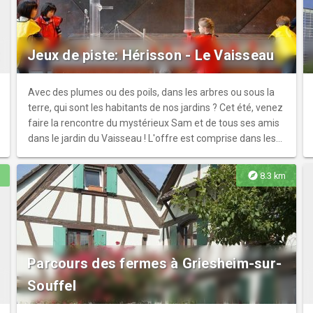
Jeux de piste: Hérisson - Le Vaisseau
Avec des plumes ou des poils, dans les arbres ou sous la
terre, qui sont les habitants de nos jardins ? Cet été, venez
faire la rencontre du mystérieux Sam et de tous ses amis
dans le jardin du Vaisseau ! L'offre est comprise dans les
activités proposées à la Maison du Jardinier.
explore
8.3 km
Parcours des fermes à Griesheim-sur-
Souffel