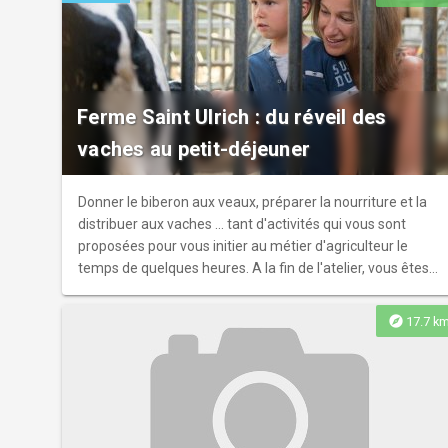
véritable voyage dans le temps à la rencontre des lieux
emblématiques et de l’histoire partagée entre les deux
rives du Rhin. Un second circuit est disponible Offendorf -
Freistett.
Ferme Saint Ulrich : du réveil des
vaches au petit-déjeuner
Donner le biberon aux veaux, préparer la nourriture et la
distribuer aux vaches ... tant d'activités qui vous sont
proposées pour vous initier au métier d'agriculteur le
temps de quelques heures. A la fin de l'atelier, vous êtes
récompensés par un bon petit-déjeuner à la ferme !
Rendez-vous à la ferme entre Durningen et Avenheim.
explore
17.7 k