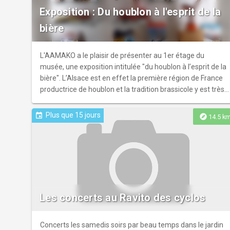
Exposition : Du houblon à l'esprit de la
bière
L'AAMAKO a le plaisir de présenter au 1er étage du
musée, une exposition intitulée "du houblon à l’esprit de la
bière". L’Alsace est en effet la première région de France
productrice de houblon et la tradition brassicole y est très
ancienne. Dans le Kochersberg, terre par excellence de l’or
vert, il existe encore quelques houblonnières et nombre
Plus que 15 jours
event
explore
14.5 k
d’entre nous se souviennent du Hopfe Zopfe (tri des
cônes) auquel participaient jadis femmes et enfants. Si
certaines de nos brasseries ont été rachetées par de
grands groupes européens, la fin des années 1990
marque le retour d’une production artisanale de qualité
assurée par des microbrasseries que vous découvrirez.
Les concerts au Ravito des cyclos
Concerts les samedis soirs par beau temps dans le jardin