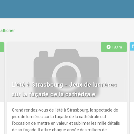
afficher
ev
explore
183 m
L'été à Strasbourg - Jeux de lumières
sur la façade de la cathédrale
Grand rendez-vous de l’été à Strasbourg, le spectacle de
jeux de lumières sur la façade de la cathédrale est
l’occasion de mettre en valeur et sublimer les mille détails
de sa façade. Il attire chaque année des milliers de