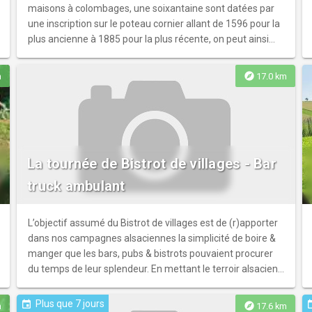
maisons à colombages, une soixantaine sont datées par
une inscription sur le poteau cornier allant de 1596 pour la
plus ancienne à 1885 pour la plus récente, on peut ainsi
voir l’évolution de la maison alsacienne. La chapelle du
14ème siècle est dédiée à la Vierge Marie et aux 14 Saints
explore
m
17.0 km
auxiliaires, c’est la seule chapelle avec un clocher à
colombage en Alsace. Sur la colonne de l’an 2000, on
découvre les divers noms du village depuis le VIIIe siècle
jusqu’à nos jours. À l’entrée du village, un panneau affiche
fièrement les deux fleurs du concours Villes et Villages
La tournée de Bistrot de villages - Bar
Fleuries. Au terme de cette balade, l’histoire de nos
ancêtres, du village et de la maison à colombage n’aura
truck ambulant
plus de secret pour vous.
L’objectif assumé du Bistrot de villages est de (r)apporter
dans nos campagnes alsaciennes la simplicité de boire &
manger que les bars, pubs & bistrots pouvaient procurer
du temps de leur splendeur. En mettant le terroir alsacien
au cœur de sa démarche, le BDV promet de s’inscrire dans
cette union sociale, rurale, & gustative. Le BDV se veut
Plus que 7 jours
event
ev
explore
m
17.6 km