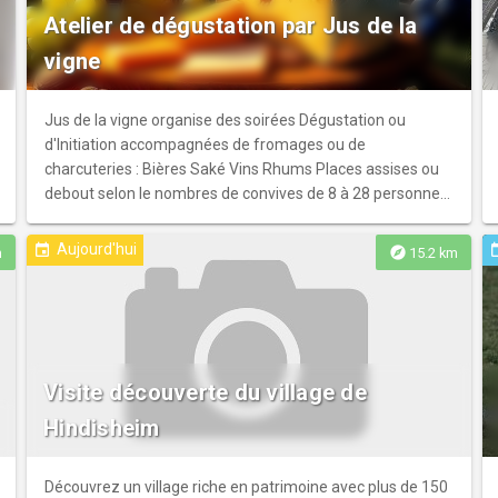
Atelier de dégustation par Jus de la
vigne
Jus de la vigne organise des soirées Dégustation ou
d'Initiation accompagnées de fromages ou de
charcuteries : Bières Saké Vins Rhums Places assises ou
debout selon le nombres de convives de 8 à 28 personnes
Dates prédéfinies ou privatisation du lieu
Aujourd'hui
event
ev
explore
m
15.2 km
Visite découverte du village de
Hindisheim
Découvrez un village riche en patrimoine avec plus de 150