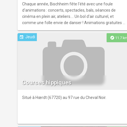
Chaque année, Bischheim fête l'été avec une foule
d'animations : concerts, spectacles, bals, séances de
cinéma en plein air, ateliers.... Un bol d'air culturel, et
comme une folle envie de danser ! Animations gratuites et
ouvertes à tous.
Jeudi
event
explore
11.7 k
Courses hippiques
Situé à Hœrdt (67720) au 97 rue du Cheval Noir.