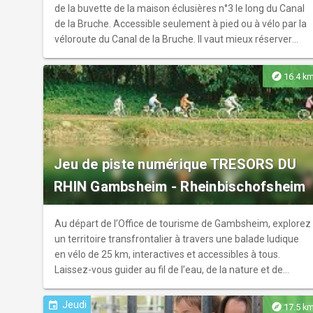
de la buvette de la maison éclusières n°3 le long du Canal
de la Bruche. Accessible seulement à pied ou à vélo par la
véloroute du Canal de la Bruche. Il vaut mieux réserver
votre table. Les concerts sont libres avec une participation
pour les artistes. Programme sur
explore
16.4 k
https://www.ravitodescyclos.com/evenements ou sur
Facebook
Jeu de piste numérique TRESORS DU
RHIN Gambsheim - Rheinbischofsheim
Au départ de l’Office de tourisme de Gambsheim, explorez
un territoire transfrontalier à travers une balade ludique
en vélo de 25 km, interactives et accessibles à tous.
Laissez-vous guider au fil de l’eau, de la nature et de
l’histoire, entre France et Allemagne. Parcours Histoire &
Patrimoine – de Gambsheim à Rheinbischofsheim Un
Jeudi
event
explore
17.5 k