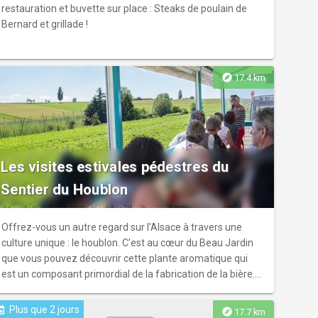
restauration et buvette sur place : Steaks de poulain de
Bernard et grillade !
explore
17.4 km
Les visites estivales pédestres du
Sentier du Houblon
Offrez-vous un autre regard sur l'Alsace à travers une
culture unique : le houblon. C’est au cœur du Beau Jardin
que vous pouvez découvrir cette plante aromatique qui
est un composant primordial de la fabrication de la bière.
Sa culture offre un paysage insolite et attrayant. Ainsi, ne
manquez pas ces sorties pédestres hebdomadaires
Plus que 2 jours
ent
explore
17.7 km