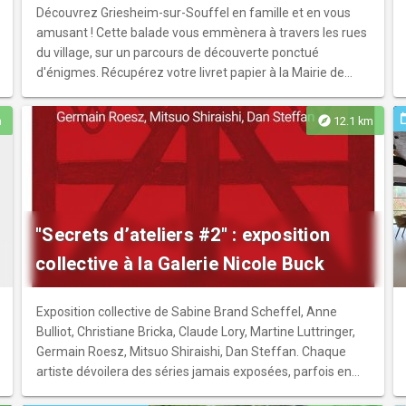
Découvrez Griesheim-sur-Souffel en famille et en vous
amusant ! Cette balade vous emmènera à travers les rues
du village, sur un parcours de découverte ponctué
d'énigmes. Récupérez votre livret papier à la Mairie de
Griesheim-sur-Souffel ou en téléchargez le directement
sur cette page !
ev
explore
m
12.1 km
"Secrets d’ateliers #2" : exposition
collective à la Galerie Nicole Buck
Exposition collective de Sabine Brand Scheffel, Anne
Bulliot, Christiane Bricka, Claude Lory, Martine Luttringer,
Germain Roesz, Mitsuo Shiraishi, Dan Steffan. Chaque
artiste dévoilera des séries jamais exposées, parfois en
marge de ses créations les plus connues : fragments