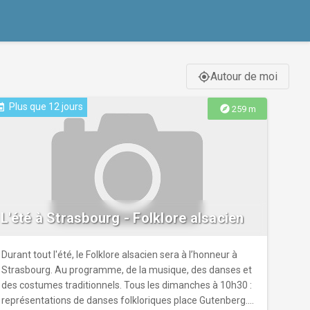
Autour de moi
gps_fixed
Plus que 12 jours
ent
explore
259 m
L'été à Strasbourg - Folklore alsacien
Durant tout l'été, le Folklore alsacien sera à l’honneur à
Strasbourg. Au programme, de la musique, des danses et
des costumes traditionnels. Tous les dimanches à 10h30 :
représentations de danses folkloriques place Gutenberg.