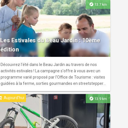
explore
13.7 km
Les Estivales du Beau Jardin : 10ème
édition
Découvrez l'été dans le Beau Jardin au travers de nos
activités estivales ! La campagne s'offre à vous avec un
programme varié proposé par l'Office de Tourisme : visites
guidées à la ferme, sorties gourmandes en streetstepper,
ateliers de biérologie, visites estivales avec un guide
conférencier, après-midi à la ferme pour les petits,
Aujourd'hui
ent
explore
13.9 km
balades au lever et au coucher du soleil, dans la peau d'un
artiste, découverte d'un musée qui va vous plonger des
années en arrière... Pour petits et grands, vivez l'été dans
le Beau Jardin ! Retrouvez le programme détaillé à
l'accueil de l'office de tourisme ou sur