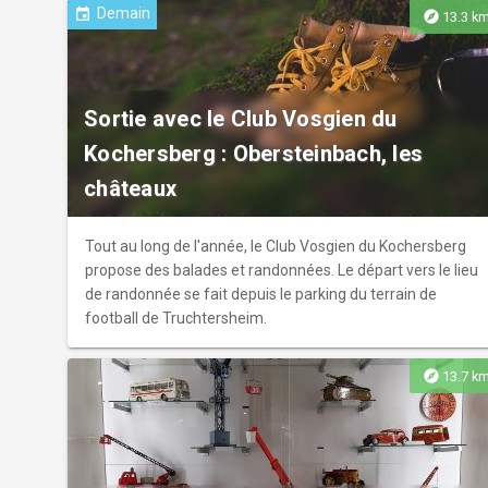
Demain
event
explore
13.3 k
Sortie avec le Club Vosgien du
Kochersberg : Obersteinbach, les
châteaux
Tout au long de l'année, le Club Vosgien du Kochersberg
propose des balades et randonnées. Le départ vers le lieu
de randonnée se fait depuis le parking du terrain de
football de Truchtersheim.
explore
13.7 k