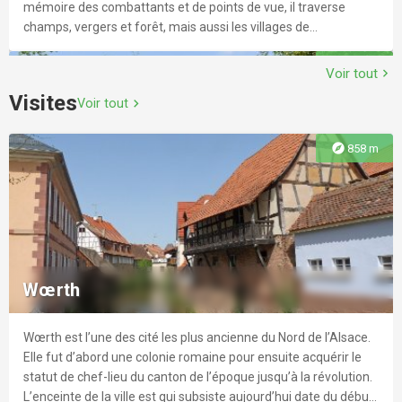
mémoire des combattants et de points de vue, il traverse
champs, vergers et forêt, mais aussi les villages de
Froeschwiller et Woerth.
explore
1.6 km
Voir tout
chevron_right
Visites
Voir tout
chevron_right
explore
858 m
Promenade le long du sentier des Turcos
Ce sentier d'interprétation rend hommage aux combattants
des 2 camps de la bataille de Woerth-Froeschwiller, plus
Wœrth
connue sous le nom de bataille de Reichshoffen. Parmi eux, les
Turcos, des tirailleurs venus d’Algérie alors colonie française.
Imaginez quelle devait être la surprise des habitants à cette
Wœrth est l’une des cité les plus ancienne du Nord de l’Alsace.
explore
2.3 km
époque en voyant ces soldats à la peau sombre, aux pantalons
Elle fut d’abord une colonie romaine pour ensuite acquérir le
bouffants et aux vestes chatoyantes ! D'une longueur de 1,9
statut de chef-lieu du canton de l’époque jusqu’à la révolution.
km et ponctué de 14 panneaux, il vous permettra de découvrir
L’enceinte de la ville est qui subsiste aujourd’hui date du début