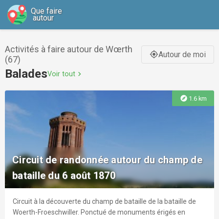
Que faire
autour
Activités à faire autour de Wœrth
Autour de moi
gps_fixed
(67)
Balades
Voir tout
chevron_right
explore
1.6 km
Circuit de randonnée autour du champ de
bataille du 6 août 1870
Circuit à la découverte du champ de bataille de la bataille de
Woerth-Froeschwiller. Ponctué de monuments érigés en