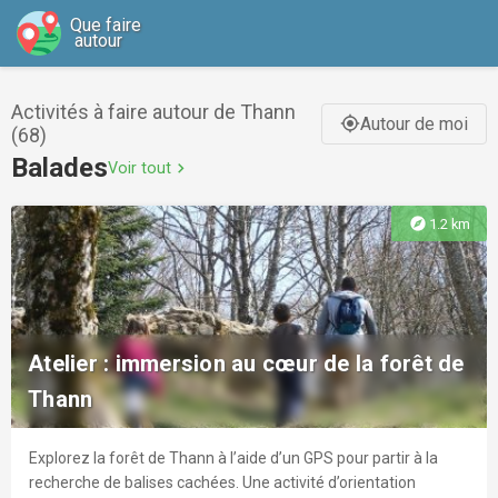
Que faire
autour
Activités à faire autour de Thann
Autour de moi
gps_fixed
(68)
Balades
Voir tout
chevron_right
explore
1.2 km
Atelier : immersion au cœur de la forêt de
Thann
Explorez la forêt de Thann à l’aide d’un GPS pour partir à la
recherche de balises cachées. Une activité d’orientation