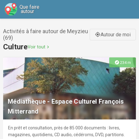
Que faire
autour
Activités à faire autour de Meyzieu
Autour de moi
gps_fixed
(69)
Culture
Voir tout
chevron_right
explore
234 m
Médiathèque - Espace Culturel François
Mitterrand
En prêt et consultation, près de 85 000 documents : livres,
magazines, quotidiens, CD audio, cédéroms, DVD, partitions.