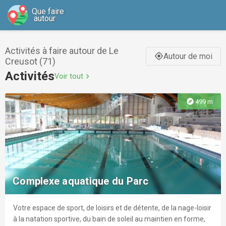
Que faire
autour
Activités à faire autour de Le
Autour de moi
gps_fixed
Creusot (71)
Activités
Voir tout
chevron_right
explore
499 m
Complexe aquatique du Parc
Votre espace de sport, de loisirs et de détente, de la nage-loisir
à la natation sportive, du bain de soleil au maintien en forme,