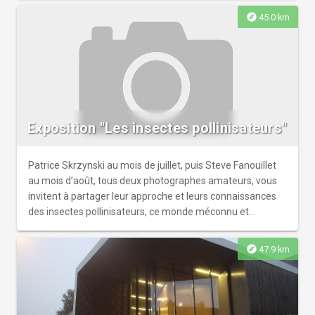
l'ensemble du village affiché sur la terrasse du bistrot
explore
45.0 km
permet de localiser et d'identifier les œuvres exposées.
Exposition organisée chaque année par le comité des
fêtes de St Pierre-sur-Erve.
Exposition "Les insectes pollinisateurs"
Patrice Skrzynski au mois de juillet, puis Steve Fanouillet
au mois d’août, tous deux photographes amateurs, vous
invitent à partager leur approche et leurs connaissances
des insectes pollinisateurs, ce monde méconnu et
pourtant essentiel à nos vies. Dans le pigeonnier du
Domaine du Gasseau. Ouvert tous les jours du 11h30 à
explore
47.9 km
19h. Entrée libre et gratuite.