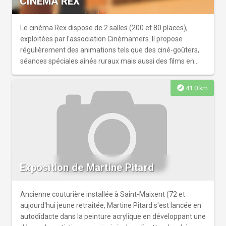
CINEMA REX
Le cinéma Rex dispose de 2 salles (200 et 80 places),
exploitées par l'association Cinémamers. Il propose
régulièrement des animations tels que des ciné-goûters,
séances spéciales aînés ruraux mais aussi des films en
avant première ou encore des séances suivies de débat. Il
accueille pendant les vacances de la Toussaint le festival
explore
41.0 km
"Graines d'Images Junior", festival qui permet au jeune
public de découvrir le cinéma, la nuit du cinéma
fantastique ou encore en Mars, le festival de films
européens "Mamers en Mars"et les Rencontres Ciné-vidéo
le 1er week-end de Décembre (Diffusion de courts
métrages) et en Janvier le cycle "Regards sur le monde
rural". Programme sur https://www.cinemamers.fr/
Exposition de Martine Pitard
Ancienne couturière installée à Saint-Maixent (72 et
aujourd'hui jeune retraitée, Martine Pitard s'est lancée en
autodidacte dans la peinture acrylique en développant une