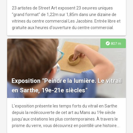
23 artistes de Street Art exposent 23 oeuvres uniques
"grand format" de 1,22m sur 1,85m dans une dizaine de
vitrines du centre commercial Les Jacobins. Entrée libre et
gratuite aux heures d'ouverture du centre commercial.
explore
807 m
Exposition "Peindre la lumière. Le vitrail
en Sarthe, 19e-21e siècles"
L’exposition présente les temps forts du vitrail en Sarthe
depuis la redécouverte de cet art au Mans au 19e siècle
jusqu’aux créations les plus contemporaines. À travers le
prisme du verre, vous découvrez en pointillé une histoire
du Mans et de son territoire. Les différents maître-