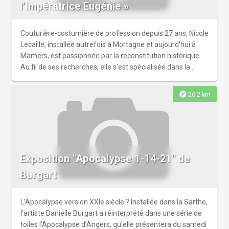
l’Impératrice Eugénie »
de la Médiathèque.
Couturière-costumière de profession depuis 27 ans, Nicole
Lecaille, installée autrefois à Mortagne et aujourd'hui à
Mamers, est passionnée par la reconstitution historique.
Au fil de ses recherches, elle s'est spécialisée dans la
création de costumes féminins, du XVIIIᵉ siècle jusqu'à la
Belle Époque, en s'appuyant sur un important travail de
explore
26.2 km
documentation historique. À travers cette exposition, elle
invite le public à découvrir des reconstitutions de
costumes inspirés de la garde-robe de l'impératrice
Eugénie. Réalisées d'après ses recherches approfondies,
ces créations permettent de plonger dans l'élégance et le
Exposition "Apocalypse 1-14-21" de
raffinement du Second Empire, tout en mettant en
lumière le savoir-faire artisanal et la rigueur historique qui
Burgart
président à leur conception. Le travail de Nicole a déjà été
présenté à plusieurs reprises lors d'expositions et
d'événements culturels. En 2025, elle a exposé à la salle
L’Apocalypse version XXIe siècle ? Installée dans la Sarthe,
des fêtes de Mamers. Elle a également participé aux
l’artiste Danielle Burgart a réinterprété dans une série de
Journées européennes du patrimoine à l’église de
toiles l’Apocalypse d’Angers, qu’elle présentera du samedi