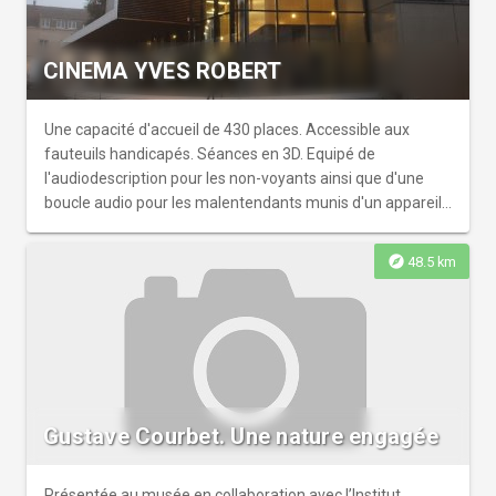
CINEMA YVES ROBERT
Une capacité d'accueil de 430 places. Accessible aux
fauteuils handicapés. Séances en 3D. Equipé de
l'audiodescription pour les non-voyants ainsi que d'une
boucle audio pour les malentendants munis d'un appareil
auditif. Accès PMR. Venez découvrir ce bel équipement
d'architecture contemporaine.
explore
48.5 km
Gustave Courbet. Une nature engagée
Présentée au musée en collaboration avec l’Institut