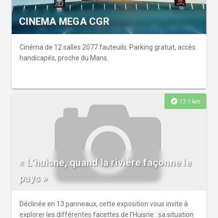
aux recherches scientifiques qui bouleversent notre vision
des dinosaures, des campagnes françaises en pleine
CINEMA MEGA CGR
mutation aux fêtes populaires célébrant la joie d’être
ensemble, jusqu’aux récits de femmes ukrainiennes
réfugiées en France, chaque exposition propose une
Cinéma de 12 salles 2077 fauteuils. Parking gratuit, accès
exploration singulière de ce qui nous relie : notre
handicapés, proche du Mans.
environnement et notre histoire.
explore
17.1 km
« L’huisne, quand la rivière façonne le
pays »
Déclinée en 13 panneaux, cette exposition vous invite à
explorer les différentes facettes de l’Huisne : sa situation