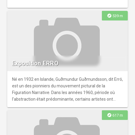
explore
539 m
Exposition ERRO
Né en 1932 en Islande, Guðmundur Guðmundsson, dit Erró,
est un des pionniers du mouvement pictural de la
Figuration Narrative. Dans les années 1960, période où
l’abstraction était prédominante, certains artistes ont
opéré un retour frontal aux images, avec souvent une
visée satirique sur le monde de l’époque. Mais le style de
explore
617 m
Erró ne se cantonne pas à ce seul mouvement, et il
accepte volontiers le terme de « pop baroque », inventé
par le critique d’art américain Arthur Danto pour qualifier