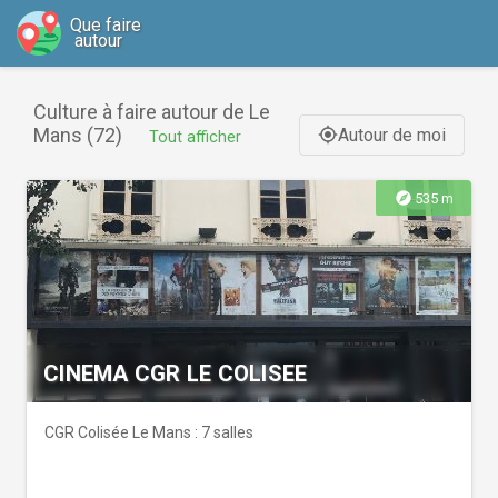
Que faire
autour
Culture à faire autour de Le
Mans (72)
Autour de moi
gps_fixed
Tout afficher
explore
535 m
CINEMA CGR LE COLISEE
CGR Colisée Le Mans : 7 salles