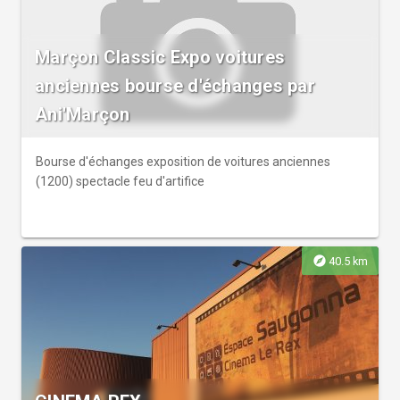
Marçon Classic Expo voitures
anciennes bourse d'échanges par
Ani'Marçon
Bourse d'échanges exposition de voitures anciennes
(1200) spectacle feu d'artifice
explore
40.5 km