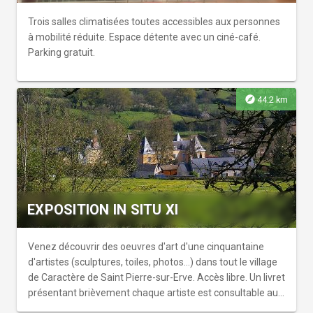
guidées des intérieurs et des extérieurs Départ des visites
toutes les heures Découvrez l'élégance d'un Monument
Trois salles climatisées toutes accessibles aux personnes
historique dont l'histoire s'ancre dans l'époque d'Henri IV.
à mobilité réduite. Espace détente avec un ciné-café.
Galerie à l'italienne, cheminée monumentale et audacieux
Parking gratuit.
escaliers s'unissent dans un remarquable exercice
architectural. Visite guidée des intérieurs et du charme
multi centenaire, labellisé Arbre remarquable de France.
explore
44.2 km
Tarif individuel : 5€/adulte ou 15€ pass parcours Gratuit
pour les - 18 ans Tarif groupe : 4€ à partir de 10 personnes,
(ouvert toute l’année pour les groupes sur réservation)
EXPOSITION IN SITU XI
Venez découvrir des oeuvres d'art d'une cinquantaine
d'artistes (sculptures, toiles, photos...) dans tout le village
de Caractère de Saint Pierre-sur-Erve. Accès libre. Un livret
présentant brièvement chaque artiste est consultable au
bistrot, à l'église et dans la maison de Rosalie. Un plan de