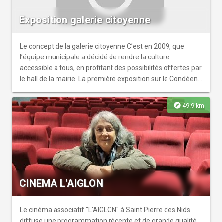
Exposition galerie citoyenne
Le concept de la galerie citoyenne C’est en 2009, que
l’équipe municipale a décidé de rendre la culture
accessible à tous, en profitant des possibilités offertes par
le hall de la mairie. La première exposition sur le Condéen
Paul Vinette fut une réussite et un déclic. Au fil des
vernissages, la notion de galerie citoyenne s’est imposée.
explore
49.9 km
Ainsi, au gré des expositions, la galerie citoyenne de
Condé-sur-Sarthe est devenue une adresse
incontournable pour les artistes amateurs à la recherche
d’une mise en lumière de leurs œuvres. Elle a accueilli des
artistes dans de multiples disciplines : peinture,
photographie, sculpture, philatélie, gravure, patrimoine,
BD, couture… La proximité de l’école permet aussi de très
CINEMA L'AIGLON
belles rencontres entre enseignants, petits Condéens et
artistes. Évoquons aussi la section « Beaux-Arts » de l’ASL
qui propose régulièrement à des « jeunes » artistes
Le cinéma associatif "L'AIGLON" à Saint Pierre des Nids
d’exposer pour la première fois. La prochaine exposition
diffuse une programmation récente et de grande qualité