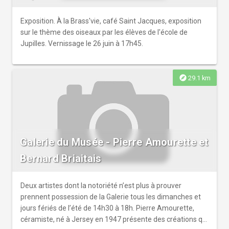
revient avec son exposition « Retour », où elle a le
sentiment de revenir à la maison. Cette fois-ci, ses robes
Exposition. À la Brass'vie, café Saint Jacques, exposition
et son travail sur les incendies en Australie vont investir les
sur le thème des oiseaux par les élèves de l'école de
3 grandes salles du Prieuré. Au-delà des créations dans le
Jupilles. Vernissage le 26 juin à 17h45.
style que nous lui connaissons, l’exposition Retour permet
de découvrir sa sensibilité face aux conséquences des
incendies qui ont ravagé une partie de l’Australie, son pays
explore
29.1 km
d’origine. Hommes, faune, flore n’ont pas été épargnés par
le feu qui a dévasté une partie de son Australie natale en
2012, puis en 2020.
Galerie du Musée - Pierre Amourette et
Bernard Briaitais
Deux artistes dont la notoriété n’est plus à prouver
prennent possession de la Galerie tous les dimanches et
jours fériés de l’été de 14h30 à 18h. Pierre Amourette,
céramiste, né à Jersey en 1947 présente des créations qui