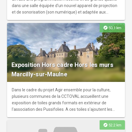
est composée d'oeuvres de Jean-Claire Lelièvre intutilée
dans une salle équipée d'un nouvel appareil de projection
"Résistance ?" A découvrir les jours et heures d'ouverture
et de sonorisation (son numérique) et adaptée aux
de la mairie
malentendants
explore
50.1 km
Exposition Hors cadre Hors les murs
Marcilly-sur-Maulne
Dans le cadre du projet Agir ensemble pour la culture,
plusieurs communes de la CCTOVAL accueillent une
exposition de toiles grands formats en extérieur de
l'association des Pussifolies. A ces toiles s'ajoutent les
réalisations des habitants du territoire ayant participé à
des ateliers de peinture avec l'artiste Patrice Naturel sur le
explore
52.2 km
thème "Quelle(s) culture(s) sur mon territoire ?". Cette