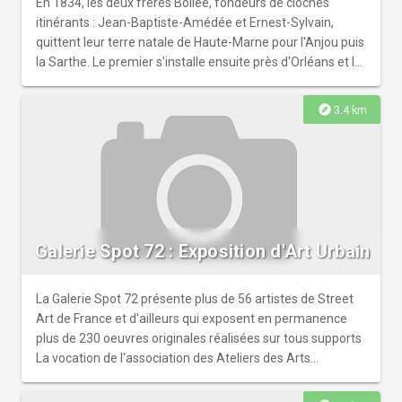
Plantagenêt.
En 1834, les deux frères Bollée, fondeurs de cloches
itinérants : Jean-Baptiste-Amédée et Ernest-Sylvain,
quittent leur terre natale de Haute-Marne pour l'Anjou puis
la Sarthe. Le premier s'installe ensuite près d'Orléans et le
second dans la commune de Ste-Croix près du Mans
donnant naissance à la saga des Bollée du Mans, pionniers
explore
3.4 km
des inventions industrielles surtout en matière
d'automobile. Tous deux ont laissé leurs traces dans l'art
campanaire et fabriqué des milliers de cloches en France
comme à l'étranger. C'est le savoir-faire de leurs fonderies
de cloches que Patrimoine Le Mans Ouest nous présente
en exposition cet été 2026.
Galerie Spot 72 : Exposition d'Art Urbain
La Galerie Spot 72 présente plus de 56 artistes de Street
Art de France et d'ailleurs qui exposent en permanence
plus de 230 oeuvres originales réalisées sur tous supports
La vocation de l'association des Ateliers des Arts
Graphiques de la Rue est de montrer, via sa Galerie Spot
72, galerie d'Art Urbain, que les artistes qui performent