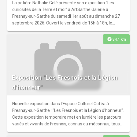
La potière Nathalie Gelé présente son exposition "Les
curiosités de la Terre et moi" à ArtSarthe Galerie à
Fresnay-sur-Sarthe du samedi 1er août au dimanche 27
septembre 2026. Ouvert le vendredi de 15h à 18h, le
samedi de 10h à 12h30 et de 14h30 à 18h et le dimanche
de 10h30 à 12h et de 15h à 18h. Vernissage le samedi 1er
explore
34.1 km
août à 18h. Entrée libre.
Exposition "Les Fresnois et la Légion
d'honneur"
Nouvelle exposition dans l'Espace Culturel Coféa à
Fresnay-sur-Sarthe : "Les Fresnois et la Légion d'honneur".
Cette exposition temporaire met en lumière les parcours
variés et vivants de Fresnois, connus ou méconnus, tous
décorés de la plus haute distinction française pour leur