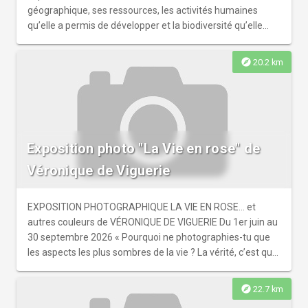
géographique, ses ressources, les activités humaines
qu’elle a permis de développer et la biodiversité qu’elle
abrite. Une immersion au fil de l’eau pour découvrir un
patrimoine fragile, à préserver. Accès libre dans le local de
explore
20.2 km
la base kayak
Exposition photo "La Vie en rose" de
Véronique de Viguerie
EXPOSITION PHOTOGRAPHIQUE LA VIE EN ROSE… et
autres couleurs de VÉRONIQUE DE VIGUERIE Du 1er juin au
30 septembre 2026 « Pourquoi ne photographies-tu que
les aspects les plus sombres de la vie ? La vérité, c’est que
même dans les zones de conflit, je suis témoin de
moments de grâce, vibrants de vie et d’humanité. Jusqu’à
explore
22.7 km
ce que ma fille de sept ans me pose cette question, je