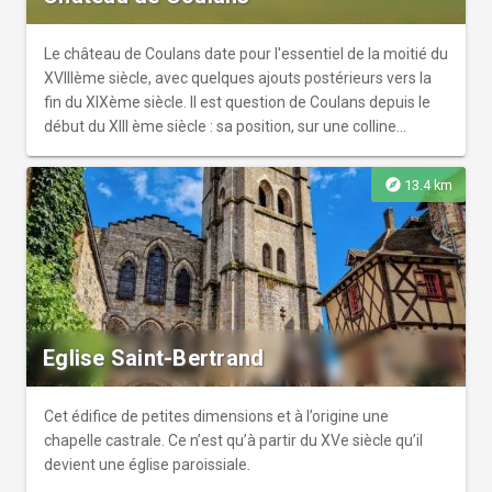
Le château de Coulans date pour l'essentiel de la moitié du
XVIIIème siècle, avec quelques ajouts postérieurs vers la
fin du XIXème siècle. Il est question de Coulans depuis le
début du XIII ème siècle : sa position, sur une colline
tournée vers l'ouest, en fait une place forte que tiennent
les seigneurs de Coulans, baronnie dépendant du comté
explore
13.4 km
de Sillé le Guillaume . Au XVIIème siècle, la baronnie de
Coulans devient la propriété de la famille Champagne,
puis, à partir de1687, des Pasquier, qui le garderont dans
leur descendance directement ou indirectement, jusqu'à
nos jours.
Eglise Saint-Bertrand
Cet édifice de petites dimensions et à l’origine une
chapelle castrale. Ce n’est qu’à partir du XVe siècle qu’il
devient une église paroissiale.