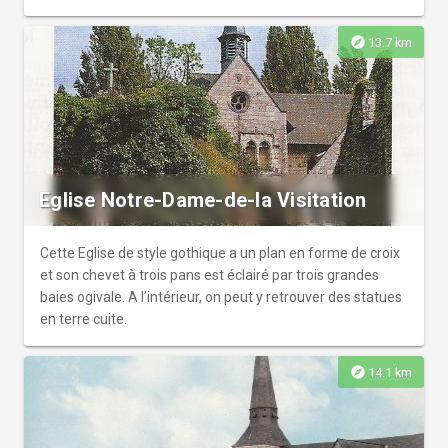
explore
13.7 km
Eglise Notre-Dame-de-la Visitation
Cette Eglise de style gothique a un plan en forme de croix
et son chevet à trois pans est éclairé par trois grandes
baies ogivale. A l’intérieur, on peut y retrouver des statues
en terre cuite.
explore
14.1 km