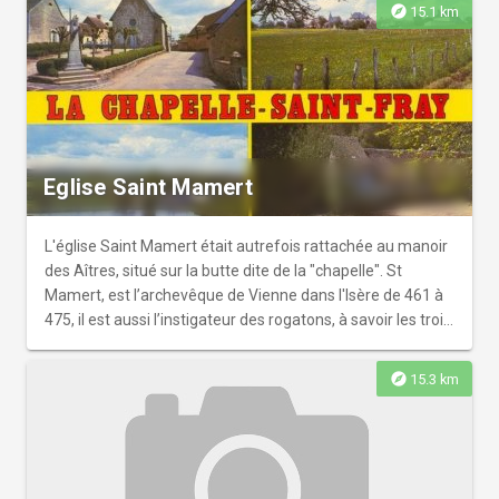
probablement celle du curé Richard, réutilisée après la
explore
15.1 km
désaffectation du cimetière attenant en 1622. Enfin, une
affiche des Monuments Historiques datant de 1908
témoigne des efforts de protection engagés depuis plus
d’un siècle pour préserver ce patrimoine exceptionnel.
Eglise Saint Mamert
L'église Saint Mamert était autrefois rattachée au manoir
des Aîtres, situé sur la butte dite de la "chapelle". St
Mamert, est l’archevêque de Vienne dans l'Isère de 461 à
475, il est aussi l’instigateur des rogatons, à savoir les trois
jours de supplications publiques précédant la fête de
l'Ascension.
explore
15.3 km