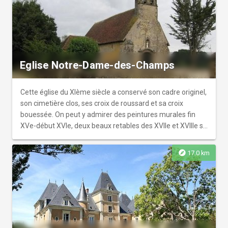
Eglise Notre-Dame-des-Champs
Cette église du XIème siècle a conservé son cadre originel,
son cimetière clos, ses croix de roussard et sa croix
bouessée. On peut y admirer des peintures murales fin
XVe-début XVIe, deux beaux retables des XVIIe et XVIIIe s.,
un mobilier et des statues classés. Cette église est située
sur l'un des itinéraires des Pèlerinages au Mont St Michel
explore
17.0 km
et à St Jacques de Compostelle. Depuis 1977 ,
l'association "Les Amis de l'église Notre-Dame-des-
Champs" œuvre ardemment à sa restauration et à son
animation pour rendre ce lieu vivant et convivial. Chaque
année, concerts de fin avril à mi septembre (libre
participation). Hors manifestations : visites possibles sur
RV- Tél 02 43 25 26 42 ou 02 43 25 28 72 .