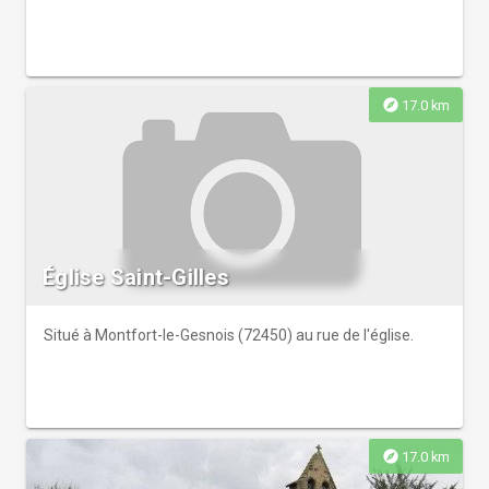
explore
17.0 km
Église Saint-Gilles
Situé à Montfort-le-Gesnois (72450) au rue de l'église.
explore
17.0 km