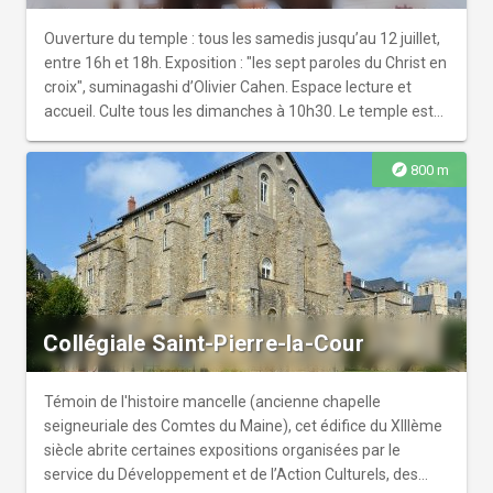
l’édifice a été menée par la Ville du Mans. Démarrés en
1997, les travaux de restauration réalisés en 2 phases,
Ouverture du temple : tous les samedis jusqu’au 12 juillet,
extérieurs et intérieurs, se sont achevés à l’été 2015.
entre 16h et 18h. Exposition : "les sept paroles du Christ en
Horaires d’ouverture: Lundi, mercredi et vendredi de 10 h à
croix", suminagashi d’Olivier Cahen. Espace lecture et
12 h et de 15 h à 17 h. Selon les disponibilités des
accueil. Culte tous les dimanches à 10h30. Le temple est
bénévoles qui assurent l’ouverture.
aussi le lieu de concerts et conférences. Son sous-sol
comprend une salle de réunion utilisée pour diverses
explore
800 m
activités. Œuvre de l’architecte départemental Louis-Jean
Raoulx, le temple a en effet été inauguré par le pasteur
Paul Fargues, le 29 mars 1900. La décoration en est sobre.
Une Bible ouverte au-dessus de la porte d’entrée sur la
rue, témoigne de l'attachement des protestants à la Bible,
avec ce passage de l'évangile de Mathieu"Venez à moi,
vous tous qui êtes fatigués et chargés, et je vous
Collégiale Saint-Pierre-la-Cour
soulagerai".
Témoin de l'histoire mancelle (ancienne chapelle
seigneuriale des Comtes du Maine), cet édifice du XIIIème
siècle abrite certaines expositions organisées par le
service du Développement et de l’Action Culturels, des