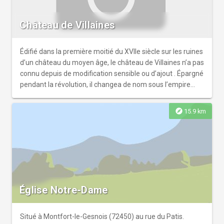
Château de Villaines
Édifié dans la première moitié du XVIIe siècle sur les ruines
d’un château du moyen âge, le château de Villaines n’a pas
connu depuis de modification sensible ou d’ajout . Épargné
pendant la révolution, il changea de nom sous l’empire
pour prendre celui de son nouveau propriétaire, le marquis
d’Aux, lequel l’avait acheté en 1776 au dernier
explore
15.9 km
représentant de la famille Gaignon dont la famille
possédait la terre de Villaines depuis 4 siècles. A la fin du
XIXe siècle, le château d’Aux redevînt le château de
Villaines, à l’occasion d’une nouvelle cession au comte de
Gramedo. A la fin de la 1ère guerre mondiale, l’armée
américaine installa à Villaines le centre de formation des
aumôniers militaires. Plusieurs centaines d’aumôniers y
Église Notre-Dame
suivirent une formation avant de rejoindre les combats sur
le front.
Situé à Montfort-le-Gesnois (72450) au rue du Patis.