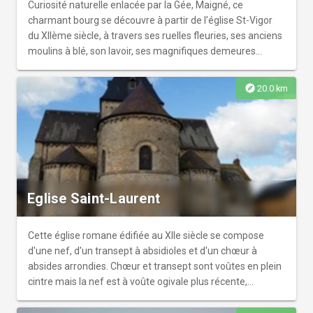
seconde moitié du XVIème siècle, œuvre d'un sculpteur
Curiosité naturelle enlacée par la Gée, Maigné, ce
manceau anonyme et qui représentent l'adoration des
charmant bourg se découvre à partir de l’église St-Vigor
bergers, la Cène et la mise au tombeau
du XIIème siècle, à travers ses ruelles fleuries, ses anciens
moulins à blé, son lavoir, ses magnifiques demeures
datant du XVème au XVIIIème siècle. Ce village est
également le point de départ pour de nombreuses
explore
20.0 km
excursions vers la nature environnante. Profitez de la
zone humide aménagée pour une agréable pause pique-
nique. Historique du village : Maigné fut un village agricole
et viticole, avec extraction de la pierre et fabrication de
toiles de chanvre jusqu’au XIXème siècle.
Eglise Saint-Laurent
Cette église romane édifiée au XIIe siècle se compose
d'une nef, d'un transept à absidioles et d'un chœur à
absides arrondies. Chœur et transept sont voûtes en plein
cintre mais la nef est à voûte ogivale plus récente,
reposant latéralement sur deux grands arcs brisés. A
l'extérieur, à la croisée du transept, s'élève une puissante