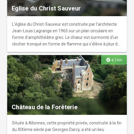
Eglise du Christ Sauveur
L'église du Christ-Sauveur est construite par l'architecte
Jean-Louis Lagrange en 1965 sur un plan circulaire en
forme d'amphithéâtre grec. Le chœur est surmonté d'un
clocher tronqué en forme de flamme qui s'élève à plus de
25 mètres dans le ciel. A l’intérieur, aucune colonne ne
gêne la vision du maître autel vers lequel se tournent tous
explore
4.7 km
les regards. Celui-ci est éclairé par une grande verrière qui
capte la lumière zénithale, alors que les murs latéraux,
rythmés par de discrets vitraux aménagés en chicanes,
diffusent dans la nef une lumière plus intime. La façade
extérieure est traitée avec des pierres calcaires de couleur
nuancée ; le cuivre utilisé pour la couverture du clocher
renforce l’impression de feu éternel. On retrouve à
Château de la Forêterie
l’arrière du sanctuaire, la chapelle du Saint-Sacrement et
ses vitraux conçus par Guy Soleille, le baptistère et la
sacristie. Renseignements ouverture : 02 43 84 01 77
Située à Allonnes, cette propriété privée, construite à la fin
du XIXème siècle par Georges Darcy, a été un lieu