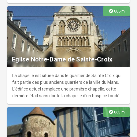
concerts ou des manifestations culturelles.
explore
805 m
Eglise Notre-Dame de Sainte-Croix
La chapelle est située dans le quartier de Sainte Croix qui
fait partie des plus anciens quartiers de la ville du Mans.
L'édifice actuel remplace une première chapelle; cette
dernière était sans doute la chapelle d'un hospice fondé
par Saint Bertrand au VIe siècle. C'est probablement au Xe
siècle qu'elle fut érigée en paroisse, après la ruine de
explore
863 m
l'hospice; cette chapelle dépendait alors de l'abbaye de la
Couture. La chapelle initiale est détruite en 1794. Elle
renaît de ses cendres grâce à Basile Moreau qui se voit
confié en 1835, la congrégation des Frères de Saint-