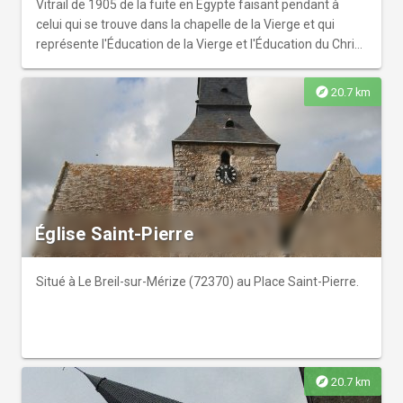
Vitrail de 1905 de la fuite en Égypte faisant pendant à
celui qui se trouve dans la chapelle de la Vierge et qui
représente l'Éducation de la Vierge et l'Éducation du Christ
et vitraux représentant l'Annonciation, l'Adoration des
bergers, le couronnement de la Vierge, la Visitation et le
explore
20.7 km
vieillard Siméon.
Église Saint-Pierre
Situé à Le Breil-sur-Mérize (72370) au Place Saint-Pierre.
explore
20.7 km