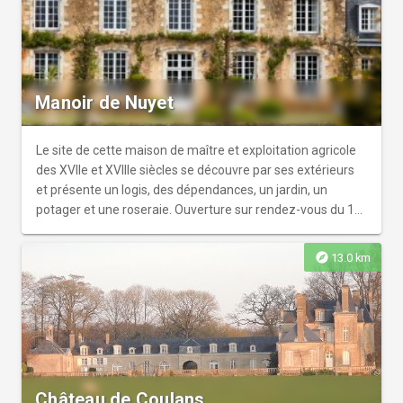
Manoir de Nuyet
Le site de cette maison de maître et exploitation agricole
des XVIIe et XVIIIe siècles se découvre par ses extérieurs
et présente un logis, des dépendances, un jardin, un
potager et une roseraie. Ouverture sur rendez-vous du 1er
juin au 30 juillet et du 15 août au 24 septembre. Visite
payante (5€)
explore
13.0 km
Château de Coulans