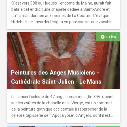
magasins, labellisés patrimoine XXe siècle sont une
C''est vers 988 qu'Hugues 1er conte du Maine, aurait fait
invitation au shopping et aux moments de détente en
bâtir à cet endroit une chapelle dédiée à Saint-André et
terrasse.
qu'il aurait donnée aux moines de La Couture. L'évêque
Hildebert de Lavardin l'érigea en paroisse sous le vocable
de Saint Benoit au début du XIIème siècle. Détruite par un
incendie en 1367, elle fut reconstruite, puis agrandie en
explore
1.1 km
1473 par Charles d’Anjou, comte du Maine avec
l'extension du chœur, et la construction du transept, et au
XVIème siècle par la nef et les bas-côté sud, l'élévation de
la chapelle nord date de 1523. L’église fut
considérablement remaniée au XIXème siècle et dotée
Peintures des Anges Musiciens -
d’un clocher en 1900. Dans un intérieur très restauré aux
XIXème et XXème siècles, deux éléments rappellent le
Cathédrale Saint-Julien - Le Mans
passé ancien de l’église. Dans la crypte de Sainte-
Scholastique, on a pu retrouver d'anciennes épitaphes et
de nombreuses substructions d'origine mérovingienne.
Le concert céleste de 47 anges musiciens (fin XIVe), peint
L'église est toujours riche en statues représentatives de
sur les voûtes de la chapelle de la Vierge, est un sommet
l'âge d'or de la terre cuite mancelle.
de la peinture gothique occidentale à rapprocher de la
célèbre tapisserie de "l'Apocalypse" d'Angers, dont il est
contemporain et stylistiquement proche. II est l'œuvre d'un