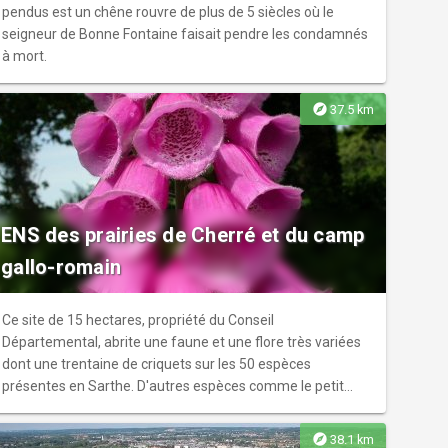
pendus est un chêne rouvre de plus de 5 siècles où le
seigneur de Bonne Fontaine faisait pendre les condamnés
à mort.
explore
37.5 km
ENS des prairies de Cherré et du camp
gallo-romain
Ce site de 15 hectares, propriété du Conseil
Départemental, abrite une faune et une flore très variées
dont une trentaine de criquets sur les 50 espèces
présentes en Sarthe. D'autres espèces comme le petit
gravelot - que l'on peut apercevoir d'avril à juin - ont su
tirer profit de la présence de l'humain en utilisant les
explore
38.1 km