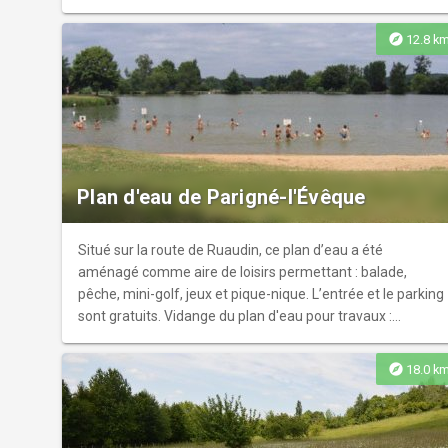
explore
12.8 k
Plan d'eau de Parigné-l'Évêque
Situé sur la route de Ruaudin, ce plan d’eau a été
aménagé comme aire de loisirs permettant : balade,
pêche, mini-golf, jeux et pique-nique. L’entrée et le parking
sont gratuits. Vidange du plan d'eau pour travaux :
novembre 2018. Remise en eau terminée pour novembre
2019.
explore
18.0 k