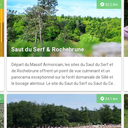
accessible toute l'année.
explore
m
32.2 km
Saut du Serf & Rochebrune
Départ du Massif Armoricain, les sites du Saut du Serf et
de Rochebrune offrent un point de vue culminant et un
panorama exceptionnel sur la forêt domaniale de Sillé et
le bocage alentour. Le site du Saut du Serf ou Saut du Cerf
tient son nom d'une légende. Celle d'un malheureux serf
(paysan) qui "poursuivi par la meute hurlante d'un
explore
m
34.1 km
seigneur, invoqua Notre-Dame et franchit d'un bond
prodigieux les deux versants, échappant ainsi à une mort
certaine". Il pourrait s'agir aussi d'un cerf et non d'un serf.
Le nom de Rochebrune provient de la barre rocheuse qui
se trouve à cet endroit. La nature de la roche diffère entre