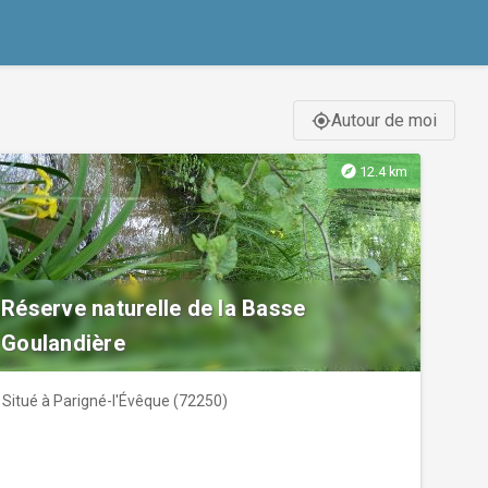
Autour de moi
gps_fixed
explore
12.4 km
Réserve naturelle de la Basse
Goulandière
Situé à Parigné-l'Évêque (72250)