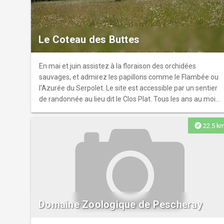
Le Coteau des Buttes
En mai et juin assistez à la floraison des orchidées
sauvages, et admirez les papillons comme le Flambée ou
l'Azurée du Serpolet. Le site est accessible par un sentier
de randonnée au lieu dit le Clos Plat. Tous les ans au mois
de mai une sorite avec le conservatoire d'espaces naturels
est organisé pour apprendre à reconnaître les orchidées.
explore
22.5 k
Domaine Zoologique de Pescheray