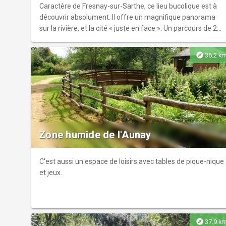
Caractère de Fresnay-sur-Sarthe, ce lieu bucolique est à
découvrir absolument. Il offre un magnifique panorama
sur la rivière, et la cité « juste en face ». Un parcours de 2
kilomètres jalonné de panneaux explicatifs permet de
découvrir une faune et une flore rare comme le lézard à
explore
36.2 k
deux raies ou l’Orchis pourpre. Du nom donné au site, vous
longerez un petit vignoble avec ses maisons de vignes
ainsi qu’un verger conservatoire et, pour plaire aux tout
petits, un petit parc animalier.
Zone humide de l'Aunay
C'est aussi un espace de loisirs avec tables de pique-nique
et jeux.
explore
37.9 k