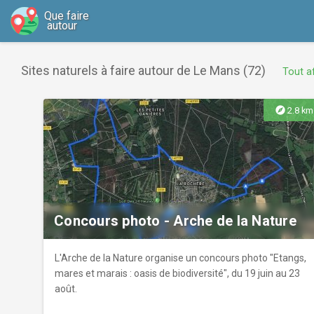
Que faire
autour
Sites naturels à faire autour de Le Mans (72)
Tout af
explore
2.8 km
Concours photo - Arche de la Nature
L'Arche de la Nature organise un concours photo "Etangs,
mares et marais : oasis de biodiversité", du 19 juin au 23
août.