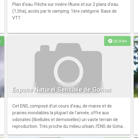
Plan d'eau. Pêche sur rivière l'Aune et sur 2 plans d'eau
(1,5ha), accès par le camping. 1ère catégorie. Base de
VTT
explore
m
26.9 km
Espace Naturel Sensible de Gohan
Cet ENS, composé d'un cours d'eau, de mares et de
prairies inondables la plupart de l'année, offre aux
odonates (libellules et demoiselles) un vaste terrain de
reproduction. Très proche du milieu urbain, l'ENS de Gohan
peut accueillir des promeneurs par le biais d'un sentier