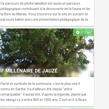
LUNDIS ET JEUDIS DE FIN SEPTEMBRE A FIN FEVRIER) et
Ce parcours de pêche labellisé est aussi un parcours
de traverser les chantiers en activités. Visites guidées de
pédagogique contribuant à la découverte de la faune et de
groupe sur demande. Cartes de la forêt et des sentiers
la flore du Marais. Vous trouverez sur le site en suivant ce
disponibles à Carnuta et dans les lieux d'accueil de l'office
parcours balisé avec une présentation pédagogique de la
de tourisme de la Vallée du Loir.
zone humide : 2 panneaux sur le plan du marais, 2
panneaux sur les poissons, 1 panneau sur le
explore
27.0 km
fonctionnement des frayères. Vous aurez aussi à votre
disposition, un ponton pour pêcheur handicapés, un abri
sanitaire. Document pédagogique en mairie de Loué.
Carte de pêche en vente sur internet ou au Super U de
Mareil-en-champagne et la jardinerie.
IF MILLÉNAIRE DE JAUZÉ
Fierté et symbole de la commune, c’est le plus vieil if
connu en Sarthe. Il a d'ailleurs été classé "arbre
remarquable". Il aurait été, d’après la légende, planté par
les vikings il y a entre 800 et 1000 ans. C’est un if à fleurs
mâles, le seul classé en Sarthe.