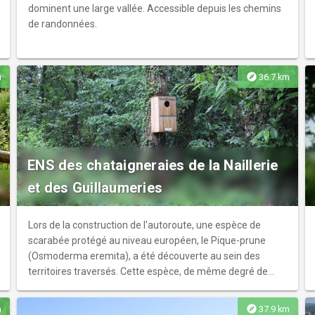
dominent une large vallée. Accessible depuis les chemins
de randonnées.
explore
m
36.7 km
ENS des chataigneraies de la Naillerie
et des Guillaumeries
Lors de la construction de l'autoroute, une espèce de
scarabée protégé au niveau européen, le Pique-prune
(Osmoderma eremita), a été découverte au sein des
territoires traversés. Cette espèce, de même degré de
protection que l'ours des Pyrénées, est un bio indicateur
d'un bocage constitué de vieux arbres. Ce type de milieu
explore
m
37.9 km