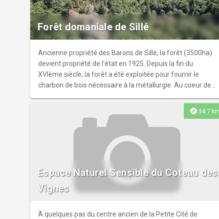
Forêt domaniale de Sillé
Ancienne propriété des Barons de Sillé, la forêt (3500ha)
devient propriété de l'état en 1925. Depuis la fin du
XVIème siècle, la forêt a été exploitée pour fournir le
charbon de bois nécessaire à la métallurgie. Au coeur de
ce massif forestier, un lac de 40 ha vous permet de
pratiquer de nombreuses activités nautiques. Pratique
explore
34.7 k
également de l'escalade sur les sites de Rochebrune ou du
Saut du Serf. Pour en savoir plus sur l'originalité de la forêt
domaniale de Sillé, rendez-vous sur le site de l'Office
National des Forêt : https://www.onf.fr/vivre-la-
foret/%2B/16a3::la-foret-de-sille-cultive-son-
Espace Naturel Sensible du Coteau des
originalite.html
Vignes
À quelques pas du centre ancien de la Petite Cité de