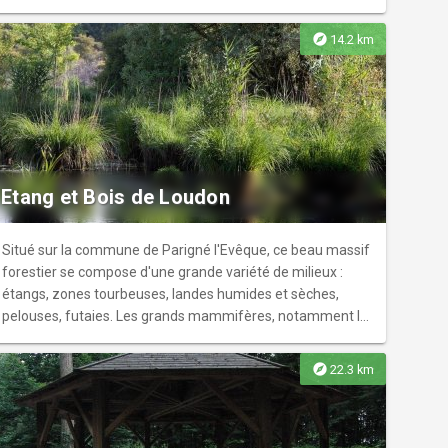
explore
14.2 km
Etang et Bois de Loudon
Situé sur la commune de Parigné l'Evêque, ce beau massif
forestier se compose d'une grande variété de milieux :
étangs, zones tourbeuses, landes humides et sèches,
pelouses, futaies. Les grands mammifères, notamment le
sanglier sont bien représentés sur ce site classé à
l'inventaire national des Zones Naturelles d'Intérêt
explore
22.3 km
Ecologique Faunistique et Floristique.