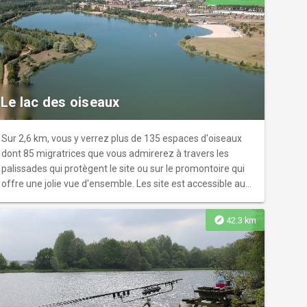
vestiges gallo-romains comme zone de nidification. A
partir du sentier d'interprétation, il est possible de
découvrir ces vestiges datant des IIème et IIIème siècles
après J.C. : temple, marché, forum, théâtre, thermes... Afin
de conserver le milieu ouvert, tout en respectant le cycle
biologique des fleurs et insectes présents, le site est
fauché tardivement, à la fin de l'été. Certaines prairies
Le lac des oiseaux
sont également pâturées grâce à une convention entre le
Département et un agriculteur.
Sur 2,6 km, vous y verrez plus de 135 espaces d'oiseaux
dont 85 migratrices que vous admirerez à travers les
palissades qui protègent le site ou sur le promontoire qui
offre une jolie vue d'ensemble. Les site est accessible aux
piétons et cyclistes et soumis à réglementation.
explore
42.3 km