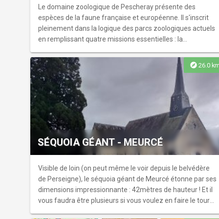
Le domaine zoologique de Pescheray présente des
espèces de la faune française et européenne. Il s'inscrit
pleinement dans la logique des parcs zoologiques actuels
en remplissant quatre missions essentielles : la
conservation des espèces, l'éducation avec des ateliers
pédagogiques et des visites guidées, la recherche et le
explore
26.0 k
divertissement. Découvrez l'ensemble de la collection
animalière (ours, loups...) dans un cadre naturel et boisé.
SÉQUOIA GÉANT - MEURCÉ
Visible de loin (on peut même le voir depuis le belvédère
de Perseigne), le séquoia géant de Meurcé étonne par ses
dimensions impressionnante : 42mètres de hauteur ! Et il
vous faudra être plusieurs si vous voulez en faire le tour
avec sa circonférence de 7m40. Dans le village et les