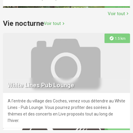
explore
1.8 km
Voir tout
chevron_right
Vie nocturne
Voir tout
chevron_right
Circuit de la Galoche
explore
1.5 km
Jolie balade dans le village de Landry
Circuit VTT-E : Les Bauches
Un itinéraire original pour une balade en VTT à assistance
explore
2.0 km
électrique accessible à tous, qui traverse les alentours de
White Lines Pub Lounge
Montchavin-les Coches.
A l'entrée du village des Coches, venez vous détendre au White
explore
1.9 km
Lines - Pub Lounge. Vous pourrez profiter des soirées à
Itinéraire de randonnée pédestre : Le
thèmes et des concerts en Live proposés tout au long de
Chemin du Renard Futé
l'hiver.