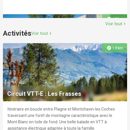
explore
1.7 km
Voir tout
chevron_right
Activités
Voir tout
chevron_right
explore
1.8 km
Itinéraire de randonnée pédestre : Le
Sentier Nature
La forêt est un environnement privilégié. Tout au long de cette
balade, vous découvrirez le versant Nord de la vallée avec une
Circuit VTT-E : Les Frasses
vue extraordinaire sur les massifs du Mont Blanc et du
Beaufortain.
Itinéraire en boucle entre Plagne et Montchavin-les Coches
explore
1.8 km
traversant une forêt de montagne caractéristique avec le
Mont Blanc en toile de fond. Une belle balade en VTT à
assistance électrique adaptée à toute la famille.