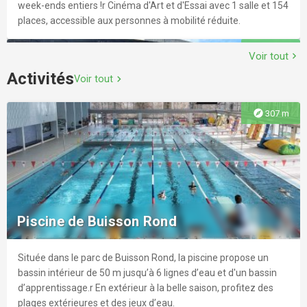
week-ends entiers !r Cinéma d'Art et d'Essai avec 1 salle et 154
places, accessible aux personnes à mobilité réduite.
explore
739 m
Voir tout
chevron_right
Activités
Voir tout
chevron_right
explore
307 m
Médiathèque Jean-Jacques Rousseau
Réalisée par Aurelio Galfetti en 1992, elle met à disposition du
public livres, magazines, journaux, cd, dvd... ainsi qu'un atelier
Piscine de Buisson Rond
multimédia et un service pour les malvoyants. Elle possède
aussi un fond patrimonial important (manuscrits enluminés).
Située dans le parc de Buisson Rond, la piscine propose un
explore
816 m
bassin intérieur de 50 m jusqu’à 6 lignes d’eau et d'un bassin
d’apprentissage.r En extérieur à la belle saison, profitez des
plages extérieures et des jeux d’eau.