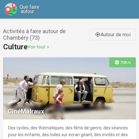
Que faire
autour
Activités à faire autour de
Autour de moi
gps_fixed
Chambéry (73)
Culture
Voir tout
chevron_right
explore
708 m
CinéMalraux
Des cycles, des thématiques, des films de genre, des séances
pour les enfants, des toiles sur écran géant, des invités et des