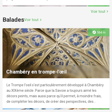
explore
557 m
Voir tout
chevron_right
Balades
Voir tout
chevron_right
L'Astrée
explore
564 m
Construit en 1940, I'Astrée fait figure de cinéma historique
dans la Cité des Ducs. Plus vieux complexe de la ville, il a été
Happy Moves
entièrement rénové en 2012, offrant un confort et un
équipement moderne dans un décor et une esthétique propre
aux années 30.
Gardez la forme avec Happy Moves, votre studio de Pilates,
explore
1.1 km
yoga, danse et fitness au centre-ville de Chambéry.
Chambéry en trompe-l'œil
Le Trompe l'oeil s'est particulièrement développé à Chambéry
explore
2.0 km
au XIXème siècle. Parce que la Savoie a toujours aimé les
décors peints, mais aussi parce qu'il permet, à moindre frais,
de compléter les décors, de créer des perspectives, des
Pathé Chambéry Les Halles
mouvements...