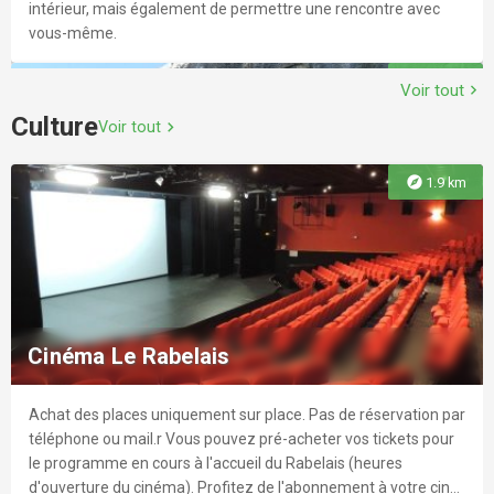
intérieur, mais également de permettre une rencontre avec
vous-même.
explore
2.4 km
Voir tout
chevron_right
Culture
Voir tout
chevron_right
explore
1.9 km
Voies d'escalade la dalle de Nonglard
Découvrez le site d'escalade de la grande dalle de Nonglard
dans la montagne d'Age.
Cinéma Le Rabelais
Achat des places uniquement sur place. Pas de réservation par
explore
2.5 km
téléphone ou mail.r Vous pouvez pré-acheter vos tickets pour
le programme en cours à l'accueil du Rabelais (heures
d'ouverture du cinéma). Profitez de l'abonnement à votre ciné