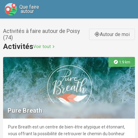
Que faire
autour
Activités à faire autour de Poisy
Autour de moi
gps_fixed
(74)
Activités
Voir tout
chevron_right
explore
1.9 km
Pure Breath
Pure Breath est un centre de bien-être atypique et étonnant,
vous offrant la possibilité de retrouver le chemin du bonheur