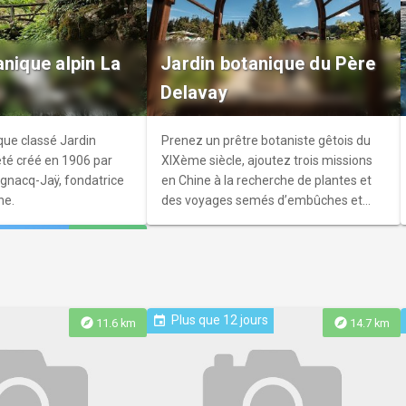
re des Alpes
Rubins - Observatoire
anique alpin La
Jardin botanique du Père
se toute l’année une
Delavay
rne, ludique et
le thème de la
un grand M.
que classé Jardin
Prenez un prêtre botaniste gêtois du
té créé en 1906 par
XIXème siècle, ajoutez trois missions
gnacq-Jaÿ, fondatrice
en Chine à la recherche de plantes et
ne.
des voyages semés d’embûches et
vous obtenez le Jardin Delavay : une
explore
29.3 km
collection végétale unique, véritable
témoignage du patrimoine vivant.
Plus que 12 jours
event
explore
explore
11.6 km
14.7 km
aut-Monthoux