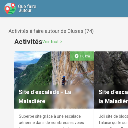
Que faire
autour
Activités à faire autour de Cluses (74)
Activités
Voir tout
chevron_right
explore
1.6 km
Site d'escalade - La
Site d'esc
Maladière
la Maladiè
Superbe site grâce à une escalade
Joli site de bl
aérienne dans de nombreuses voies
falaise qui le s