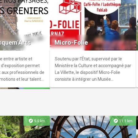
eillée
de est surveillé par un
é afin d'assurer la
cquem'Arts
Micro-Folie
.
e entre artiste et
Soutenu par l’État, supervisé par le
le d’exposition permet
Ministère la Culture et accompagné par
 aux professionnels de
La Villette, le dispositif Micro-Folie
motions et leur talent
consiste à intégrer un Musée
Numérique au cœur d’un équipement
explore
14.7 km
déjà existant.
explore
explore
9.9 km
11.1 km
s Rubins -