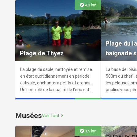
explore
4.3 km
V and B Scionzier
Bobby bar
Le concept VandB : Un espace de vente
Le Bar/Pub conc
Plage du l
composé d’une cave à vins, à bières, et
toute son équip
Plage de Thyez
baignade s
spiritueux, doublé d’un espace bar
de 16h à 01h po
dédié à la découverte et à la
des soirées ave
dégustation
La plage de sable, nettoyée et remise
La base de loisir
en état quotidiennement en période
500m du chef lie
estivale, enchantera petits et grands.
les pelouses om
Un contrôle de la qualité de l’eau est
publics vous per
assuré régulièrement.
panorama ou enc
explore
11.0 km
enfants.
Musées
Voir tout
chevron_right
explore
1.9 km