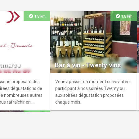
explore
explore
1.8 km
1.8 km
ffre
urel sur l'Usine du
t vivre pendant près de
mmerce
Bar à vin - Twenty vins
ée en embauchant des
mes tout au long de
st aussi un lieu de
serie proposant des
Venez passer un moment convivial en
ce côté de la vallée.
oirées dégustations de
participant à nos soirées Twenty ou
 de nombreuses autres
aux soirées dégustation proposées
us rafraîchir en
chaque mois.
explore
4.0 km