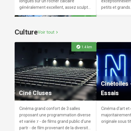
longues sur un rocher calcaire
exceptionnellem
généralement excellent, assez sculpté
petits et grands.
et adhérent. Le soleil apparaît dès le
explore
2.8 km
milieu de matinée et jusqu'à tard en fin
d’après-midi, même l’hiver.
Culture
Voir tout
chevron_right
explore
1.4 km
Centre aqu
Site d'escalade - Balmette
Intercomm
Deux secteurs d’escalade à moins de
Le centre aqua
Cinétoiles
10 minutes de marche l’un de l’autre,
vous propose tou
Ciné Cluses
Essais
de quoi profiter sur toute une journée.
différentes activ
Attention néanmoins aux fortes
grands.
chaleurs en été et aux voies
Cinéma grand confort de 3 salles
Cinéma d'art et 
majoritairement verticales.
proposant une programmation diverse
majoritairement
et variée :r - de films grand public d'une
originale sous ti
partr - de film provenant de la diversité