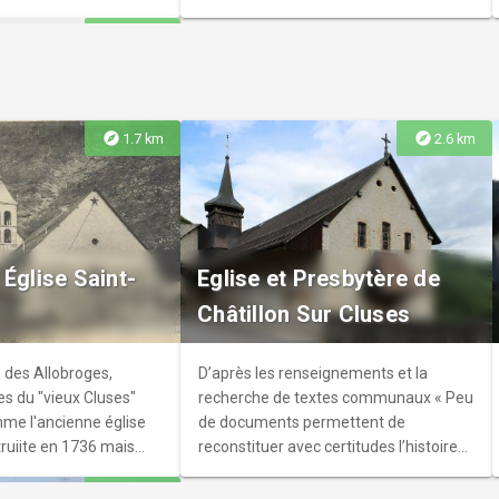
ainsi que la recherche d'informations
explore
4.0 km
sont gratuites.
 à la chartreuse
Quoi de neuf au
explore
explore
1.7 km
2.6 km
. L'aventure
ès, l'exposition se
 Église Saint-
Eglise et Presbytère de
6. r Totalement
Châtillon Sur Cluses
ce à de nouveaux
ite libre, aux horaires
a chartreuse de Mélan r
e des Allobroges,
D’après les renseignements et la
us les jours ouvrés à
es du "vieux Cluses"
recherche de textes communaux « Peu
sur réservation).
me l'ancienne église
de documents permettent de
truiite en 1736 mais
reconstituer avec certitudes l’histoire
is 1847. Elle est
de l'église de Châtillon. Toutefois, il est
explore
3.7 km
riété privée.
certain que la chapelle du château en