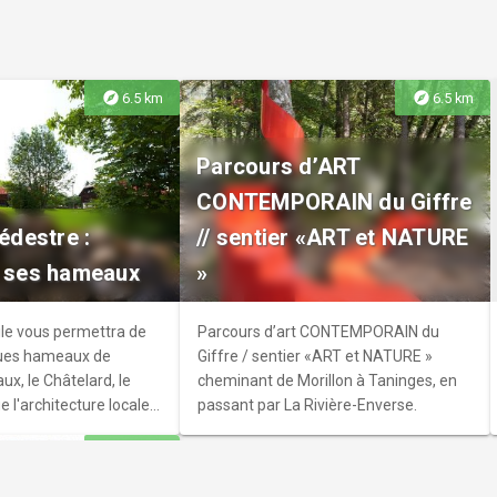
est l’origine."
explore
explore
6.5 km
6.5 km
nt-Pierre-aux-
Parcours d’ART
CONTEMPORAIN du Giffre
e est une construction
pédestre :
// sentier «ART et NATURE
de style classique. Elle
t ses hameaux
»
une nef unique, d'un
 chœur. La nef est
au, et les chapiteaux
ile vous permettra de
Parcours d’art CONTEMPORAIN du
nt sculptés de motifs
ques hameaux de
Giffre / sentier «ART et NATURE »
ratifs.
ux, le Châtelard, le
cheminant de Morillon à Taninges, en
e l'architecture locale
passant par La Rivière-Enverse.
 religieux au travers des
explore
10.1 km