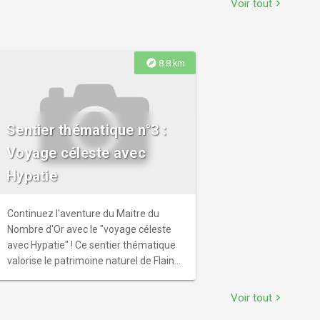
Voir tout
chevron_right
marchand-migrants.
explore
8.8 km
Sentier thématique n°3 :
Voyage céleste avec
Hypatie
Continuez l'aventure du Maitre du
Nombre d'Or avec le "voyage céleste
avec Hypatie" ! Ce sentier thématique
valorise le patrimoine naturel de Flaine
par un concept itinérant, ludique et
pédagogique.
Voir tout
chevron_right