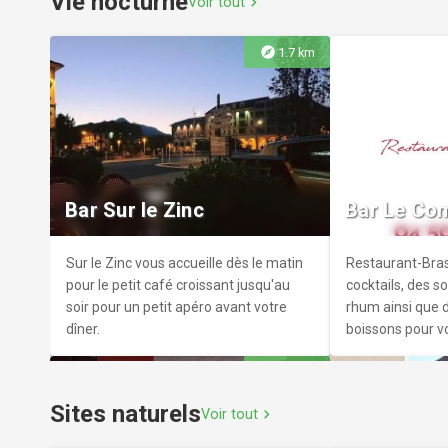
Vie nocturne
Voir tout
chevron_right
volée.
explore
1.7 km
Sentier thématique n°1 : Le
Carnet de Marcel
Usine du gi
Partez à la découverte du Carnet de
Un parcours cult
Marcel ! Ce sentier thématique valorise
Giffre, qui a fai
Bar Sur le Zinc
Bar Le Co
le patrimoine naturel et culturel de
100 ans la vall
Flaine par un concept itinérant, ludique
centaines d'hom
et pédagogique.
son histoire. C'e
Sur le Zinc vous accueille dès le matin
Restaurant-Bras
Résistance pour 
pour le petit café croissant jusqu'au
cocktails, des s
soir pour un petit apéro avant votre
rhum ainsi que
dîner.
boissons pour vo
terrasse.
explore
3.8 km
Sites naturels
Voir tout
chevron_right