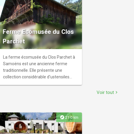
Ferme Ecomusée du Clos
Parchet
La ferme écomusée du Clos Parchet à
Samoëns est une ancienne ferme
traditionnelle. Elle présente une
collection considérable d'ustensiles
d'époque. Elle témoigne surtout de la
vie quotidienne sur les adrets de
Voir tout
chevron_right
Samoëns.
explore
21.0 km