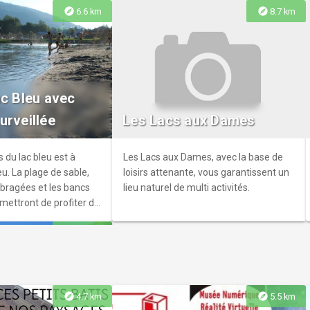
explore
explore
6.6 km
8.7 km
ert vous accueille avec
ac Bleu avec
e du mardi au samedi
urveillée
Les Lacs aux Dames
ur des événements et
c une bonne ambiance !
s du lac bleu est à
Les Lacs aux Dames, avec la base de
u. La plage de sable,
loisirs attenante, vous garantissent un
bragées et les bancs
lieu naturel de multi activités.
mettront de profiter du
ore de surveiller vos
explore
11.1 km
explore
explore
4.7 km
5.5 km