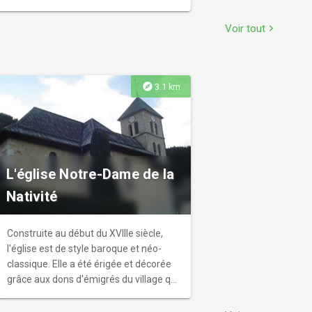
Voir tout
chevron_right
explore
3.1 km
L'église Notre-Dame de la
Nativité
Construite au début du XVIIIe siècle,
l'église est de style baroque et néo-
classique. Elle a été érigée et décorée
grâce aux dons d'émigrés du village qui
avaient fait fortune dans le commerce
à l'étranger, les colporteurs ou