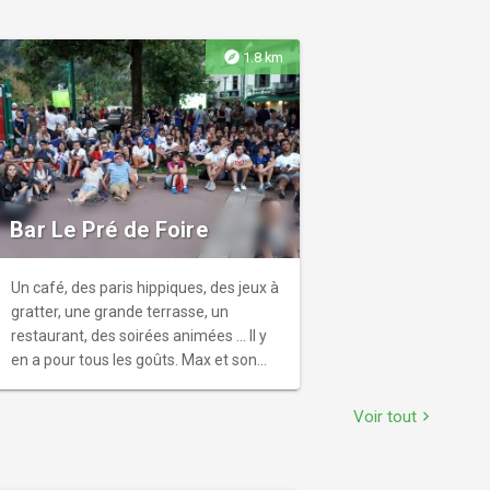
explore
1.8 km
Bar Le Pré de Foire
Un café, des paris hippiques, des jeux à
gratter, une grande terrasse, un
restaurant, des soirées animées ... Il y
en a pour tous les goûts. Max et son
équipe vous accueillent toute l'année
dans leur bar restaurant.
Voir tout
chevron_right