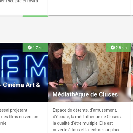
ent sculpté et ravira
explore
2.9 km
explore
explore
1.7 km
2.8 km
atique
unal
tique intercommunal
 - Cinéma Art &
t à long de l'année
Médiathèque de Cluses
ités pour petits et
essai projetant
Espace de détente, d'amusement,
 des films en version
d'écoute, la médiathèque de Cluses a
trée.
la qualité d'être multiple. Elle est
ouverte à tous et la lecture sur place