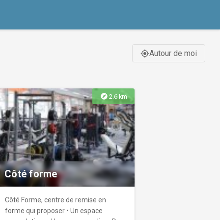
Autour de moi
gps_fixed
explore
2.6 km
Côté forme
Côté Forme, centre de remise en
forme qui proposer • Un espace