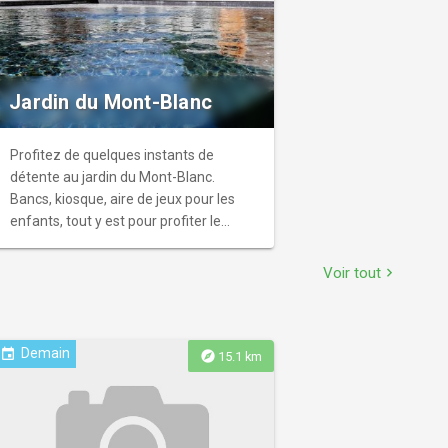
Jardin du Mont-Blanc
Profitez de quelques instants de
détente au jardin du Mont-Blanc.
Bancs, kiosque, aire de jeux pour les
enfants, tout y est pour profiter le
temps d'un pique-nique ou d'un instant
entre amis ou en famille.
Voir tout
chevron_right
Demain
event
explore
15.1 km