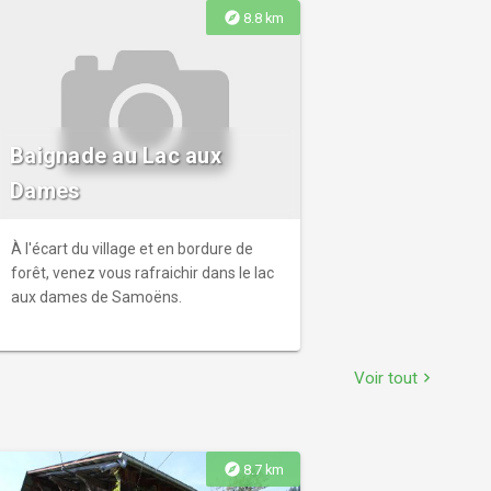
explore
8.8 km
Baignade au Lac aux
Dames
À l'écart du village et en bordure de
forêt, venez vous rafraichir dans le lac
aux dames de Samoëns.
Voir tout
chevron_right
explore
8.7 km