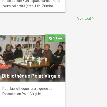
musculationr • Un espace cardior • Des
cours collectifs (step, Hilo, Zumba,
Pilates, Bike, gym douce …)r • Un
espace barr • Un encadrement
Voir tout
chevron_right
bienveillant et une ambiance familialer
Testez et adoptez !
explore
3.1 km
Bibliothèque Point Virgule
Petit bibliothèque rurale gérée par
l'association Point Virgule.