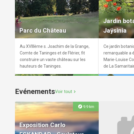
Mécanique
Observatoi
Venez découvrir l'incroyable collection
Le château des 
Jardin bot
d'instruments mécaniques du musée.
des Alpes propo
Parc du Château
Jaÿsinia
Plus de 1000 pièces y sont exposées :
exposition mode
carillons, pendules, boîtes à musique,
interactive sur 
orchestrions, pianos mécaniques,
montagne avec 
Au XVIIIème s. Joachim de la Grange,
Ce jardin botani
instruments à cordes, orgues de
Comte de Taninges et de Flérier, fit
remarquable a é
barbarie, automates, phonographes...
construire un vaste château sur les
Marie-Louise Co
hauteurs de Taninges.
de La Samaritai
explore
21.7 km
Evénements
Voir tout
chevron_right
explore
9.9 km
Exposition Carlo
Jardin Alpin
Parc de H