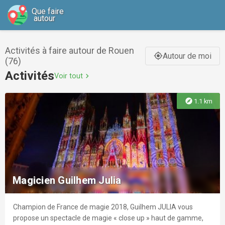
Que faire
autour
Activités à faire autour de Rouen
Autour de moi
gps_fixed
(76)
Activités
Voir tout
chevron_right
explore
1.1 km
Magicien Guilhem Julia
Champion de France de magie 2018, Guilhem JULIA vous
propose un spectacle de magie « close up » haut de gamme,