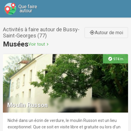
Que faire
autour
Activités à faire autour de Bussy-
Autour de moi
gps_fixed
Saint-Georges (77)
Musées
Voir tout
chevron_right
explore
974 m
Moulin Russon
Niché dans un écrin de verdure, le moulin Russon est un lieu
exceptionnel. Que ce soit en visite libre et gratuite ou lors d’un