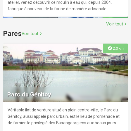
atelier, venez découvrir ce moulin à eau qui, depuis 2004,
fabrique à nouveau de la farine de manière artisanale.
explore
3.8 km
Voir tout
chevron_right
Parcs
Voir tout
chevron_right
explore
2.0 km
Maison de la Nature
Découvrez la Maison de la Nature, votre tiers-lieu éco-
responsable !
Parc du Génitoy
Véritable îlot de verdure situé en plein centre-ville, le Parc du
explore
8.4 km
Génitoy, aussi appelé parc urbain, est le lieu de promenade et
de farniente privilégié des Buxangeorgiens aux beaux jours.