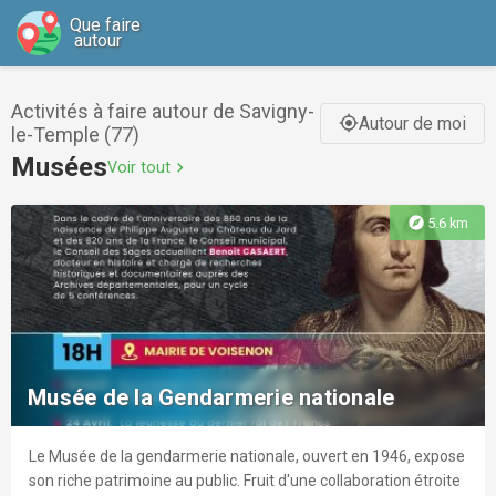
Que faire
autour
Activités à faire autour de Savigny-
Autour de moi
gps_fixed
le-Temple (77)
Musées
Voir tout
chevron_right
explore
5.6 km
Musée de la Gendarmerie nationale
Le Musée de la gendarmerie nationale, ouvert en 1946, expose
son riche patrimoine au public. Fruit d'une collaboration étroite