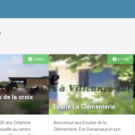
)
explore
explore
2.9 km
3.7 km
 de la croix
Ecurie La Clémenterie
20 ans, Delphine
Bienvenue aux Ecuries de la
cueille au centre
Clémenterie. Eric Denarnaud et son