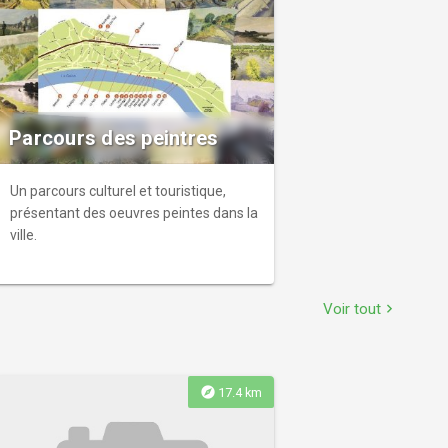
Parcours des peintres
Un parcours culturel et touristique,
présentant des oeuvres peintes dans la
ville.
Voir tout
chevron_right
explore
17.4 km