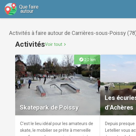
Que faire
autour
Activités à faire autour de Carrières-sous-Poissy (78
Activités
Voir tout
chevron_right
explore
2.2 km
Les écuries
Skatepark de Poissy
d'Achères
C’est le lieu idéal pour les amateurs de
Depuis presque 
skate, le mobilier se prête à merveille
Letellier vous ac