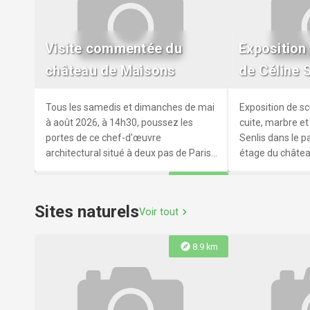
Parcours Impressionniste
dans l'île 
Partez sur les traces des
Le panneau rece
Visite commentée du
Exposition
Impressionnistes à Rueil !
peints par Clau
château de Maisons
de Céline 
Morisot, Pierre-A
de la chaussée 
Impressionniste
Tous les samedis et dimanches de mai
Exposition de sc
à août 2026, à 14h30, poussez les
cuite, marbre et
portes de ce chef-d'œuvre
Senlis dans le 
architectural situé à deux pas de Paris
étage du châtea
pour une parenthèse hors du temps.
haut lieu de cré
explore
18.7 km
foisonnante.
Sites naturels
Voir tout
chevron_right
explore
8.9 km
Exposition d'art urbain des
Jardins de
artistes Lek & Sowat
1750-1800