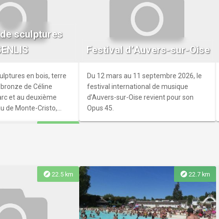
de la Chaussée
nse les tableaux
 de sculptures
de Monet, Berthe
SENLIS
Festival d’Auvers-sur-Oise
uguste Renoir, sur l'ile
pendant la période
ulptures en bois, terre
Du 12 mars au 11 septembre 2026, le
 bronze de Céline
festival international de musique
parc et au deuxième
d’Auvers-sur-Oise revient pour son
u de Monte-Cristo,
Opus 45.
ation et d'imagination
explore
19.5 km
explore
explore
22.5 km
22.7 km
s Lumières,