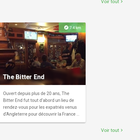
Voir tout
chevron_right
préhistorique au monde, il plonge les
visiteurs dans un passé fascinant, des
œuvres d'art remarquables aux
simples artefacts du quotidien. Des
explore
7.4 km
milliers d'objets révèlent les savoir-
faire, croyances et exploits de
l'Homme, de la préhistoire au Moyen
Âge. Un trésor archéologique
incontournable.
The Bitter End
Ouvert depuis plus de 20 ans, The
Bitter End fut tout d'abord un lieu de
rendez-vous pour les expatriés venus
d'Angleterre pour découvrir la France et
sa langue. Aujourd'hui c'est un lieu
d'échanges interculturels, très
Voir tout
chevron_right
convivial.