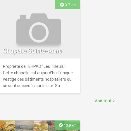
explore
3.7 km
Chapelle Sainte-Anne
Propriété de l'EHPAD "Les Tilleuls".
Cette chapelle est aujourd'hui l'unique
vestige des bâtiments hospitaliers qui
se sont succédés sur le site. Sa
construction se situe dans le premier
quart du 12ème siècle.
Voir tout
chevron_right
explore
10.9 km