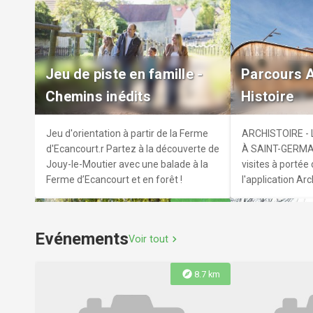
Église Not
Eglise Saint-Martin
Nativité
L'église de Saint-Martin est classé
Découvrez l’âm
Jeu de piste en famille -
Parcours A
"Monuments Historique" en 1930. r La
travers son églis
Chemins inédits
Histoire
comtesse de Talleyrand-Périgord offre
riche héritage cu
à la paroisse une chaire en chêne qui
sera modifiée en grand lutrin. Les
Jeu d'orientation à partir de la Ferme
ARCHISTOIRE -
anciens panneaux de la chaire sont aux
d'Ecancourt.r Partez à la découverte de
À SAINT-GERMAI
pieds de ce dernier.
Jouy-le-Moutier avec une balade à la
visites à portée
Ferme d’Ecancourt et en forêt !
l'application Arc
explore
11.7 km
Evénements
Voir tout
chevron_right
explore
8.7 km
Panneau E