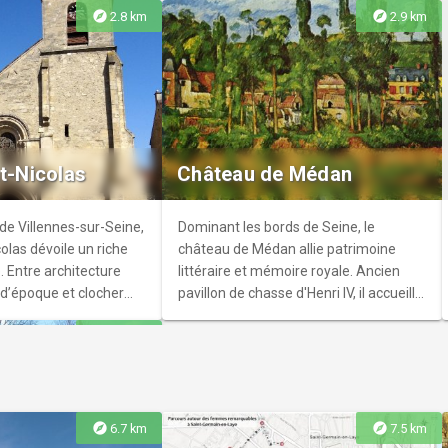
explore
explore
2.8 km
2.9 km
ue Marc-Ferro
iathèque en plein
ée d’une riche
nt-Nicolas
Château de Médan
 auditorium de 100
 salles de travail.
de Villennes-sur-Seine,
Dominant les bords de Seine, le
colas dévoile un riche
château de Médan allie patrimoine
. Entre architecture
littéraire et mémoire royale. Ancien
 d’époque et clocher
pavillon de chasse d'Henri IV, il accueillit
onument invite à la
la Pléiade et Maeterlinck. Restauré
explore
5.6 km
ible d’un patrimoine
avec passion, il se visite en compagnie
de ses propriétaires.
explore
explore
6.7 km
7.5 km