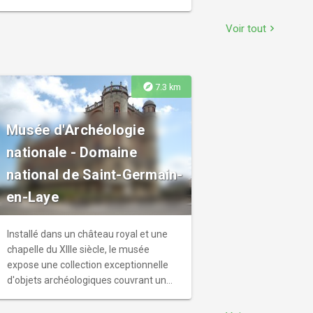
autrement.
Voir tout
chevron_right
explore
7.3 km
Musée d'Archéologie
nationale - Domaine
national de Saint-Germain-
en-Laye
Installé dans un château royal et une
chapelle du XIIIe siècle, le musée
expose une collection exceptionnelle
d'objets archéologiques couvrant un
million d'années d'histoire humaine.
Avec la plus grande collection d'art