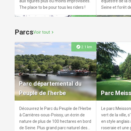
aux figures plus ou moins improvisées.
équestre de la c
The place to be pour tous les riders !
Seine et forêt 
Laye venez prat
explore
4.6 km
loisir ou de comp
âges et en toute
Parcs
Voir tout
chevron_right
explore
2.1 km
Les équipements sportifs
Exclusiv G
du Parc Georges Gallienne
Béthemont
Le terrain multisports synthétiques
Le Domaine de B
Parc départemental du
ainsi que le skate parc situé dans le
écrin de verdure
Peuple de l'herbe
Parc Meiss
parc Georges Gallienne sont
de la Seine. C’es
accessibles à tous aux horaires
ressourcer et pra
d'ouverture du parc.
unique qui conjug
Découvrez le Parc du Peuple de l’Herbe
Le parc Meisson
modernité…
à Carrières-sous-Poissy, un écrin de
vert de la ville,
nature de plus de 100 hectares en bord
en style anglais
de Seine. Plus grand parc naturel des
roseraie et une 