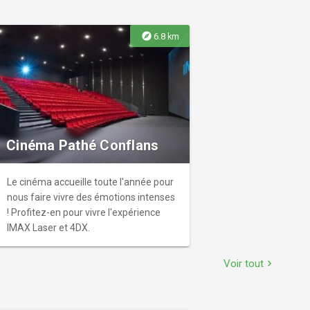
explore
6.8 km
Cinéma Pathé Conflans
Le cinéma accueille toute l'année pour
nous faire vivre des émotions intenses
! Profitez-en pour vivre l'expérience
IMAX Laser et 4DX.
Voir tout
chevron_right