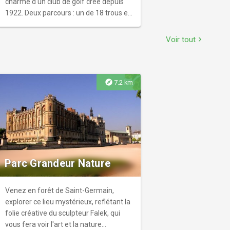
charme d'un club de golf créé depuis
1922. Deux parcours : un de 18 trous et
un autre de 9 trous, tous deux dessinés
par l'architecte anglais Harry Shapland
Voir tout
chevron_right
COLT.
explore
7.2 km
Parc Grandeur Nature
Venez en forêt de Saint-Germain,
explorer ce lieu mystérieux, reflétant la
folie créative du sculpteur Falek, qui
vous fera voir l'art et la nature