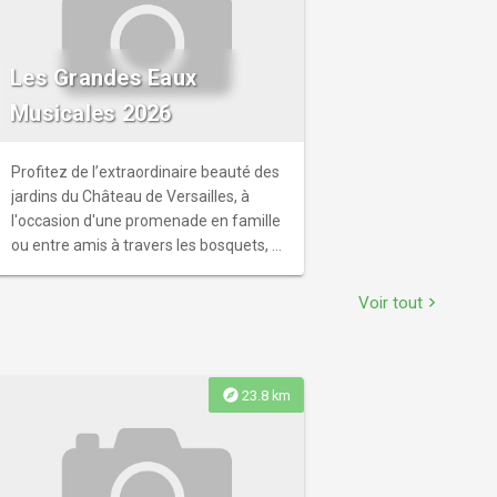
Les Grandes Eaux
Musicales 2026
Profitez de l’extraordinaire beauté des
jardins du Château de Versailles, à
l'occasion d'une promenade en famille
ou entre amis à travers les bosquets, à
la découverte des fontaines mises en
eau et au rythme des musiques qui les
Voir tout
chevron_right
ont autrefois animés.
explore
23.8 km