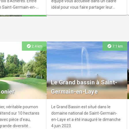
roix d'Achères. Entre
équipe vous accueille dans un cadre
de Saint-Germain-en-
idéal pour vous faire partager leur
iquer une équitation de
passion du cheval. Pratique du
explore
4.9 km
étition, pour tous les
dressage, saut d'obstacle mais aussi
 sécurité.
équithérapie.
explore
explore
2.4 km
7.1 km
olf de
 à Poissy
éthemont, véritable
Le Grand bassin à Saint-
, surplombe la vallée
onier
Germain-en-Laye
t le lieu idéal pour se
tiquer le golf ! Un lieu
ue à la fois histoire et
ier, véritable poumon
Le Grand Bassin est situé dans le
 s’étend sur 10 hectares
domaine national de Saint-Germain-
 avec pièce d’eau,
en-Laye et a été inauguré le dimanche
grande diversité
4 juin 2023.