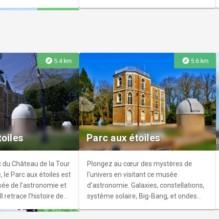
risé des habitants et
explore
7.7 km
ore le peintre Meissonier
 dédiée.
explore
explore
5.4 km
5.6 km
temental de la
 Montesson
mental de la boucle de
ndant sur 20 hectares,
toiles
Parc aux étoiles
spèces rares et révèle
é en zone naturelle
ique, l'étang de
 du Château de la Tour
Plongez au cœur des mystères de
, le Parc aux étoiles est
l'univers en visitant ce musée
sée de l’astronomie et
d'astronomie. Galaxies, constellations,
l retrace l’histoire de
système solaire, Big-Bang, et ondes
a conquête spatiale.
martiennes n'auront plus de secrets
explore
7.5 km
ouvrir en famille !
pour vous. Vous serez émerveillés par