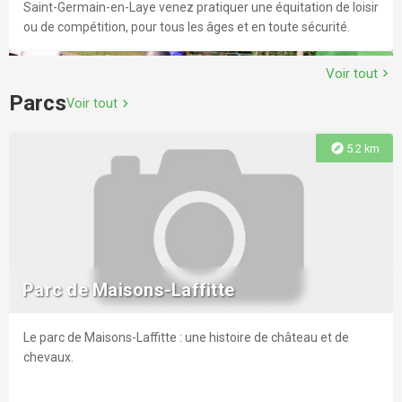
Saint-Germain-en-Laye venez pratiquer une équitation de loisir
ou de compétition, pour tous les âges et en toute sécurité.
explore
3.6 km
Voir tout
chevron_right
Parcs
Voir tout
chevron_right
explore
5.2 km
Centre équestre de Maurecourt
Madame VINCENT vous accueille toute l’année dans sa
structure équestre située à la frontière des Yvelines et du Val
Parc de Maisons-Laffitte
d’Oise. Du débutant au confirmé, tous les cavaliers passionnés
y trouveront leur bonheur !
Le parc de Maisons-Laffitte : une histoire de château et de
explore
3.9 km
chevaux.