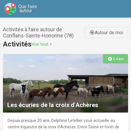
Que faire
autour
Activités à faire autour de
Autour de moi
gps_fixed
Conflans-Sainte-Honorine (78)
Activités
Voir tout
chevron_right
explore
3.4 km
Les écuries de la croix d'Achères
Depuis presque 20 ans, Delphine Letellier vous accueille au
centre équestre de la croix d'Achères. Entre Seine et forêt de