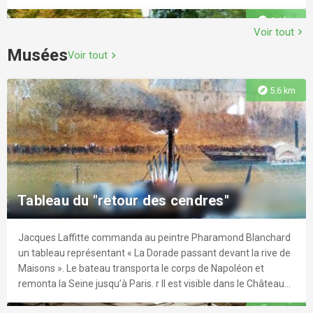
explore
6.4 km
Voir tout
chevron_right
Musées
Voir tout
chevron_right
Dojo Régional d'Herblay-sur-Seine
explore
5.6 km
LABEL : Judo. Le dojo se situe dans un complexe sportif
regroupant gymnases, salles d'escalade, terrains multisports
Parc du Dispensaire
et salle de gymnastique. Il accueille régulièrement des
compétitions départementales et régionales.
De merveilleux espaces se cachent dans ce parc de 2.75
hectares situé au cœur de Sartrouville.
explore
4.1 km
Tableau du "retour des cendres"
Jacques Laffitte commanda au peintre Pharamond Blanchard
explore
6.8 km
un tableau représentant « La Dorade passant devant la rive de
Maisons ». Le bateau transporta le corps de Napoléon et
remonta la Seine jusqu’à Paris. r Il est visible dans le Château
Écurie Montebello
de Maisons