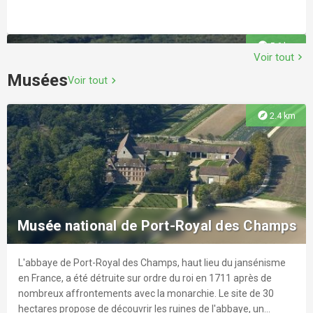
explore
5.6 km
Voir tout
chevron_right
Musées
Voir tout
chevron_right
explore
2.4 km
Daily golf
Le Golf de Buc Toussus est situé en région parisienne, dans les
Yvelines (78), près de la Vallée de Chevreuse. Il est facilement
Musée national de Port-Royal des Champs
accessible par la N118, à 20 minutes du pont de Sèvres, et par
la D938, à 5 minutes de Versailles.
L'abbaye de Port-Royal des Champs, haut lieu du jansénisme
explore
5.6 km
en France, a été détruite sur ordre du roi en 1711 après de
nombreux affrontements avec la monarchie. Le site de 30
hectares propose de découvrir les ruines de l'abbaye, un