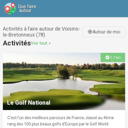
Que faire
autour
Activités à faire autour de Voisins-
Autour de moi
gps_fixed
le-Bretonneux (78)
Activités
Voir tout
chevron_right
explore
2.7 km
Le Golf National
C'est l'un des meilleurs parcours de France, classé au 4ème
rang des 100 plus beaux golfs d'Europe par le Golf World.