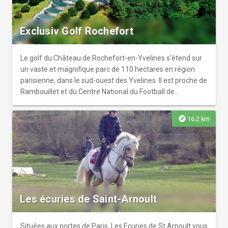
Exclusiv Golf Rochefort
Le golf du Château de Rochefort-en-Yvelines s'étend sur
un vaste et magnifique parc de 110 hectares en région
parisienne, dans le sud-ouest des Yvelines. Il est proche de
Rambouillet et du Centre National du Football de
Clairefontaine-en-Yvelines.
explore
16.2 km
Les écuries de Saint-Arnoult
Situées aux portes de Paris, Les Ecuries de St Arnoult vous