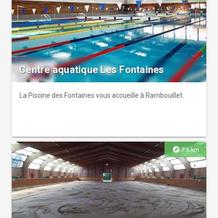
Centre aquatique Les Fontaines
La Piscine des Fontaines vous accueille à Rambouillet.
explore
7.5 km