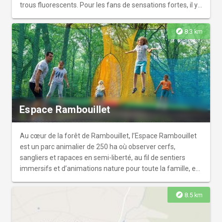
trous fluorescents. Pour les fans de sensations fortes, il y
a du karting, du buggy, un simulateur F1 et rallye. Les
enfants de 0 à 12 ans ont aussi leur espace avec des
explore
8.3 km
attractions ludiques. Universal Circuits est le lieu idéal pour
des moments inoubliables en famille ou entre amis.
Espace Rambouillet
Au cœur de la forêt de Rambouillet, l’Espace Rambouillet
est un parc animalier de 250 ha où observer cerfs,
sangliers et rapaces en semi-liberté, au fil de sentiers
immersifs et d’animations nature pour toute la famille, en
pleine nature préservée.
explore
8.5 km