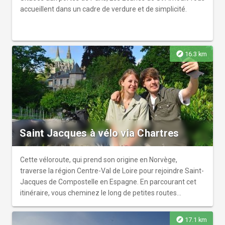
accueillent dans un cadre de verdure et de simplicité.
explore
16.3 km
Saint Jacques à vélo via Chartres
Cette véloroute, qui prend son origine en Norvège,
traverse la région Centre-Val de Loire pour rejoindre Saint-
Jacques de Compostelle en Espagne. En parcourant cet
itinéraire, vous cheminez le long de petites routes
tranquilles et plateaux au doux relief. L’occasion de
profiter des paysages des vallées de l’Eure et du Loir, de
explore
17.1 km