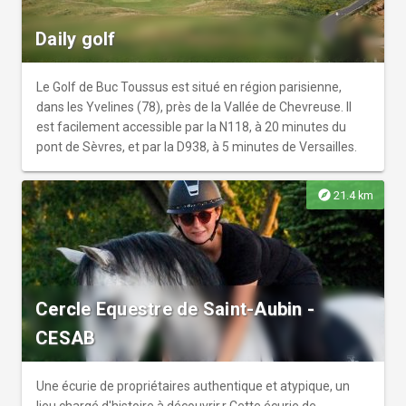
Daily golf
Le Golf de Buc Toussus est situé en région parisienne,
dans les Yvelines (78), près de la Vallée de Chevreuse. Il
est facilement accessible par la N118, à 20 minutes du
pont de Sèvres, et par la D938, à 5 minutes de Versailles.
explore
21.4 km
Cercle Equestre de Saint-Aubin -
CESAB
Une écurie de propriétaires authentique et atypique, un