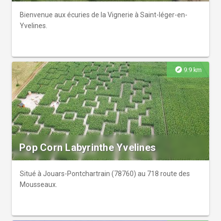
Bienvenue aux écuries de la Vignerie à Saint-léger-en-
Yvelines.
explore
9.9 km
Pop Corn Labyrinthe Yvelines
Situé à Jouars-Pontchartrain (78760) au 718 route des
Mousseaux.