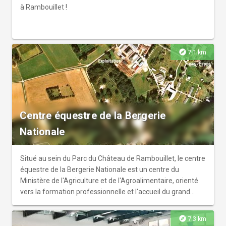
à Rambouillet !
explore
7.1 km
Centre équestre de la Bergerie
Nationale
Situé au sein du Parc du Château de Rambouillet, le centre
équestre de la Bergerie Nationale est un centre du
Ministère de l'Agriculture et de l'Agroalimentaire, orienté
vers la formation professionnelle et l'accueil du grand
public.
explore
7.3 km