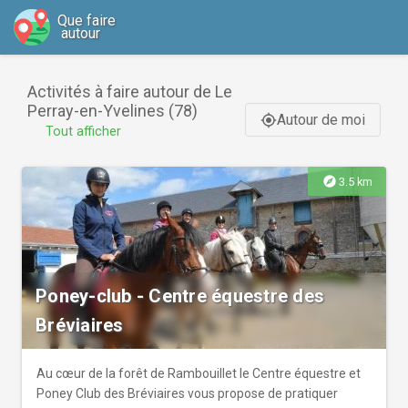
Que faire
autour
Activités à faire autour de Le
Perray-en-Yvelines (78)
Autour de moi
gps_fixed
Tout afficher
explore
3.5 km
Poney-club - Centre équestre des
Bréviaires
Au cœur de la forêt de Rambouillet le Centre équestre et
Poney Club des Bréviaires vous propose de pratiquer