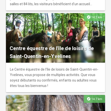
salles et 84 lits, les visiteurs bénéficient d'un accueil
chaleureux. Les activités proposées sont variées :
nautisme, équitation, réserve naturelle, ferme
explore
14.2 km
pédagogique, golf, mini-golf, quad, karting, VTT, rosalies,
pêche et accrobranche. Une véritable oasis de détente et
de divertissement en pleine nature !
Centre équestre de l'île de loisirs de
Saint-Quentin-en-Yvelines
Le Centre équestre de l’île de loisirs de Saint-Quentin-en-
Yvelines, vous propose de multiples activités. Que vous
soyez débutants ou confirmés, enfants ou adultes vous
êtes tous les bienvenus !
explore
14.7 km