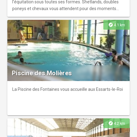
l’équitation sous toutes ses formes. Shetlands, doubles
poneys et chevaux vous attendent pour des moments
sportifs et conviviaux !
explore
4.1 km
Piscine des Molières
La Piscine des Fontaines vous accueille aux Essarts-le-Roi
explore
4.2 km