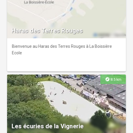
Haras des Terres Rouges
Bienvenue au Haras des Terres Rouges à La Boissière
Ecole
explore
8.5 km
Les écuries de la Vignerie