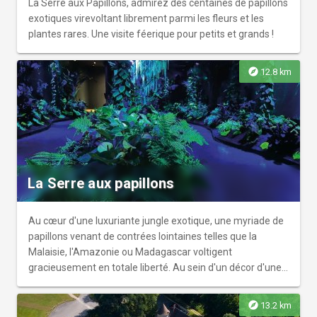
La Serre aux Papillons, admirez des centaines de papillons
exotiques virevoltant librement parmi les fleurs et les
plantes rares. Une visite féerique pour petits et grands !
explore
12.8 km
La Serre aux papillons
Au cœur d'une luxuriante jungle exotique, une myriade de
papillons venant de contrées lointaines telles que la
Malaisie, l'Amazonie ou Madagascar voltigent
gracieusement en totale liberté. Au sein d'un décor d'une
incroyable diversité florale, ces merveilles colorées
émerveillent les visiteurs par leur beauté et leur
explore
13.2 km
délicatesse. Une expérience immersive et époustouflante