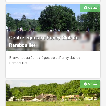
l'équitation.
explore
5.4 km
Centre équestre Poney Club de
Rambouillet
Bienvenue au Centre équestre et Poney club de
Rambouillet
explore
5.6 km