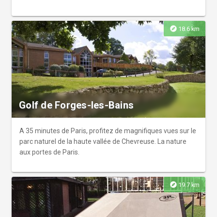
explore
18.6 km
Golf de Forges-les-Bains
A 35 minutes de Paris, profitez de magnifiques vues sur le
parc naturel de la haute vallée de Chevreuse. La nature
aux portes de Paris.
explore
19.7 km