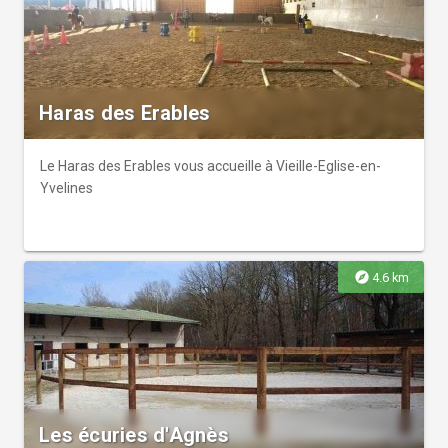
Haras des Erables
Le Haras des Erables vous accueille à Vieille-Eglise-en-
Yvelines
explore
4.6 km
Les écuries d'Agnès