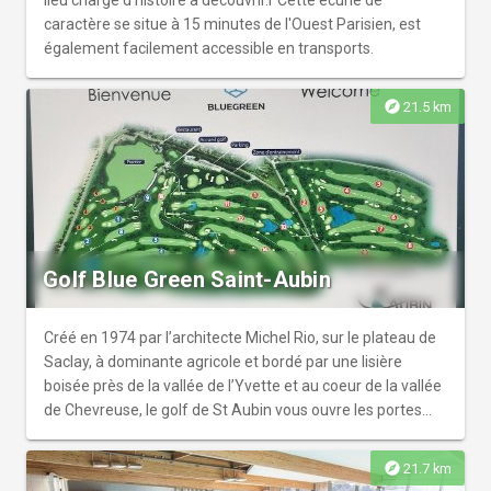
lieu chargé d'histoire à découvrir.r Cette écurie de
caractère se situe à 15 minutes de l'Ouest Parisien, est
également facilement accessible en transports.
explore
21.5 km
Golf Blue Green Saint-Aubin
Créé en 1974 par l’architecte Michel Rio, sur le plateau de
Saclay, à dominante agricole et bordé par une lisière
boisée près de la vallée de l’Yvette et au coeur de la vallée
de Chevreuse, le golf de St Aubin vous ouvre les portes
d’une nature vraie
explore
21.7 km