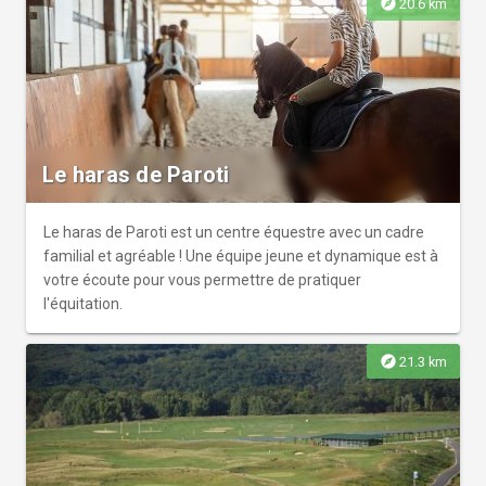
explore
20.6 km
Le haras de Paroti
Le haras de Paroti est un centre équestre avec un cadre
familial et agréable ! Une équipe jeune et dynamique est à
votre écoute pour vous permettre de pratiquer
l'équitation.
explore
21.3 km