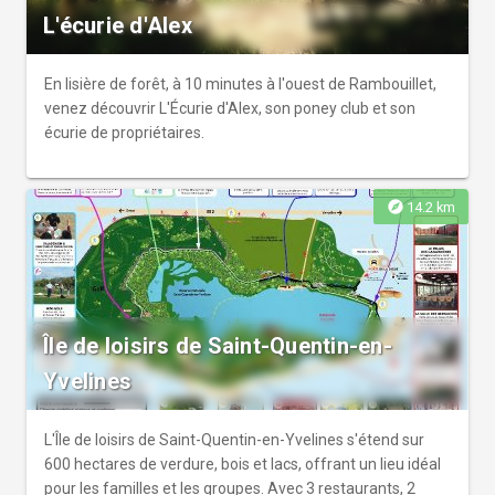
L'écurie d'Alex
En lisière de forêt, à 10 minutes à l'ouest de Rambouillet,
venez découvrir L'Écurie d'Alex, son poney club et son
écurie de propriétaires.
explore
14.2 km
Île de loisirs de Saint-Quentin-en-
Yvelines
L'Île de loisirs de Saint-Quentin-en-Yvelines s'étend sur
600 hectares de verdure, bois et lacs, offrant un lieu idéal
pour les familles et les groupes. Avec 3 restaurants, 2