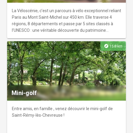
La Véloscénie, c’est un parcours à vélo exceptionnel reliant
Paris au Mont Saint-Michel sur 450 km. Elle traverse 4
régions, 8 départements et passe par 5 sites classés à
l’UNESCO : une véritable découverte du patrimoine
architectural, naturel et gastronomique, à faire en famille,
ou entre amis. « Sensation de liberté », « Temps retrouvé
explore
15.8 km
», « Contact avec la nature et les gens », « Ravissement
des yeux », « Parcours pour tous »… Voilà la Véloscénie,
vue par ceux qui l’ont empruntée et adoptée !
Mini-golf
Entre amis, en famille , venez découvrir le mini-golf de
Saint-Rémy-lès-Chevreuse !