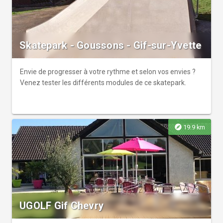
Skatepark - Goussons - Gif-sur-Yvette
Envie de progresser à votre rythme et selon vos envies ?
Venez tester les différents modules de ce skatepark.
explore
19.9 km
UGOLF Gif Chevry