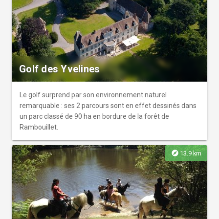
au cœur de la nature.
Golf des Yvelines
Le golf surprend par son environnement naturel
remarquable : ses 2 parcours sont en effet dessinés dans
un parc classé de 90 ha en bordure de la forêt de
Rambouillet.
explore
13.9 km