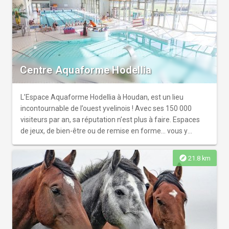
Centre Aquaforme Hodellia
L’Espace Aquaforme Hodellia à Houdan, est un lieu
incontournable de l’ouest yvelinois ! Avec ses 150 000
visiteurs par an, sa réputation n’est plus à faire. Espaces
de jeux, de bien-être ou de remise en forme… vous y
trouverez votre bonheur !
explore
21.8 km