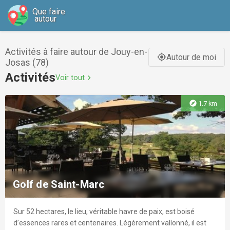
Que faire
autour
Activités à faire autour de Jouy-en-
Autour de moi
gps_fixed
Josas (78)
Activités
Voir tout
chevron_right
explore
1.7 km
Golf de Saint-Marc
Sur 52 hectares, le lieu, véritable havre de paix, est boisé
d’essences rares et centenaires. Légèrement vallonné, il est