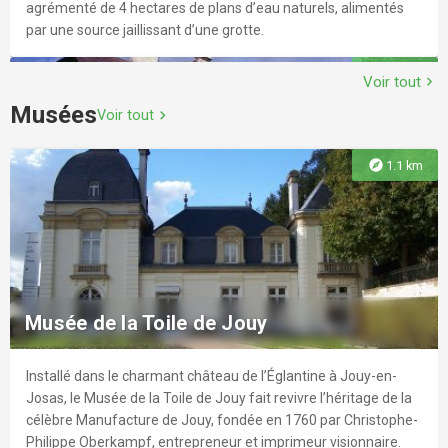
agrémenté de 4 hectares de plans d’eau naturels, alimentés
par une source jaillissant d’une grotte.
explore
2.4 km
Voir tout
chevron_right
Musées
Voir tout
chevron_right
explore
1.1 km
Golf de la Boulie
Le Golf de La Boulie concilie à la fois jeu amateur et haut
niveau, loisir et compétition, au travers de valeurs simples :
Musée de la Toile de Jouy
l’amitié, la performance, la famille. Ce club a une dimension
internationale et représente également un art de vivre.
Installé dans le charmant château de l’Églantine à Jouy-en-
explore
3.1 km
Josas, le Musée de la Toile de Jouy fait revivre l’héritage de la
célèbre Manufacture de Jouy, fondée en 1760 par Christophe-
Philippe Oberkampf, entrepreneur et imprimeur visionnaire.