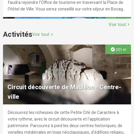
faudra rejoindre l'Office de tourisme en traversant la Place de
l'Hôtel de Ville. Vous serez conseillé sur votre séjour en Bocage
Bressuirais et vous pourrez y déposer vos sacoches le temps
explore
214 m
d'une visite, charger vos batteries ou même regonfler votre
Voir tout
chevron_right
vélo !
Activités
Voir tout
chevron_right
explore
201 m
La Corbelière, terre d’eau et de nature
La Corbelière, une oasis au cœur du bocage. Venez découvrir
Circuit découverte de Mauléon - Centre-
les paysages champêtres de ce site authentique. Accès : À
ville
Mauléon prendre la D156 direction Moulins jusqu'au parking de
la mairie situé à l'entrée du bourg. Départ : Parking de la mairie
Distance : 2 km
Découvrez les richesses de cette Petite Cité de Caractère à
explore
869 m
votre rythme, avec le circuit découverte et l'application
patrimoine. Parcourez à pied les deux centres historiques, de
venelles médiévales en logis néoclassiques, d'édifices religieux