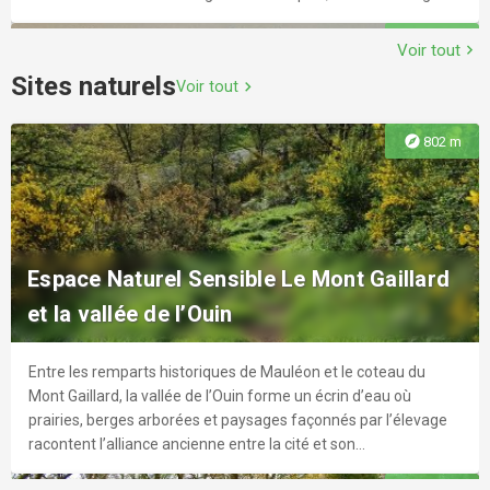
en parcs et jardins.
explore
750 m
Voir tout
chevron_right
Circuit découverte de Mauléon - Quartier
Sites naturels
Voir tout
chevron_right
St-Jouin
explore
802 m
Noyau historique de St-Jouin, ce quartier de Mauléon s'est
développé à partir du XI ème siècle.
Location de Vélo Vintage - Le Trotteur
Le Trotteur propose des vélos Vintage à la location pour la
Espace Naturel Sensible Le Mont Gaillard
explore
7.1 km
journée, le week-end ou le temps d'une balade... Nous avons
et la vallée de l’Ouin
également des vélos très anciens, pour des soirées à thème,
en guise de décoration.
Entre les remparts historiques de Mauléon et le coteau du
Saint-Amand-sur-Sèvre : circuit n°1, Le
explore
9.4 km
Mont Gaillard, la vallée de l’Ouin forme un écrin d’eau où
tour du bourg avec explications de
prairies, berges arborées et paysages façonnés par l’élevage
racontent l’alliance ancienne entre la cité et son
l'histoire et du patrimoine
environnement. Parmi les espèces emblématiques, on trouve