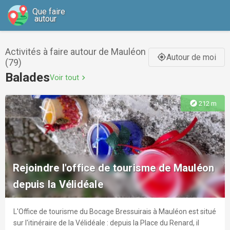
Que faire
autour
Activités à faire autour de Mauléon
Autour de moi
gps_fixed
(79)
Balades
Voir tout
chevron_right
explore
212 m
Rejoindre l'office de tourisme de Mauléon
depuis la Vélidéale
L'Office de tourisme du Bocage Bressuirais à Mauléon est situé
sur l'itinéraire de la Vélidéale : depuis la Place du Renard, il