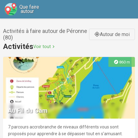
Que faire
autour
Activités à faire autour de Péronne
Autour de moi
gps_fixed
(80)
Activités
Voir tout
chevron_right
explore
860 m
Au Fil du Cam
7 parcours accrobranche de niveaux différents vous sont
proposés pour apprendre à se dépasser tout en s’amusant.