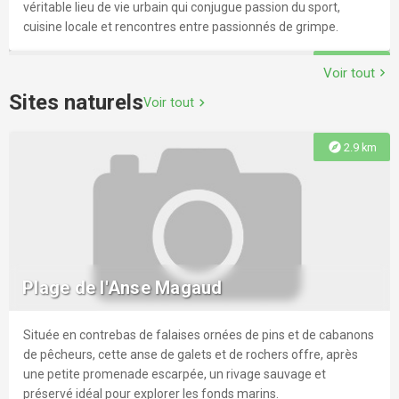
véritable lieu de vie urbain qui conjugue passion du sport,
cuisine locale et rencontres entre passionnés de grimpe.
explore
1.9 km
Voir tout
chevron_right
Sites naturels
Voir tout
chevron_right
explore
2.9 km
Piscine Municipale
Ouverture du 1/6 au 30/8/ 2026 : merci de contacter le 04 98
01 15 42r Bassin olympique de 50 mètresr Une pataugeoirer
Plage de l'Anse Magaud
Cours d'aquagym à partir de 16 ansr Cours de natation
individuel r Cours de natation collectif à partir de 6 ans
Située en contrebas de falaises ornées de pins et de cabanons
explore
3.4 km
de pêcheurs, cette anse de galets et de rochers offre, après
une petite promenade escarpée, un rivage sauvage et
préservé idéal pour explorer les fonds marins.