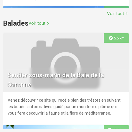
explore
3.7 km
Voir tout
chevron_right
Balades
Voir tout
chevron_right
Skatepark
explore
5.6 km
Skate Parc TW Trafic Wayr 200m2r 1 lanceur courbe, 1 lanceur
Anse du Lido - Plage Tourisme et
plan incliné, 1 funbox, 1 modul de glisse
Handicap
Incontournable plages de Toulon .
Sentier sous-marin de la Baie de la
explore
3.4 km
Garonne
Venez découvrir ce site qui recèle bien des trésors en suivant
explore
3.8 km
les bouées informatives guidé par un moniteur diplômé qui
vous fera découvrir la faune et la flore de méditerranée.
Skatepark
explore
10.6 km