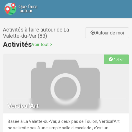
Que faire
autour
Activités à faire autour de La
Autour de moi
gps_fixed
Valette-du-Var (83)
Activités
Voir tout
chevron_right
explore
1.4 km
Vertical'Art
Basée à La Valette-du-Var, à deux pas de Toulon, Vertical’Art
ne se limite pas à une simple salle d’escalade ; c'est un