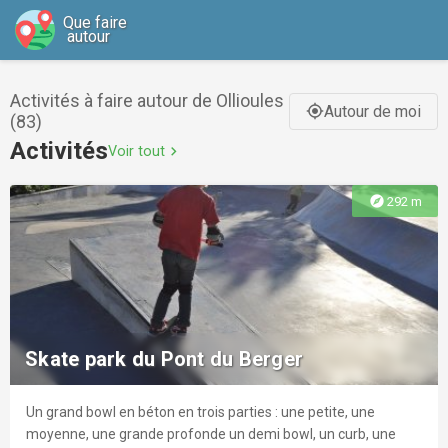
Que faire
autour
Activités à faire autour de Ollioules
Autour de moi
gps_fixed
(83)
Activités
Voir tout
chevron_right
explore
292 m
Skate park du Pont du Berger
Un grand bowl en béton en trois parties : une petite, une
moyenne, une grande profonde un demi bowl, un curb, une