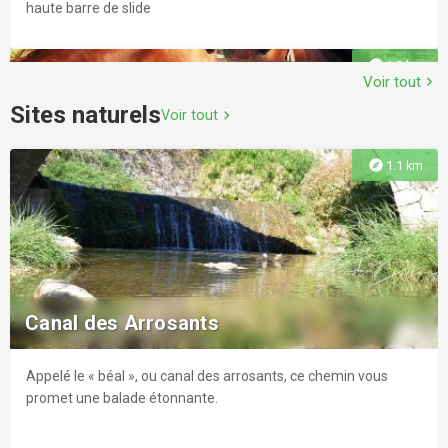
haute barre de slide
explore
1.3 km
Voir tout
chevron_right
Sites naturels
Voir tout
chevron_right
explore
1.1 km
Les Écuries de Salammbo
Situé à Ollioules (83190) au 385 chemin de Piedardant.
Canal des Arrosants
Appelé le « béal », ou canal des arrosants, ce chemin vous
explore
2.0 km
promet une balade étonnante.