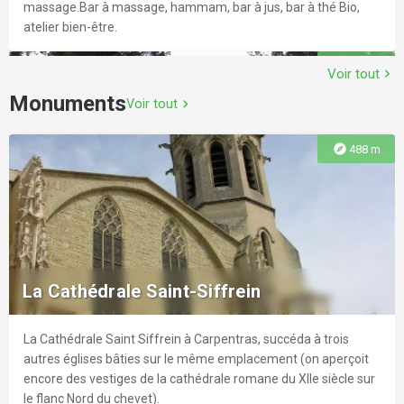
massage.Bar à massage, hammam, bar à jus, bar à thé Bio,
atelier bien-être.
explore
4.9 km
Voir tout
chevron_right
Monuments
Voir tout
chevron_right
Ferme provençale LUCKY HORSE : Cheval,
explore
488 m
nature & bien-être, une autre rencontre du
cheval
La ferme élevage du Lucky Horse vous propose de découvrir
son approche unique nommée équihomologie, qui développe
La Cathédrale Saint-Siffrein
la communication corporelle avec le cheval. Venez tester nos
balades et activités avec les chevaux dans une qualité de
relation unique !
La Cathédrale Saint Siffrein à Carpentras, succéda à trois
explore
5.0 km
autres églises bâties sur le même emplacement (on aperçoit
encore des vestiges de la cathédrale romane du XIIe siècle sur
le flanc Nord du chevet).