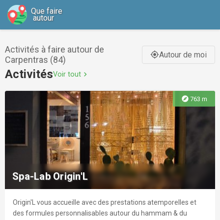
Que faire
autour
Activités à faire autour de
Autour de moi
gps_fixed
Carpentras (84)
Activités
Voir tout
chevron_right
explore
763 m
Spa-Lab Origin'L
Origin'L vous accueille avec des prestations atemporelles et
des formules personnalisables autour du hammam & du