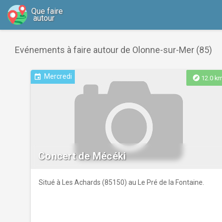
Que faire
autour
Evénements à faire autour de Olonne-sur-Mer (85)
Mercredi
event
explore
12.0 k
Concert de Mécéki
Situé à Les Achards (85150) au Le Pré de la Fontaine.