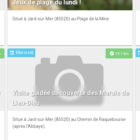
Jeux de plage du lundi !
Situé à Jard-sur-Mer (85520) au Plage de la Mine.
Mercredi
event
ev
explore
m
19.1 km
e
Visite guidée découverte des Marais de
Lieu-Dieu
Situé à Jard-sur-Mer (85520) au Chemin de Raquebourse
(après l'Abbaye).