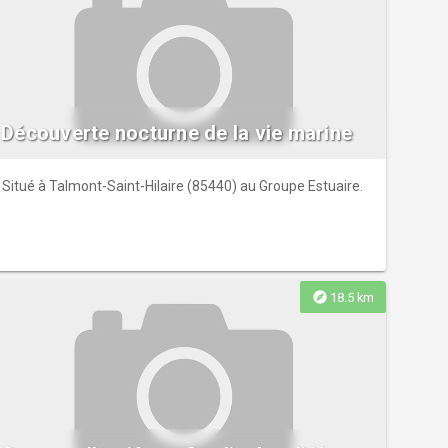
Découverte nocturne de la vie marine
Situé à Talmont-Saint-Hilaire (85440) au Groupe Estuaire.
explore
18.5 km