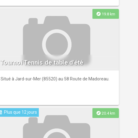
explore
19.8 km
Tournoi Tennis de table d'été
Situé à Jard-sur-Mer (85520) au 58 Route de Madoreau.
Plus que 12 jours
ent
explore
20.4 km