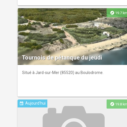
explore
19.7 k
Tournois de pétanque du jeudi
Situé à Jard-sur-Mer (85520) au Boulodrome.
Aujourd'hui
event
explore
19.8 k