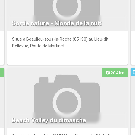
Sortie nature - Monde de la nuit
Situé à Beaulieu-sous-la-Roche (85190) au Lieu-dit
Bellevue, Route de Martinet.
ev
explore
m
20.4 km
Beach Volley du dimanche