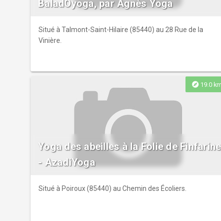
BaladÔyoga, par Agnès Yoga
Situé à Talmont-Saint-Hilaire (85440) au 28 Rue de la
Vinière.
explore
19.0 k
Yoga des abeilles à la Folie de Finfarin
- AzadiYoga
Situé à Poiroux (85440) au Chemin des Écoliers.