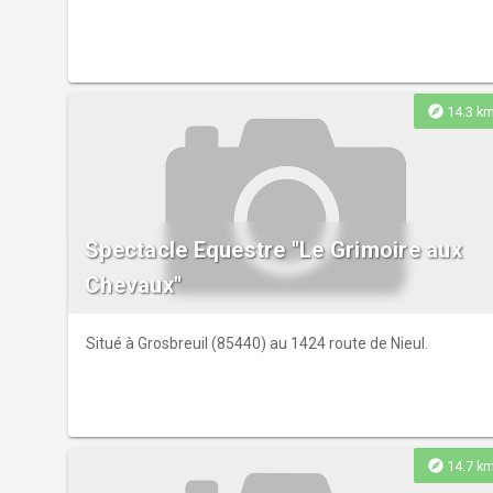
explore
14.3 k
Spectacle Equestre "Le Grimoire aux
Chevaux"
Situé à Grosbreuil (85440) au 1424 route de Nieul.
explore
14.7 k