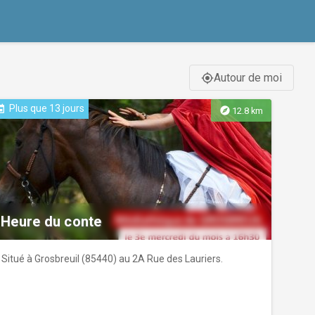
Autour de moi
gps_fixed
Plus que 13 jours
ent
explore
12.8 km
Heure du conte
Situé à Grosbreuil (85440) au 2A Rue des Lauriers.