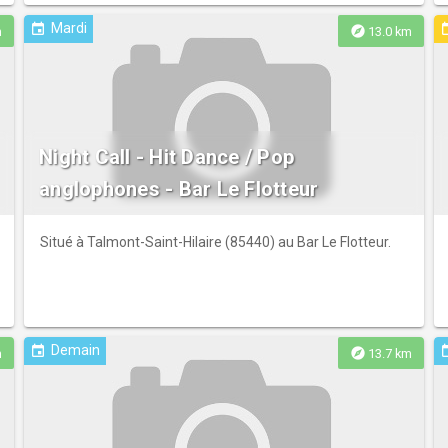
Mardi
event
ev
explore
m
13.0 km
Night Call - Hit Dance / Pop
anglophones - Bar Le Flotteur
Situé à Talmont-Saint-Hilaire (85440) au Bar Le Flotteur.
Demain
event
ev
explore
m
13.7 km