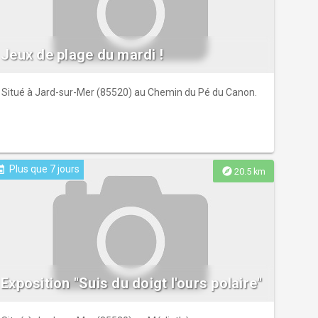
Jeux de plage du mardi !
Situé à Jard-sur-Mer (85520) au Chemin du Pé du Canon.
Plus que 7 jours
ent
explore
20.5 km
Exposition "Suis du doigt l'ours polaire"