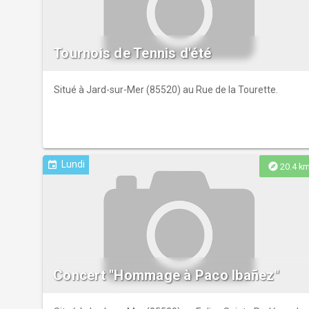
Tournois de Tennis d'été
Situé à Jard-sur-Mer (85520) au Rue de la Tourette.
Lundi
event
explore
20.4 k
Concert "Hommage à Paco Ibañez"