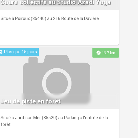
Cours collectifs au Studio Azadi Yoga
Situé à Poiroux (85440) au 216 Route de la Davière.
Plus que 15 jours
ent
explore
19.7 km
Jeu de piste en forêt
Situé à Jard-sur-Mer (85520) au Parking à l'entrée de la
forêt.