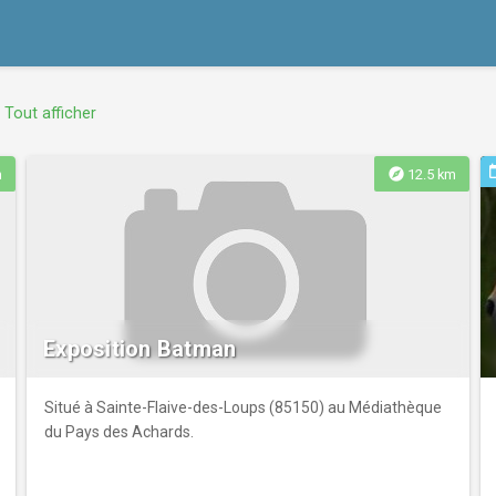
Tout afficher
ev
explore
m
12.5 km
Exposition Batman
Situé à Sainte-Flaive-des-Loups (85150) au Médiathèque
du Pays des Achards.