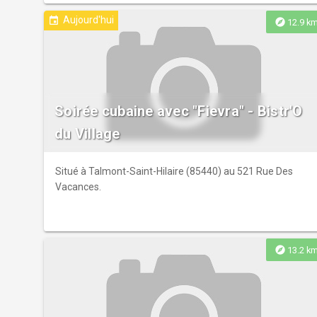
Aujourd'hui
event
explore
12.9 k
Soirée cubaine avec "Fievra" - Bistr'O
du Village
Situé à Talmont-Saint-Hilaire (85440) au 521 Rue Des
Vacances.
explore
13.2 k