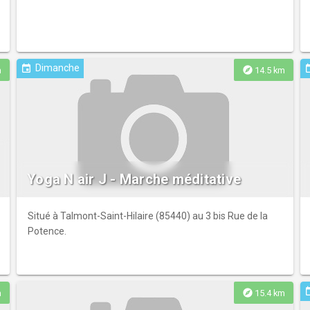
Dimanche
event
ev
explore
m
14.5 km
Yoga N air J - Marche méditative
Situé à Talmont-Saint-Hilaire (85440) au 3 bis Rue de la
Potence.
ev
explore
m
15.4 km