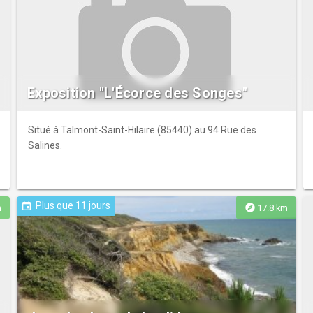
Exposition "L'Écorce des Songes"
Situé à Talmont-Saint-Hilaire (85440) au 94 Rue des
Salines.
Plus que 11 jours
event
explore
m
17.8 km