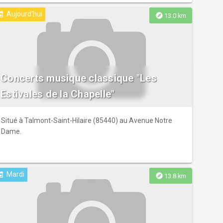
Aujourd'hui
ent
explore
13.0 km
Concerts musique classique "Les
Estivales de la Chapelle"
Situé à Talmont-Saint-Hilaire (85440) au Avenue Notre
Dame.
Mardi
ent
explore
13.8 km