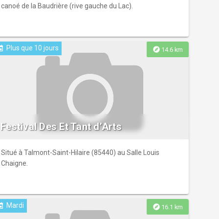
canoé de la Baudrière (rive gauche du Lac).
Plus que 10 jours
ent
explore
14.6 km
Festival Des Et Tant d’Arts
Situé à Talmont-Saint-Hilaire (85440) au Salle Louis
Chaigne.
Mardi
ent
explore
16.1 km