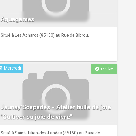
Aquagames
Situé à Les Achards (85150) au Rue de Bibrou.
Mercredi
ent
explore
14.3 km
Jaunay'Scapades - Atelier bulle de joie
"Cultiver sa joie de vivre"
Situé à Saint-Julien-des-Landes (85150) au Base de