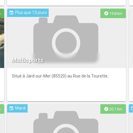
Plus que 13 jours
event
explore
m
19.8 km
Multisports
Situé à Jard-sur-Mer (85520) au Rue de la Tourette.
Mardi
event
ev
explore
m
20.1 km