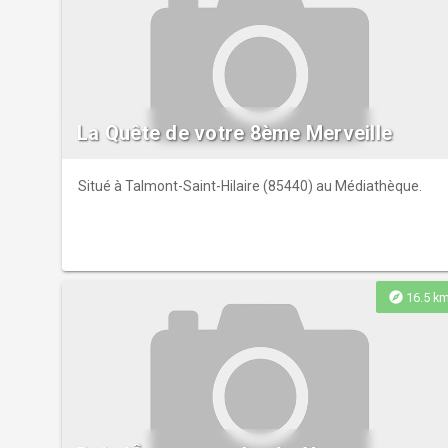
La Quête de votre 8ème Merveille
Situé à Talmont-Saint-Hilaire (85440) au Médiathèque.
explore
16.5 k