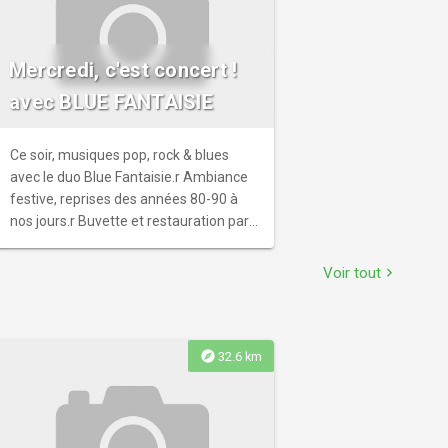
Mercredi, c'est concert !
avec BLUE FANTAISIE
Ce soir, musiques pop, rock & blues
avec le duo Blue Fantaisie.r Ambiance
festive, reprises des années 80-90 à
nos jours.r Buvette et restauration par
l'association La pétanque marandaise.r
En accès libre.
Voir tout
chevron_right
explore
32.6 km