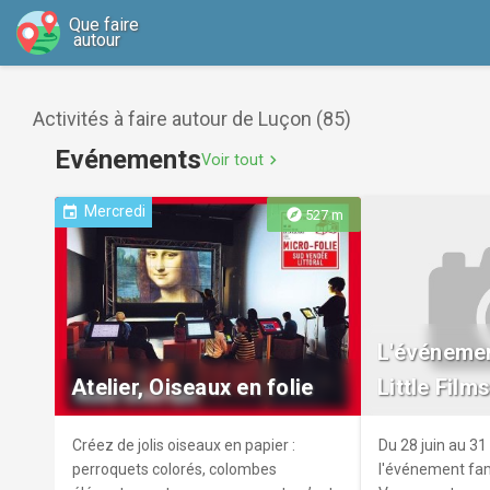
Que faire
autour
Activités à faire autour de Luçon (85)
Evénements
Voir tout
chevron_right
Mercredi
event
explore
527 m
L'événement
Atelier, Oiseaux en folie
Little Films
Créez de jolis oiseaux en papier :
Du 28 juin au 31
perroquets colorés, colombes
l'événement fami