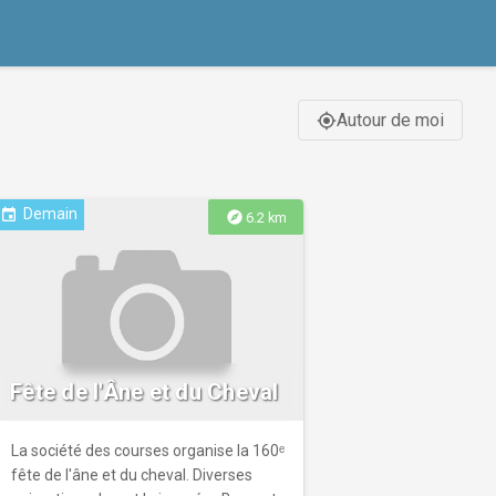
Autour de moi
gps_fixed
Demain
event
explore
6.2 km
Fête de l'Âne et du Cheval
La société des courses organise la 160ᵉ
fête de l'âne et du cheval. Diverses