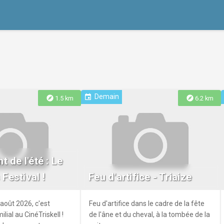
Demain
event
explore
explore
1.5 km
6.2 km
 de l'été : Le
 Festival !
Feu d'artifice - Triaize
 août 2026, c'est
Feu d'artifice dans le cadre de la fête
lial au CinéTriskell !
de l'âne et du cheval, à la tombée de la