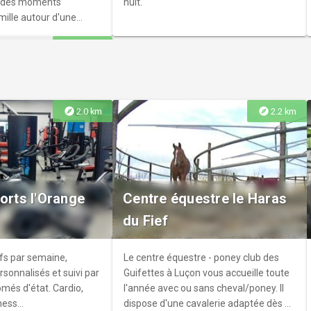
r des moments
nuit.
ille autour d'une
ms et de courts-
explore
9.2 km
, drôles et colorés,
daptés aux enfants dès
ique de 5.80€ ! Vous
tes les informations
ffusion des films via ce
explore
explore
2.0 km
2.2 km
.ly/4vF2ir9
iroux - Initiation
ous vous invitons à
ports l'Orange
Centre équestre le Haras
teliers d’initiation à la
du Fief
à la Ferme du Payré.
pour une expérience
chissante! Cuisson de
ifs par semaine,
Le centre équestre - poney club des
sible pour 5 € Sur
onnalisés et suivi par
Guifettes à Luçon vous accueille toute
tuit- Max 10 personnes
més d'état. Cardio,
l'année avec ou sans cheval/poney. Il
 et vous inscrire :
ess...
dispose d'une cavalerie adaptée dès 4