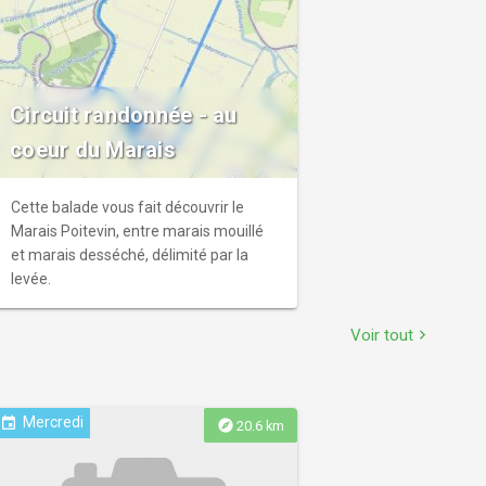
journées du patrimoine (3e week-end
de septembre), sur quelques dates
estivales (programme à venir) et de
partenariats événementiels (concerts,
Circuit randonnée - au
spectacles, expositions …)
coeur du Marais
Cette balade vous fait découvrir le
Marais Poitevin, entre marais mouillé
et marais desséché, délimité par la
levée.
Voir tout
chevron_right
Mercredi
event
explore
20.6 km