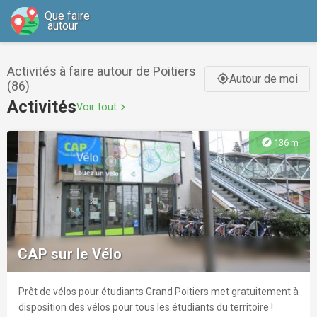
Que faire
autour
Activités à faire autour de Poitiers
Autour de moi
gps_fixed
(86)
Activités
Voir tout
chevron_right
explore
136 m
CAP sur le Vélo
Prêt de vélos pour étudiants Grand Poitiers met gratuitement à
disposition des vélos pour tous les étudiants du territoire !