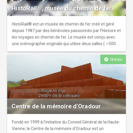
HistoRail®, musée du chemin de fer
HistoRail® est un musée de chemin de fer créé et géré
depuis 1987 par des bénévoles passionnés par l'Histoire et
les voyages en chemin de fer. Le musée est conçu avec
une scénographie originale qui utilise deux salles ( ~500
m²) et les extérieurs (~300 m²) d'une ancienne
manufacture de chaussures (créée grâce à l'arrivée du
explore
18.8 km
chemin de fer à Saint-Léonard-de-Noblat en 1881). Il
associe intimement ses collections diversifiées de
matériels réels, certains fonctionnels et présentant les
divers métiers nécessaires à votre voyage en chemin de
fer, avec l'imbrication de plusieurs réseaux de trains
miniatures à diverses échelles du 1/22è, 1/87è, 1/43,5è.
Chacun d'entre eux a un rôle explicatif, pédagogique et
Centre de la mémoire d'Oradour
ludique dans cette scénographie du voyage ferroviaire.
C'est cette intime association qui donne cet attrait original
à HistoRail.
Fondé en 1999 à l’initiative du Conseil Général de la Haute-
Vienne, le Centre de la mémoire d'Oradour est un