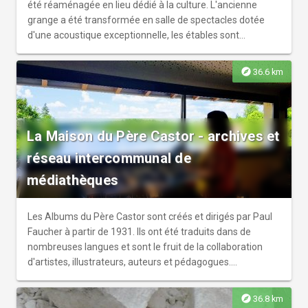
1944).
été réaménagée en lieu dédié à la culture. L'ancienne
grange a été transformée en salle de spectacles dotée
d'une acoustique exceptionnelle, les étables sont
devenues un lieu d'exposition et d'événements culturels.
Véritable fabrique de création, la Ferme de Villefavard
explore
36.6 km
reçoit en résidence de nombreux artistes et en particulier
des musiciens classiques. Des évènements sont proposés
au public toute l'année. Labellisée Centre culturel de
rencontre, la Ferme de Villefavard en Limousin est dédiée
La Maison du Père Castor - archives et
aux questions de ruralité, de culture et d'imaginaire et à
réseau intercommunal de
pour ambition de faire émerger de nouvelles poétiques de
territoire. Vous pouvez visiter librement les espaces
médiathèques
extérieurs toute l'année ou visiter en groupe lors d'une
visite guidée en fonction de la programmation.
Les Albums du Père Castor sont créés et dirigés par Paul
Faucher à partir de 1931. Ils ont été traduits dans de
nombreuses langues et sont le fruit de la collaboration
d'artistes, illustrateurs, auteurs et pédagogues.
Aujourd'hui encore cette collection fait partie des best-
seller de la littérature enfantine. De ses débuts comme
explore
36.8 km
libraire chez Flammarion, en 1921, jusqu’à la fabrication et