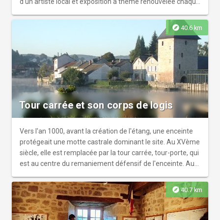
d'un artiste local et exposition à thème renouvelée chaque
année.
explore
40.6 km
Tour carrée et son corps de logis
Vers l'an 1000, avant la création de l'étang, une enceinte
protégeait une motte castrale dominant le site. Au XVème
siècle, elle est remplacée par la tour carrée, tour-porte, qui
est au centre du remaniement défensif de l'enceinte. Aux
XVIIème-XVIIIème siècles, un bâtiment d'habitation s'est
greffé à cette tour pour donner à l'édifice son aspect
explore
40.7 km
actuel. Possibilité de visiter le musée de la résistance en
saison.