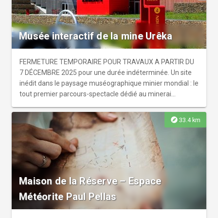
Musée interactif de la mine Urêka
FERMETURE TEMPORAIRE POUR TRAVAUX A PARTIR DU
7 DÉCEMBRE 2025 pour une durée indéterminée. Un site
inédit dans le paysage muséographique minier mondial : le
tout premier parcours-spectacle dédié au minerai
d'uranium. URÊKA vous plonge dans un voyage
spectaculaire, interactif et ludique au plus profond du
explore
33.4 km
minerai. L'aventure de l'uranium qui a conduit l’homme à
le découvrir, le comprendre, l’extraire et l'utiliser. Spectacle
cinématographique en relief, excursion spatiotemporelle
dans les profondeurs de l’exploitation minière. A
l’extérieur un parc aux machines, avec une étonnante
Maison de la Réserve – Espace
mise en scène des engins miniers.
Météorite Paul Pellas