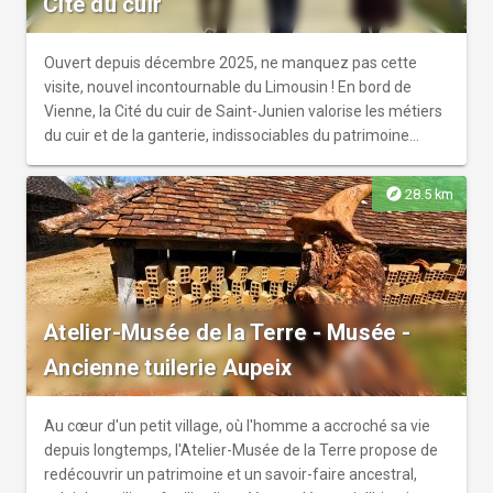
Cité du cuir
Ouvert depuis décembre 2025, ne manquez pas cette
visite, nouvel incontournable du Limousin ! En bord de
Vienne, la Cité du cuir de Saint-Junien valorise les métiers
du cuir et de la ganterie, indissociables du patrimoine
immatériel local. De la mégisserie de jadis à la boutique
d’inspiration 1920-1930, le visiteur découvrira pas à pas,
explore
28.5 km
geste après geste, le cycle de fabrication du gant de cuir à
travers un parcours muséal immersif. Pour les enfants, un
livret de visite est disponible à l'accueil pour explorer
chaque salle. Une boutique mettant en valeur les savoir-
faire et artisans est également à disposition pour dénicher
Atelier-Musée de la Terre - Musée -
des cadeaux uniques.
Ancienne tuilerie Aupeix
Au cœur d'un petit village, où l'homme a accroché sa vie
depuis longtemps, l'Atelier-Musée de la Terre propose de
redécouvrir un patrimoine et un savoir-faire ancestral,