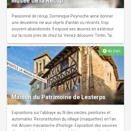
Musée de la Récup'
Passionné de récup, Dominique Peynoche aime donner
une deuxième vie aux objets d'antan ou récents, trop
souvent abandonnés. Il expose ses œuvres en extérieur
sur la route près de chez lui. Venez découvrir Tintin, "la
route 66", une araignée...
explore
40.5 km
Maison du Patrimoine de Lesterps
Expositions sur l'abbaye au fil des siècles, peintures et
automates. Reconstitution du village (maquettes) en l'an
mil. Ancien mécanisme d'horloge. Exposition des oeuvres