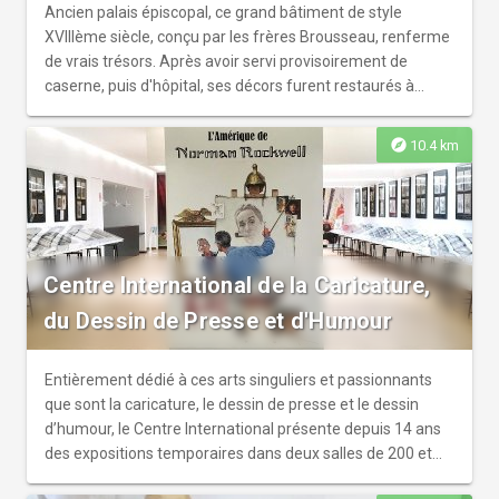
Ancien palais épiscopal, ce grand bâtiment de style
XVIIIème siècle, conçu par les frères Brousseau, renferme
de vrais trésors. Après avoir servi provisoirement de
caserne, puis d'hôpital, ses décors furent restaurés à
partir du Concordat (1802) et complétés au cours du 19e
siècle : La chapelle, par exemple, conserva son autel
explore
10.4 km
surmonté de la toile de Suvée représentant St Louis
vénérant les reliques de la Passion dans son cadre sculpté
par Babel (1772) mais reçut, dans la seconde moitié du
19e siècle, un tabernacle de style néo-roman, des
tapisseries, un tapis d'Aubusson et des vitraux. ils s'offrent
Centre International de la Caricature,
gratuitement aux regards : collection d'émaux unique au
monde (émail sur cuivre champlevé du Moyen-Age,
du Dessin de Presse et d'Humour
émaux peints de la Renaissance, mais aussi art-déco ou
contemporain), peintures impressionnistes , objets venus
du fond des âges (du Limoges gallo-romain comme de
Entièrement dédié à ces arts singuliers et passionnants
l'Égypte ancienne).
que sont la caricature, le dessin de presse et le dessin
d’humour, le Centre International présente depuis 14 ans
des expositions temporaires dans deux salles de 200 et
600m². Inauguré en 2011 par Gérard Vandenbroucke, le