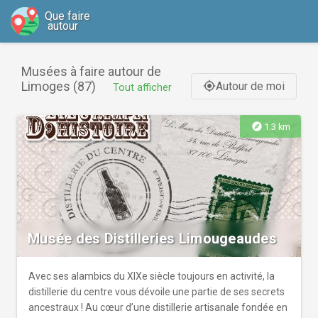
Que faire
autour
Musées à faire autour de
Limoges (87)
Autour de moi
gps_fixed
Tout afficher
explore
1.3 km
Musée des Distilleries Limougeaudes
Avec ses alambics du XIXe siècle toujours en activité, la
distillerie du centre vous dévoile une partie de ses secrets
ancestraux ! Au cœur d’une distillerie artisanale fondée en