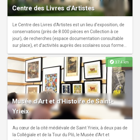
d’archives reçus de différentes personnes. Les membres
Centre des Livres d'Artistes
passionnés de l’association animent des visites guidées,
documentées par des témoignages, des images et objets
d’époque.
Le Centre des Livres d’Artistes est un lieu d’exposition, de
conservations (près de 8.000 pièces en Collection à ce
jour), de recherches (espace documentation consultable
sur place), et d’activités auprès des scolaires sous forme
d’ateliers et de projets pédagogiques ; il accueille
également des artistes en résidence, des étudiants en
explore
37.4 km
Arts lors de Workshops, des groupes sur rendez-vous. Il
possède un petit coin librairie avec ses livres d’artistes
(dépot-ventes et ses propres publications).
Musée d'Art et d'Histoire de Saint-
Yrieix
Au cœur de la cité médiévale de Saint Yrieix, à deux pas de
la Collégiale et de la Tour du Plô, le Musée d'Art et