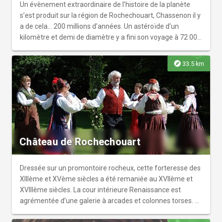
Un évènement extraordinaire de l’histoire de la planète
s’est produit sur la région de Rochechouart, Chassenon il y
a de cela… 200 millions d’années. Un astéroïde d’un
kilomètre et demi de diamètre y a fini son voyage à 72 000
km/h. L'Espace Météorite Paul Pellas est un lieu
d'exposition permanente, avec des offres d'animation
explore
33.5 km
développées autour de nombreux thèmes : le système
solaire, les météorites, les effets et les conséquences des
chutes de ces objets, les cratères d'impact mondiaux, le
cratère français l’Astroblème de Rochechouart-
Chassenon. Sur environ 150 m², des échantillons de
roches et de météorites, des panneaux didactiques, des
maquettes, des bornes informatiques et des projections
Château de Rochechouart
vidéo viennent vous aider à mieux cerner les sujets et
lorsque vous repartez, vous pouvez passer par une petite
boutique.
Dressée sur un promontoire rocheux, cette forteresse des
XIIIème et XVème siècles a été remaniée au XVIIème et
XVIIIème siècles. La cour intérieure Renaissance est
agrémentée d’une galerie à arcades et colonnes torses. A
l’intérieur, deux salles abritent des fresques du XVIème