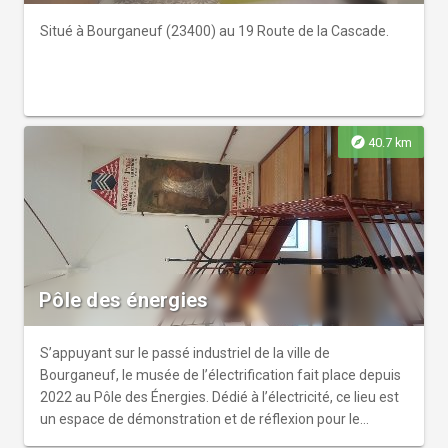
témoignage de compagnons du maquis. Des expositions
temporaires en lien avec la Seconde guerre mondiale sont
Situé à Bourganeuf (23400) au 19 Route de la Cascade.
également proposées.
explore
40.7 km
Pôle des énergies
S’appuyant sur le passé industriel de la ville de
Bourganeuf, le musée de l’électrification fait place depuis
2022 au Pôle des Énergies. Dédié à l’électricité, ce lieu est
un espace de démonstration et de réflexion pour le
développement des énergies renouvelables, dans un