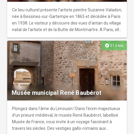
sur demande.
Ce lieu culturel présente l'artiste peintre Suzanne Valadon,
née à Bessines-sur-Gartempe en 1865 et décédée à Paris
en 1938. Le visiteur y découvre des vues d'antan du village
natal de l'artiste et de la Butte de Montmartre. A Paris, elle
va côtoyer de grands artistes peintres tels que Puvis de
Chavanne, Renoir, Toulouse-Lautrec, Degas… Maria la
explore
31.3 km
modèle devient par la suite Suzanne la peintre. Cet
Espace évoque également son fils Maurice Utrillo, autre
peintre mondialement connu. La visite se termine par un
atelier de peintre, fidèlement reconstitué comme à
l'époque de Suzanne Valadon.
Musée municipal René Baubérot
Plongez dans l’âme du Limousin ! Dans l’écrin majestueux
d’un prieuré médiéval, le musée René Baubérot, labellisé
Musée de France, vous invite à un voyage fascinant à
travers les siècles. Des vestiges gallo-romains aux