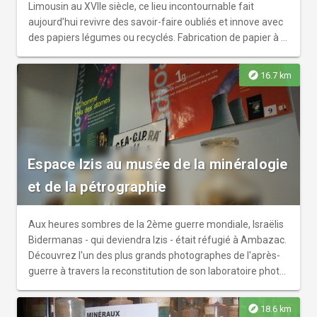
Limousin au XVIIe siècle, ce lieu incontournable fait
aujourd’hui revivre des savoir-faire oubliés et innove avec
des papiers légumes ou recyclés. Fabrication de papier à la
main et sur machine du XIXe et travaux d’imprimerie avec
techniques et matériels allant du XVe au XXe siècle. Une
explore
16.7 km
visite passionnante des ateliers pour tous les âges et une
exposition temporaire thématique de grande qualité !
Espace Izis au musée de la minéralogie
et de la pétrographie
Aux heures sombres de la 2ème guerre mondiale, Israëlis
Bidermanas - qui deviendra Izis - était réfugié à Ambazac.
Découvrez l'un des plus grands photographes de l'après-
guerre à travers la reconstitution de son laboratoire photo.
Découvrez l'œuvre du reporter photographe de Paris
Match et du poète photographe ami des artistes. Dans ce
explore
18.6 km