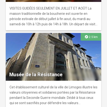
VISITES GUIDÉES SEULEMENT EN JUILLET ET AOÛT La
maison traditionnelle de la boucherie est ouverte en
période estivale de début juillet à fin aout, du mardi au
samedi de 10h à 12h puis de 14h à 18h. Un départ de visite
toutes les 30 minutes environ. Située dans le quartier
pittoresque de la Boucherie, elle est l'une des 52 maisons
explore
2.5 km
bâties au début du XIIIème siècle dédiées au métier de la
boucherie. Aujourd'hui, elle est considérée comme un
écomusée mettant en scène la vie de ces familles qui
abattaient sur place, vendaient et cuisaient au rez-de-
chaussée, vivaient dans les étages, tout en séchant des
centaines de peaux de moutons et de porcs dans des
greniers à clairevoie. Outils, photos de la rue en pleine
Musée de la Résistance
activité, écrits, mobiliers témoignent avec émotion de
l'intimité d'une communauté fidèle à ses traditions, à sa
foi et à son métier.
Cet établissement culturel de la ville de Limoges illustre les
valeurs citoyennes et solidaires portées par la Résistance
pendant la Seconde Guerre mondiale. Dédié à tous ceux
qui se sont sacrifiés pour défendre les valeurs