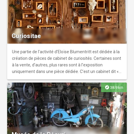
Curiositae
Une partie de l’activité d’Eloïse Blumentritt est dédiée à la
création de pièces de cabinet de curiosités. Certaines sont
à la vente, d’autres, plus rares sont à l’exposition
uniquement dans une pièce dédiée. C’est un cabinet dit «
naturalia » qui contient uniquement des curiosités
naturelles, proche du muséum d’histoire naturelle local.
explore
38.9 km