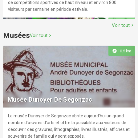
de compétitions sportives de haut niveau et environ 800
visiteurs par semaine en période estivale.
explore
2.7 km
Voir tout
chevron_right
Musées
Voir tout
chevron_right
explore
10.5 km
Dundee Parc
Dundee Parc : Votre espace Multi-loisirs !r Des sensations et
aventures sans limites pour tous !r Vivez une expérience
Musée Dunoyer De Segonzac
unique avec plus de 2 500 m² d’activités, en espace couvert,
chauffé et climatisé !
Le musée Dunoyer de Segonzac abrite aujourd'hui un grand
explore
3.6 km
nombre d’œuvres d'arts et offre la possibilité aux visiteurs de
découvrir des gravures, lithographies, livres illustrés, affiches et
souvenirs de famille qui y sont exposés.