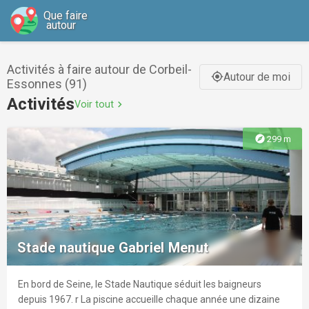
Que faire
autour
Activités à faire autour de Corbeil-
Autour de moi
gps_fixed
Essonnes (91)
Activités
Voir tout
chevron_right
explore
299 m
Stade nautique Gabriel Menut
En bord de Seine, le Stade Nautique séduit les baigneurs
depuis 1967. r La piscine accueille chaque année une dizaine