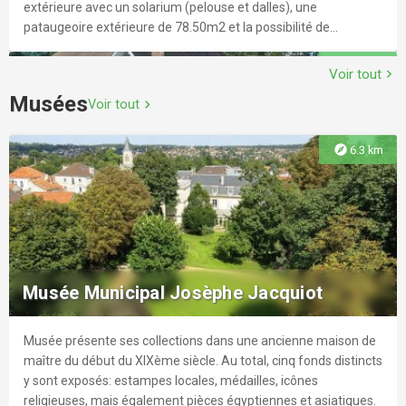
extérieure avec un solarium (pelouse et dalles), une
pataugeoire extérieure de 78.50m2 et la possibilité de
pratiquer le tennis de table.
explore
1.8 km
Voir tout
chevron_right
Musées
Voir tout
chevron_right
explore
6.3 km
Golf d'Etiolles
Situé au cœur de la forêt de Sénart, en Essonne, le golf de
l'Etiolles Country Club propose un parcours de 18 trous signé
Musée Municipal Josèphe Jacquiot
par l’architecte Michel GAYON.
Musée présente ses collections dans une ancienne maison de
explore
2.8 km
maître du début du XIXème siècle. Au total, cinq fonds distincts
y sont exposés: estampes locales, médailles, icônes
religieuses, mais également pièces égyptiennes et asiatiques.