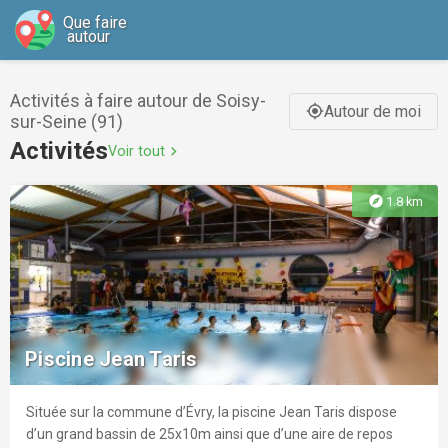
Que faire
autour
Activités à faire autour de Soisy-
Autour de moi
gps_fixed
sur-Seine (91)
Activités
Voir tout
chevron_right
explore
1.8 km
Piscine Jean Taris
Située sur la commune d’Évry, la piscine Jean Taris dispose
d’un grand bassin de 25x10m ainsi que d’une aire de repos