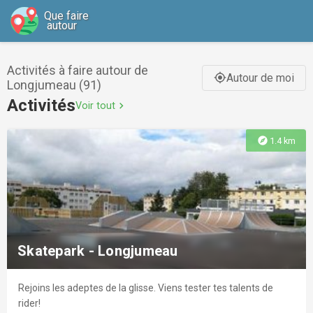
Que faire
autour
Activités à faire autour de
Autour de moi
gps_fixed
Longjumeau (91)
Activités
Voir tout
chevron_right
explore
1.4 km
Skatepark - Longjumeau
Rejoins les adeptes de la glisse. Viens tester tes talents de
rider!