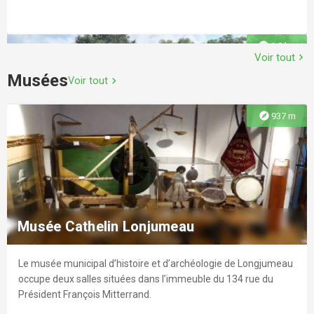
explore
1.8 km
Voir tout
chevron_right
Musées
Voir tout
chevron_right
explore
937 m
Pumptrack - Chilly-Mazarin
Au cœur du parc des Champs Foux, cette piste de pumptrack
vous attend pour vos exploit en VTT ou BMX!
Musée Cathelin Lonjumeau
Le musée municipal d’histoire et d’archéologie de Longjumeau
explore
1.9 km
occupe deux salles situées dans l’immeuble du 134 rue du
Président François Mitterrand.