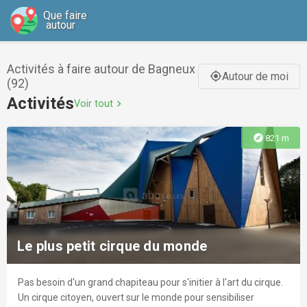
Que faire
autour
Activités à faire autour de Bagneux
Autour de moi
gps_fixed
(92)
Activités
Voir tout
chevron_right
explore
821 m
Le plus petit cirque du monde
Pas besoin d'un grand chapiteau pour s'initier à l'art du cirque.
Un cirque citoyen, ouvert sur le monde pour sensibiliser