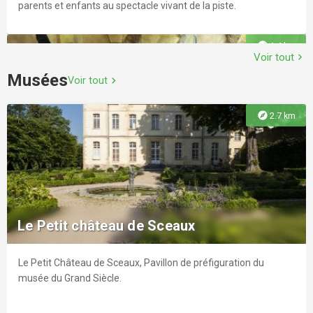
parents et enfants au spectacle vivant de la piste.
explore
1.4 km
Voir tout
chevron_right
Musées
Voir tout
chevron_right
explore
2.7 km
Time Tripper - Arcueil
Situé à Arcueil (94110) au 20 rue Marcel Vigneron.
Le Petit château de Sceaux
Le Petit Château de Sceaux, Pavillon de préfiguration du
explore
2.8 km
musée du Grand Siècle.