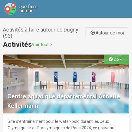
Que faire
autour
Activités à faire autour de Dugny
Autour de moi
gps_fixed
(93)
Activités
Voir tout
chevron_right
explore
2.5 km
Centre aquatique départemental Annette
Kellermann
Site d’entrainement pour le water-polo durant les Jeux
Olympiquesr et Paralympiques de Paris 2024, ce nouveau