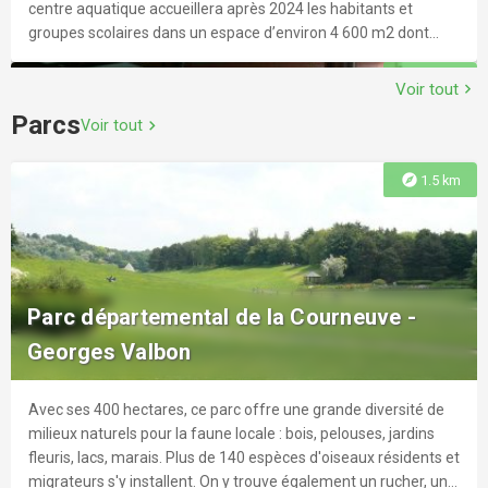
centre aquatique accueillera après 2024 les habitants et
groupes scolaires dans un espace d’environ 4 600 m2 dont
près de 1 600 m2 de plan d’eau !
explore
2.7 km
Voir tout
chevron_right
Parcs
Voir tout
chevron_right
explore
1.5 km
Piscine René Rousseau
En plus des deux bassins (un grand bassin de 25 mètres + un
Parc départemental de la Courneuve -
petit bassin), la piscine bénéficie d’une pataugeoire, d’un
Georges Valbon
solarium ainsi que de vastes pelouses.
Avec ses 400 hectares, ce parc offre une grande diversité de
explore
2.9 km
milieux naturels pour la faune locale : bois, pelouses, jardins
fleuris, lacs, marais. Plus de 140 espèces d'oiseaux résidents et
migrateurs s'y installent. On y trouve également un rucher, une