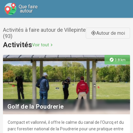
Que faire
autour
Activités à faire autour de Villepinte
Autour de moi
gps_fixed
(93)
Activités
Voir tout
chevron_right
explore
3.8 km
Golf de la Poudrerie
Compact et vallonné, il offre le calme du canal de l'Ourcq et du
parc forestier national de la Poudrerie pour une pratique entre