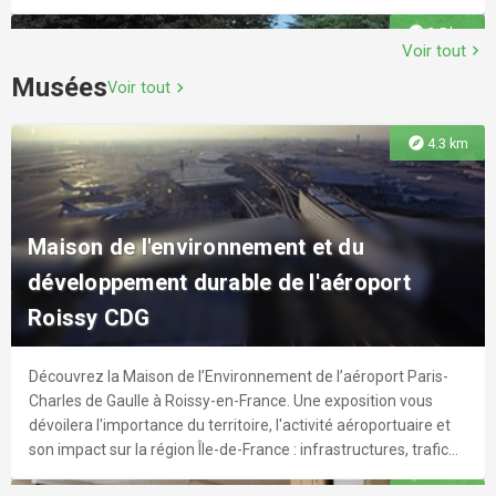
explore
3.5 km
Voir tout
chevron_right
Musées
Voir tout
chevron_right
Piscine intercommunale
explore
4.3 km
Outre la pratique individuelle, la piscine de Roissy propose de
nombreuses activités (cours d'aquagym, etc). D'autre part, le
Parc Robert Ballanger
sauna et le hammam permettent de garder le sourire toute
l'année !
Maison de l'environnement et du
À Aulnay-sous-Bois découvrez le parc Robert Ballanger, ses
explore
6.0 km
développement durable de l'aéroport
aires de jeux, son espace animalier et son parcours sportif.
Roissy CDG
Découvrez la Maison de l’Environnement de l’aéroport Paris-
explore
3.9 km
Charles de Gaulle à Roissy-en-France. Une exposition vous
dévoilera l'importance du territoire, l'activité aéroportuaire et
Le Canyon
son impact sur la région Île-de-France : infrastructures, trafic
aérien, contrôles, retombées économiques... Des visites