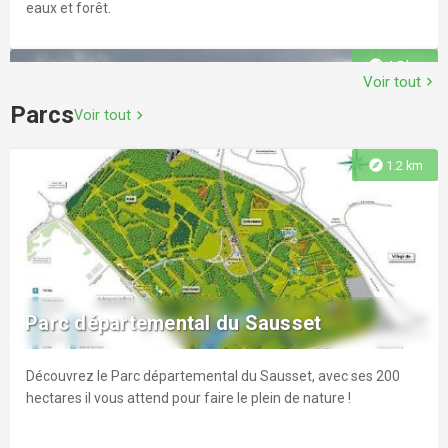
eaux et forêt.
explore
4.5 km
Voir tout
chevron_right
Parcs
Voir tout
chevron_right
explore
1.2 km
Golf International de Roissy
Au coeur de la Vallée Verte, sur environ 90 ha, le Golf
International de Roissy voit le jour en 2020, offrant des
Parc départemental du Sausset
équipements de premier ordre.
Découvrez le Parc départemental du Sausset, avec ses 200
explore
4.7 km
hectares il vous attend pour faire le plein de nature !