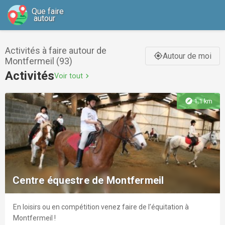
Que faire
autour
Activités à faire autour de
Autour de moi
gps_fixed
Montfermeil (93)
Activités
Voir tout
chevron_right
explore
1.1 km
Centre équestre de Montfermeil
En loisirs ou en compétition venez faire de l’équitation à
Montfermeil !