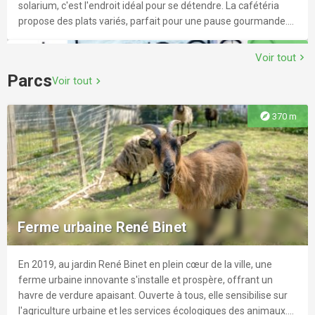
solarium, c'est l'endroit idéal pour se détendre. La cafétéria
propose des plats variés, parfait pour une pause gourmande.
La connexion Wi-Fi permet de rester connecté tout en profitant
explore
1.2 km
du cadre agréable. Que ce soit pour nager ou se relaxer au
Voir tout
chevron_right
soleil, c'est l'endroit parfait pour un moment convivial. Venez
Parcs
Voir tout
chevron_right
profiter de ce lieu unique et ressourçant en toute sérénité.
explore
370 m
Espace nautique Auguste Delaune
Plongez une tête dans l'espace nautique Auguste Delaune !
Ferme urbaine René Binet
En 2019, au jardin René Binet en plein cœur de la ville, une
explore
1.2 km
ferme urbaine innovante s'installe et prospère, offrant un
havre de verdure apaisant. Ouverte à tous, elle sensibilise sur
l'agriculture urbaine et les services écologiques des animaux.