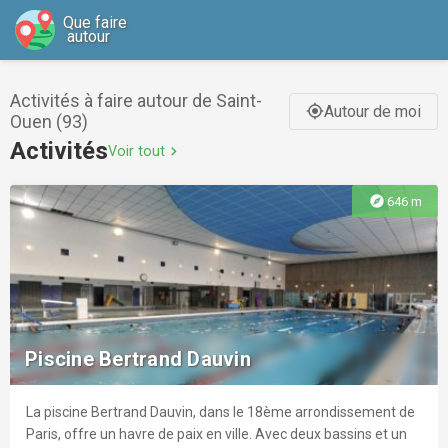
Que faire
autour
Activités à faire autour de Saint-
Autour de moi
gps_fixed
Ouen (93)
Activités
Voir tout
chevron_right
explore
646 m
Piscine Bertrand Dauvin
La piscine Bertrand Dauvin, dans le 18ème arrondissement de
Paris, offre un havre de paix en ville. Avec deux bassins et un