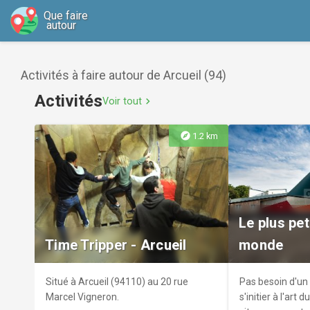
Que faire
autour
Activités à faire autour de Arcueil (94)
Activités
Voir tout
chevron_right
explore
1.2 km
Le plus pet
Time Tripper - Arcueil
monde
Situé à Arcueil (94110) au 20 rue
Pas besoin d'un
Marcel Vigneron.
s'initier à l'art 