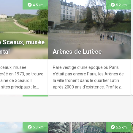
explore
explore
4.5 km
5.2 km
ac Skybar
u Too Hôtel dans le 13e
e Sceaux, musée
, au 27ème étage d’un
ntal
Arènes de Lutèce
ien, le Too Tac Tac
re une vue imprenable
tale. La nouvelle
Sceaux, musée
Rare vestige d’une époque où Paris
as manquer pour se
créé en 1973, se trouve
n’était pas encore Paris, les Arènes de
amis.
ine de Sceaux. Il
la ville trônent dans le quartier Latin
sites principaux : le
après 2000 ans d’existence. Profitez
ond Empire,
d’une visite pour plonger dans le passé
explore
6.7 km
avillon de l'Aurore et les
romain, peu connu mais inestimable,
rt. Ces lieux offrent
de la capitale.
 l'histoire de la région
IIe au XXe siècle, avec
des peintures de
explore
explore
6.3 km
6.6 km
et diverses expositions