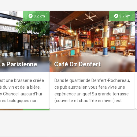
me vous accompagner
 leur chasse aux
explore
explore
3.2 km
3.7 km
Domaine de
est de Paris, dans les
, le Domaine de Sceaux
La Parisienne
Café Oz Denfert
s un parc tourné vers la
diversité, un lieu de
un exemple
est une brasserie créée
Dans le quartier de Denfert-Rochereau,
art du jardin à la
 du vin et de la bière,
ce pub australien vous fera vivre une
 siècle.
 Chancel, aujourd'hui
expérience unique! Sa grande terrasse
ères biologiques non
(couverte et chauffée en hiver) est
pasteurisées, avec re-
idéale pour une soirée entre amis.
explore
4.6 km
bouteille.