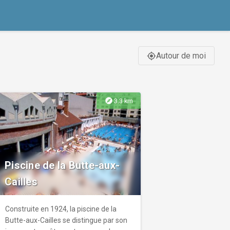
Autour de moi
gps_fixed
explore
3.3 km
Piscine de la Butte-aux-
Cailles
Construite en 1924, la piscine de la
Butte-aux-Cailles se distingue par son