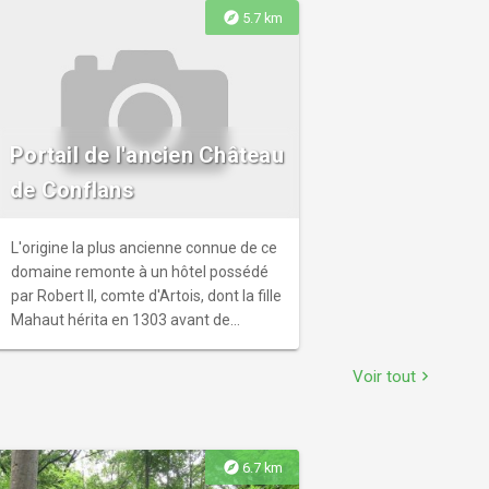
configuration club.
explore
5.7 km
Portail de l'ancien Château
de Conflans
L'origine la plus ancienne connue de ce
domaine remonte à un hôtel possédé
par Robert II, comte d'Artois, dont la fille
Mahaut hérita en 1303 avant de
transformer les terres en une demeure
princière au XIVe siècle.
Voir tout
chevron_right
explore
6.7 km