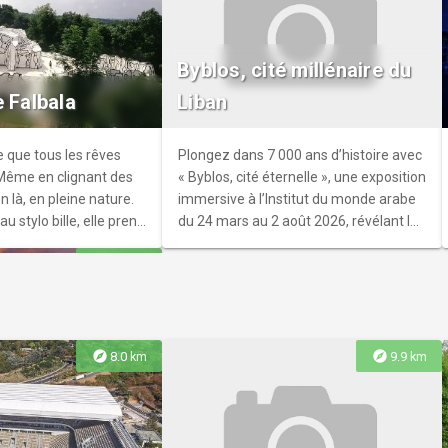
verte de 13 sites
Byblos, cité millénaire du
r leur intérêt
e Falbala
Liban
historique.
re que tous les rêves
Plongez dans 7 000 ans d’histoire avec
 Même en clignant des
« Byblos, cité éternelle », une exposition
en là, en pleine nature.
immersive à l’Institut du monde arabe
u stylo bille, elle prend
du 24 mars au 2 août 2026, révélant les
2. Marchez dans
trésors et la mémoire d’une ville
explore
6.6 km
n des plus grands
mythique au cœur du Liban.
.
explore
explore
8.0 km
9.9 km
ides