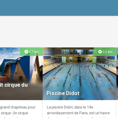
explore
explore
1.7 km
3.2 km
it cirque du
Piscine Didot
 grand chapiteau pour
La piscine Didot, dans le 14e
du cirque. Un cirque
arrondissement de Paris, est un havre