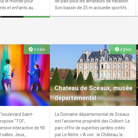
sur le monde pour
de paix pour les amateurs de natation.
ents et enfants au
Son bassin de 25 m accueille sportifs
de la piste.
et novices, avec des activités variées
explore
4.1 km
comme les cours de natation,
d'aquagym et d'aquabike. Dans une
ambiance conviviale, la piscine Didot
offre des horaires d'ouverture étendus
pour s'adapter à tous les emplois du
explore
explore
3.6 km
3.8 km
temps. Que vous soyez passionné de
natation ou en quête de bien-être, cet
lle
espace aquatique saura répondre à
toutes vos attentes.
ne rendez-vous à Tous
Chateau de Sceaux, musée
couvrir ou redécouvrir
départemental
7 boulevard Saint-
Le Domaine départemental de Sceaux
ropose "TOI",
est l'ancienne propriété des Colbert. Le
rsive interactive de 90
parc offre de superbes jardins créés
salles. Jeux,
par Le Nôtre. r A voir : le Château, le