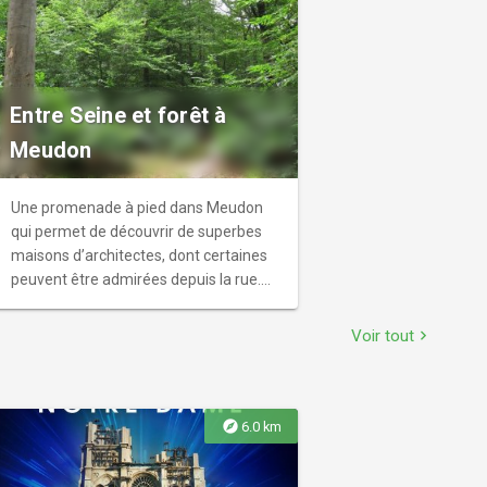
Entre Seine et forêt à
Meudon
Une promenade à pied dans Meudon
qui permet de découvrir de superbes
maisons d’architectes, dont certaines
peuvent être admirées depuis la rue.
Ailleurs, ce sont des ensembles
d’habitation, qui marient la brique, le
Voir tout
chevron_right
béton, ou la pierre de taille.
explore
6.0 km