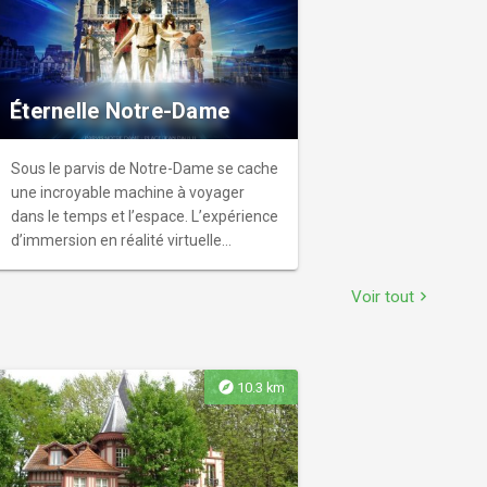
Éternelle Notre-Dame
Sous le parvis de Notre-Dame se cache
une incroyable machine à voyager
dans le temps et l’espace. L’expérience
d’immersion en réalité virtuelle
Éternelle Notre-Dame vous ouvre les
portes de cette figure emblématique
Voir tout
chevron_right
du patrimoine culturel français.
explore
10.3 km