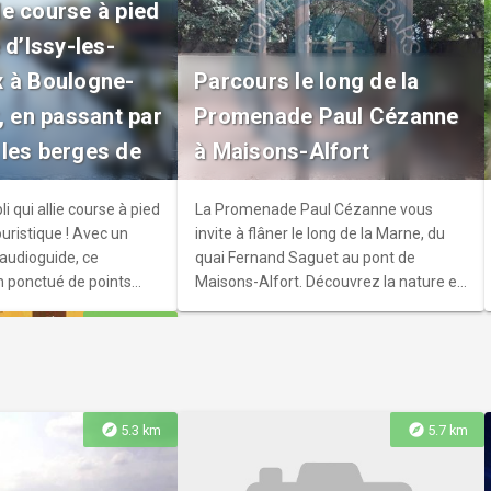
e course à pied
Parc Le Nôtre, propice
 d’Issy-les-
nte-Agnès
mplète cette visite
 à Boulogne-
Parcours le long de la
Agnès est un édifice
, en passant par
Promenade Paul Cézanne
ar son histoire que par
les berges de
à Maisons-Alfort
. Construite durant la
du XXe siècle, elle
tyle néo-gothique
li qui allie course à pied
La Promenade Paul Cézanne vous
riété et de charme.
uristique ! Avec un
invite à flâner le long de la Marne, du
 audioguide, ce
quai Fernand Saguet au pont de
 ponctué de points
Maisons-Alfort. Découvrez la nature en
stique vous amènera en
plein milieu urbain à travers ce
explore
7.6 km
Gratuit sur App Store
parcours rendant hommage au peintre
et au charme des bords de Marne.
explore
explore
5.3 km
5.7 km
ristique à