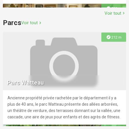
explore
782 m
Voir tout
chevron_right
Parcs
Voir tout
chevron_right
L'univers aquatique de Nogent Nautique
explore
212 m
Le Nogent Nautique vous accueille tout au long de l'année
Musée Intercommunal de Nogent-sur-
aussi bien pour bronzer et se détendre que pour venir nager.
Marne
Musée intercommunal labellisé « Musée de France », dédié à
explore
863 m
l'histoire des bords de Marne. Plus de 6 000 pièces — peintures,
Parc Watteau
estampes, objets, cartes postales — retracent la vie festive et
populaire de la Marne du XVIIIe au XXe siècle.
Ancienne propriété privée rachetée par le département il y a
explore
794 m
plus de 40 ans, le parc Watteau présente des allées arborées,
un théâtre de verdure, des terrasses donnant sur la vallée, une
Skatepark de Joinville-le-Pont
cascade, une aire de jeux pour enfants et des agrès de fitness.