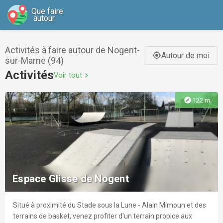
Que faire
autour
Activités à faire autour de Nogent-
Autour de moi
gps_fixed
sur-Marne (94)
Activités
Voir tout
chevron_right
explore
122 m
Espace Glisse de Nogent
Situé à proximité du Stade sous la Lune - Alain Mimoun et des
terrains de basket, venez profiter d'un terrain propice aux